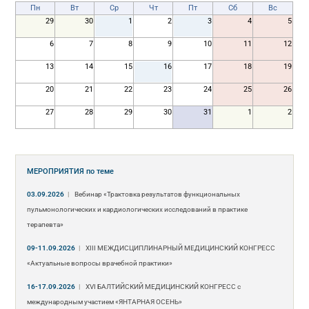
Пн
Вт
Ср
Чт
Пт
Сб
Вс
29
30
1
2
3
4
5
6
7
8
9
10
11
12
13
14
15
16
17
18
19
20
21
22
23
24
25
26
27
28
29
30
31
1
2
МЕРОПРИЯТИЯ
по теме
03.09.2026
|
Вебинар «Трактовка результатов функциональных
пульмонологических и кардиологических исследований в практике
терапевта»
09-11.09.2026
|
ХIII МЕЖДИСЦИПЛИНАРНЫЙ МЕДИЦИНСКИЙ КОНГРЕСС
«Актуальные вопросы врачебной практики»
16-17.09.2026
|
XVI БАЛТИЙСКИЙ МЕДИЦИНСКИЙ КОНГРЕСС с
международным участием «ЯНТАРНАЯ ОСЕНЬ»