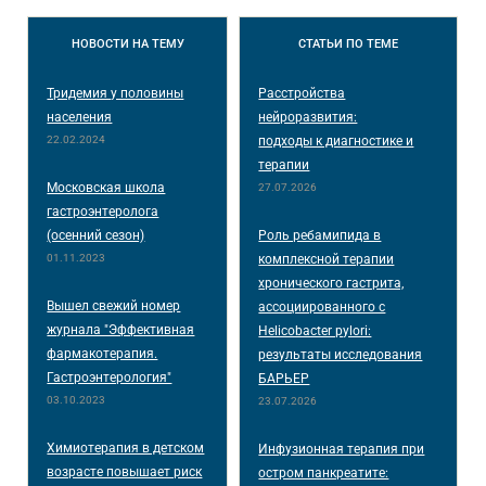
НОВОСТИ
НА ТЕМУ
СТАТЬИ
ПО ТЕМЕ
Тридемия у половины
Расстройства
населения
нейроразвития:
22.02.2024
подходы к диагностике и
терапии
Московская школа
27.07.2026
гастроэнтеролога
(осенний сезон)
Роль ребамипида в
01.11.2023
комплексной терапии
хронического гастрита,
Вышел свежий номер
ассоциированного с
журнала "Эффективная
Helicobacter pylori:
фармакотерапия.
результаты исследования
Гастроэнтерология"
БАРЬЕР
03.10.2023
23.07.2026
Химиотерапия в детском
Инфузионная терапия при
возрасте повышает риск
остром панкреатите: