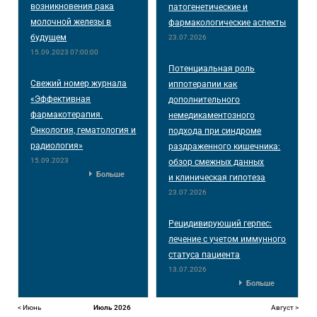
возникновения рака
патогенетические и
молочной железы в
фармакологические аспекты
будущем
23.07.2026
15.09.2023 07:00:00
Потенциальная роль
Свежий номер журнала
иппотерапии как
«Эффективная
дополнительного
фармакотерапия.
немедикаментозного
Онкология, гематология и
подхода при синдроме
радиология»
раздраженного кишечника:
15.09.2023
обзор смежных данных
Больше
и клиническая гипотеза
23.07.2026
Рецидивирующий герпес:
лечение с учетом иммунного
статуса пациента
13.07.2026
Больше
< Июнь
Июль 2026
Август >