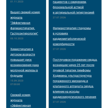
01.11.2023
пациентов с ожирением,
бронхиальной астмой
Вышел свежий номер
и артериальной гипертензией
журнала
27.07.2026
"Эффективная
фармакотерапия.
Фармакотерапия глаукомы
Гастроэнтерология"
в условиях
03.10.2023
кардиометаболической
коморбидности
Химиотерапия в
27.07.2026
детском возрасте
повышает риск
Постлучевое поражение сердца,
возникновения рака
возникшее через 25 лет после
молочной железы в
лучевой терапии лимфомы
будущем
Ходжкина: ультраструктура
15.09.2023
пораженного миокарда и
07:00:00
клапанного аппарата сердца,
влияние на исходы
Свежий номер
кардиохирургического лечения
журнала
27.07.2026
«Эффективная