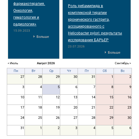
фармакотерапия.
Роль ребамипида в
Онкология,
комплексной терапии
гематология и
хронического гастрита,
радиология»
ассоциированного с
15.09.2023
Helicobacter pylori: результаты
Больше
исследования БАРЬЕР
23.07.2026
Больше
< Июль
Август 2026
Сентябрь >
Пн
Вт
Ср
Чт
Пт
Сб
Вс
27
28
29
30
31
1
2
3
4
5
6
7
8
9
10
11
12
13
14
15
16
17
18
19
20
21
22
23
24
25
26
27
28
29
30
31
1
2
3
4
5
6