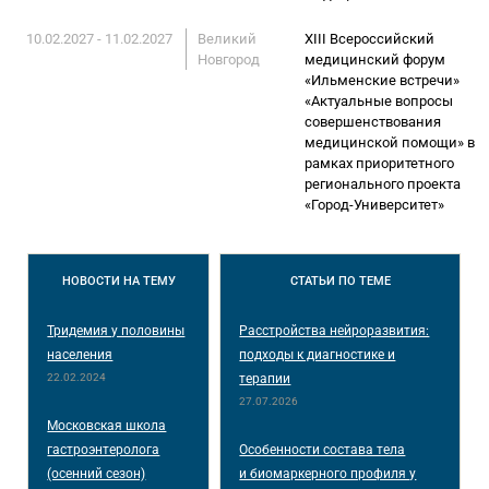
10.02.2027 - 11.02.2027
Великий
XIII Всероссийский
Новгород
медицинский форум
«Ильменские встречи»
«Актуальные вопросы
совершенствования
медицинской помощи» в
рамках приоритетного
регионального проекта
«Город-Университет»
НОВОСТИ
НА ТЕМУ
СТАТЬИ
ПО ТЕМЕ
Тридемия у половины
Расстройства нейроразвития:
населения
подходы к диагностике и
22.02.2024
терапии
27.07.2026
Московская школа
гастроэнтеролога
Особенности состава тела
(осенний сезон)
и биомаркерного профиля у