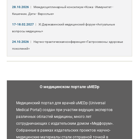
28.10.2026
|
Междисциплинарный консилиум «Кожа - Иммунитет -
Кишечник. Дети - Взрослые»
17-18.02.2027
|
XI Державинский медицинский форум «Актуальные
вопросы медицины»
24.10.2026
|
Научно-практическая конференция «Гастросезоны: здоровье
поколений»
О медицинском портале uMEDp
Медицинский портал для врачей uMEDp (Universal
Medical Portal) создан при участии ведущих экспертов
различных областей медицины, много лет
сотрудничающих с издательским домом «Медфорум».
Собранные в рамках издательских проектов научно-
медицинские материалы стали отправной точкой в