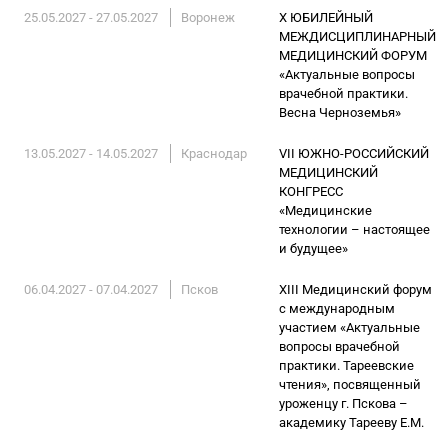
25.05.2027 - 27.05.2027
Воронеж
X ЮБИЛЕЙНЫЙ
МЕЖДИСЦИПЛИНАРНЫЙ
МЕДИЦИНСКИЙ ФОРУМ
«Актуальные вопросы
врачебной практики.
Весна Черноземья»
13.05.2027 - 14.05.2027
Краснодар
VII ЮЖНО-РОССИЙСКИЙ
МЕДИЦИНСКИЙ
КОНГРЕСС
«Медицинские
технологии – настоящее
и будущее»
06.04.2027 - 07.04.2027
Псков
XIII Медицинский форум
с международным
участием «Актуальные
вопросы врачебной
практики. Тареевские
чтения», посвященный
уроженцу г. Пскова –
академику Тарееву Е.М.