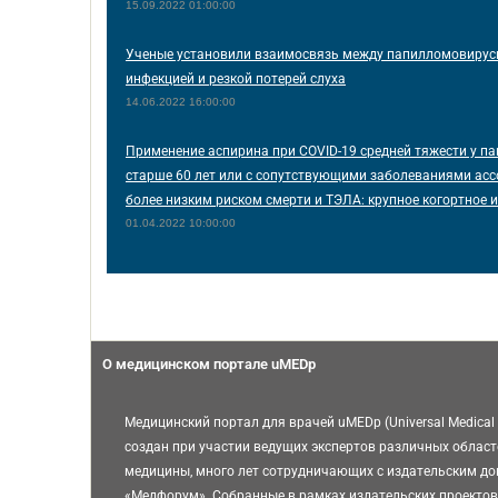
15.09.2022 01:00:00
Ученые установили взаимосвязь между папилломовирус
инфекцией и резкой потерей слуха
14.06.2022 16:00:00
Применение аспирина при COVID-19 средней тяжести у п
старше 60 лет или с сопутствующими заболеваниями асс
более низким риском смерти и ТЭЛА: крупное когортное 
01.04.2022 10:00:00
О медицинском портале uMEDp
Медицинский портал для врачей uMEDp (Universal Medical 
создан при участии ведущих экспертов различных област
медицины, много лет сотрудничающих с издательским д
«Медфорум». Собранные в рамках издательских проектов