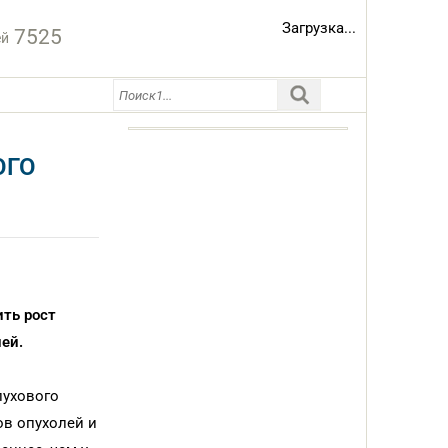
Загрузка...
7525
ей
ОГО
ть рост
ей.
лухового
ов опухолей и