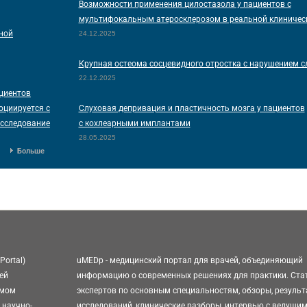
Возможности применения цилостазола у пациентов с
мультифокальным атеросклерозом в реальной клиничес
ной
24.12.2025
Крупная остеома сосцевидного отростка с нарушением с
22.12.2025
ациентов
оциируется с
Слуховая депривация и пластичность мозга у пациентов
исследование
с кохлеарными имплантами
28.05.2025
Больше
Portal)
uMEDp - медицинский портал для врачей, объединяющий
ей
информацию о современных решениях для практики. Ста
омом
экспертов по основным специальностям, обзоры, резуль
 научно-
исследований, клинические разборы, интервью с ведущи