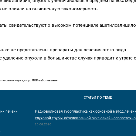
вших аспирин, опухоль увеличивалась в среднем на 50% медл
в не влияли на выявленную закономерность.
таты свидетельствуют о высоком потенциале ацетилсалицил
ынке не представлены препараты для лечения этого вида
 удаление опухоли в большинстве случая приводит к утрате с
ухового нерва, слух, ЛОР-заболевания
СТАТЬИ
ПО ТЕМЕ
зни печени
Радиоволновая тубопластика как основной метод лечен
слуховой трубы, обусловленной окклюзией носоглоточно
15.06.2026
в