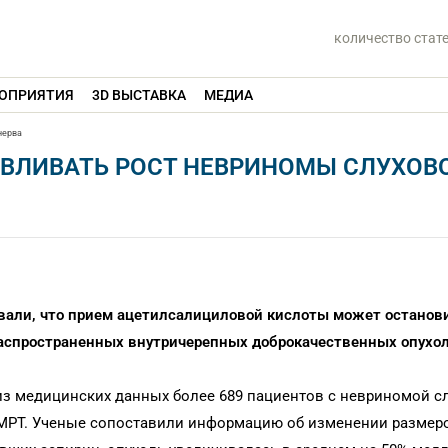
количество стат
ОПРИЯТИЯ
3D ВЫСТАВКА
МЕДИА
нерва
ВЛИВАТЬ РОСТ НЕВРИНОМЫ СЛУХОВ
али, что прием ацетилсалициловой кислоты может останови
распространенных внутричерепных доброкачественных опухол
з медицинских данных более 689 пациентов с невриномой с
и МРТ. Ученые сопоставили информацию об изменении размер