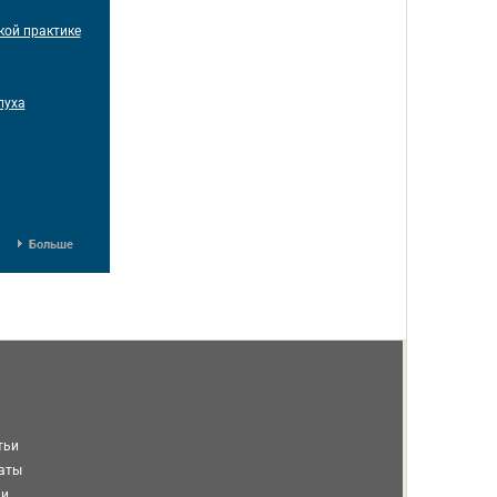
кой практике
луха
Больше
тьи
таты
ми