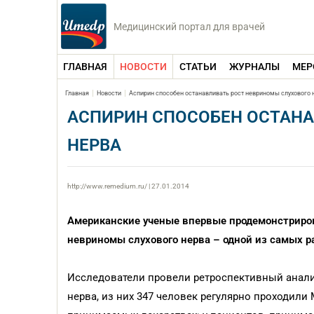
Медицинский портал для врачей
ГЛАВНАЯ
НОВОСТИ
СТАТЬИ
ЖУРНАЛЫ
МЕР
Главная
Новости
Аспирин способен останавливать рост невриномы слухового 
АСПИРИН СПОСОБЕН ОСТАНА
НЕРВА
http://www.remedium.ru/ | 27.01.2014
Американские ученые впервые продемонстриров
невриномы слухового нерва – одной из самых 
Исследователи провели ретроспективный анали
нерва, из них 347 человек регулярно проходил