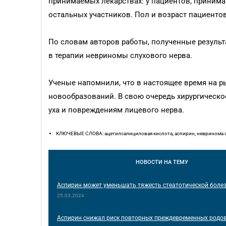
принимаемых лекарствах: у пациентов, принима
остальных участников. Пол и возраст пациенто
По словам авторов работы, полученные резуль
в терапии невриномы слухового нерва.
Ученые напомнили, что в настоящее время на р
новообразований. В свою очередь хирургическое
уха и повреждениям лицевого нерва.
КЛЮЧЕВЫЕ СЛОВА: ацетилсалициловая кислота, аспирин, невринома сл
НОВОСТИ
НА ТЕМУ
Аспирин может уменьшать тяжесть стеатотической боле
25.03.2024
Аспирин снижал риск повторных преждевременных родо