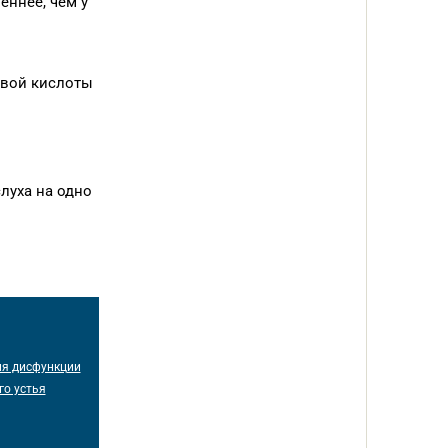
еннее, чем у
овой кислоты
луха на одно
ия дисфункции
го устья