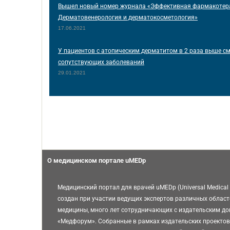
Вышел новый номер журнала «Эффективная фармакотер
Дерматовенерология и дерматокосметология»
17.06.2021
У пациентов с атопическим дерматитом в 2 раза выше см
сопутствующих заболеваний
29.01.2021
О медицинском портале uMEDp
Медицинский портал для врачей uMEDp (Universal Medical 
создан при участии ведущих экспертов различных област
медицины, много лет сотрудничающих с издательским д
«Медфорум». Собранные в рамках издательских проектов