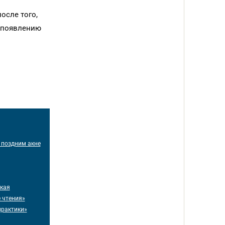
осле того,
к появлению
 поздним акне
ская
 чтения»
практики»