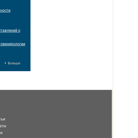
жности
ставлений о
я
товенерологии
Больше
тьи
таты
ми