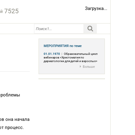
Загрузка...
7525
ей
МЕРОПРИЯТИЯ
по теме
01.01.1970
|
Образовательный цикл
вебинаров «Хрестоматия по
дерматологии для детей и взрослых»
Больше
 проблемы
ов она начала
от процесс.