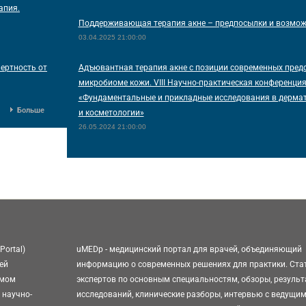
апия.
Поддерживающая терапия акне – предпосылки и возмо
03.04.2025 21:00:00
ертность от
Адъювантная терапия акне с позиции современных пред
микробиоме кожи. VIII Научно-практическая конференци
«Фундаментальные и прикладные исследования в дерма
Больше
и косметологии»
26.05.2024 21:00:00
Portal)
uMEDp - медицинский портал для врачей, объединяющий
ей
информацию о современных решениях для практики. Ста
омом
экспертов по основным специальностям, обзоры, резуль
 научно-
исследований, клинические разборы, интервью с ведущи