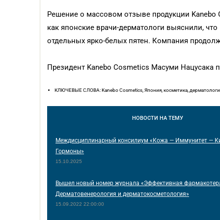
Решение о массовом отзыве продукции Kanebo Co
как японские врачи-дерматологи выяснили, что
отдельных ярко-белых пятен. Компания продол
Президент Kanebo Cosmetics Масуми Нацусака п
КЛЮЧЕВЫЕ СЛОВА: Kanebo Cosmetics, Япония, косметика, дерматологи
НОВОСТИ
НА ТЕМУ
Междисциплинарный консилиум «Кожа — Иммунитет — К
Гормоны»
15.10.2025
Вышел новый номер журнала «Эффективная фармакотер
Дерматовенерология и дерматокосметология»
15.09.2022 22:00:00