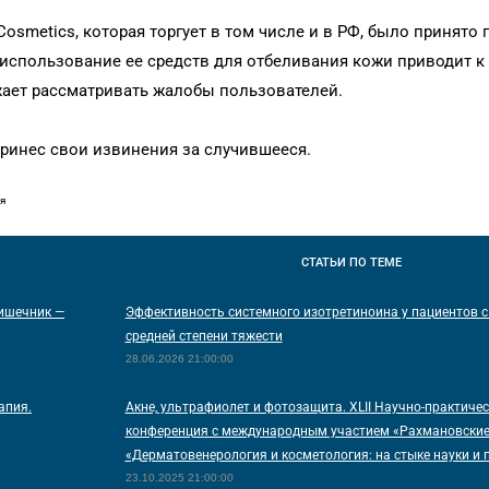
smetics, которая торгует в том числе и в РФ, было принято п
 использование ее средств для отбеливания кожи приводит 
жает рассматривать жалобы пользователей.
ринес свои извинения за случившееся.
я
СТАТЬИ
ПО ТЕМЕ
ишечник —
Эффективность системного изотретиноина у пациентов с
средней степени тяжести
28.06.2026 21:00:00
апия.
Акне, ультрафиолет и фотозащита. XLII Научно-практиче
конференция с международным участием «Рахмановские
«Дерматовенерология и косметология: на стыке науки и 
23.10.2025 21:00:00