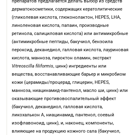
препаратов предлагается делать выбор из средств
дерматокосметики, содержащих кератолитические
(гликолевая кислота, глюконолактон, HEPES, LHA,
линоленовая кислота, папаин, производные
ретинола, салициловая кислота) или антимикробные
(антимикробные пептиды, бакучиол, бензоила
пероксид, деканедиол, галловая кислота, лауриновая
кислота, манноза, пироктон оламин, экстракт
Vitreoscilla filiformis
, цинк) ингредиенты или
вещества, восстанавливающие барьер и микробиом
кожи (церамиды/процерад, глицерин, HEPES,
манноза, ниацинамид-пантенол, масло ши, цинк) или
оказывающие противовоспалительный эффект
(бакучиол, деканедиол, галловая кислота,
ликохалькон А, ниацинамид, пантенол, соевый
изофлавоноид, цинк), и, наконец, компоненты,
влияющие на продукцию кожного сала (бакучиол,