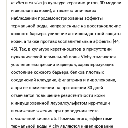
in vitro
и
ex vivo
(в культуре кератиноцитов, 3D-модели
и эксплантах кожи), а также клинических
наблюдений продемонстрированы эффекты
термальной воды, направленные на восстановление
кожного барьера, усиление антиоксидантной защиты
кожи, а также противовоспалительные эффекты [44,
45]. Так, в культуре кератиноцитов в присутствии
вулканической термальной воды Vichy отмечается
усиление экспрессии маркеров, характеризующих
состояние кожного барьера, белков плотных
соединений клаудина, филаггрина и инволюкрина,
а при ее применении на протяжении 30 дней
отмечается повышение резистентности кожи
к индуцированной лаурилсульфатом ирритации
и снижение жжения при проведении теста
с молочной кислотой. Помимо этого, эффектами
термальной воды Vichy являются нивелирование