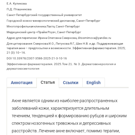
Е.А. Куликова
П.Д. Пташникова
Санкт-Петербургский государственный университет
Городской кожно-венерологический диспансер, Санкт-Петербург
Многопрофильная клиника Лахта, Санкт-Петербург
Медицинский центр «Прайм Роуз», Санкт-Петербург
Адрес для переписки: Ирина Олеговна Смирнова, driosmirnova@yandex.ru
Для цитирования: Смирнова И.О., Петунова Я.Г., Шин Н.В. и др. Поддерживающая
терапия акне – предпосылки и возможности. Эффективная фармакотерапия. 2025;
21 (3): 10–16.
DOI 10.33978/2307-3586-2025-21-3-10-16
Эффективная фармакотерапия. 2025.Том 21. № 3. Дерматовенерология и
дерматокосметология
Статья
Аннотация
Ссылки
English
Акне является одним из наиболее распространенных
заболеваний кожи, характеризуется длительным
течением, тенденцией к формированию рубцов и широким
спектром нозогенных тревожных и депрессивных
расстройств. Лечение акне включает, помимо терапии,