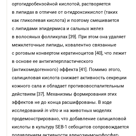
ортогидробензойной кислотой, растворяется
в липидах в отличие от α-гидроксикислот (таких
как гликолевая кислота) и поэтому смешивается
с липидами эпидермиса и сальных желез
в волосяных фолликулах [39]. При этом она удаляет
межклеточные липиды, ковалентно связанные
с роговым конвертом кератиноцитов [40], что лежит
в основе ее антигиперпластического
(антикомедогенного) эффекта [41]. Помимо этого,
салициловая кислота снижает активность секреции
кожного сала и обладает противовоспалительным
действием [37]. Механизмы формирования этих
эффектов не до конца расшифрованы. В ходе
исследований
in vitro
и на животных моделях
продемонстрировано, что добавление салициловой
кислоты в культуру SEB-1 себоцитов сопровождается
подавлением активности аденозинмонофосфат-