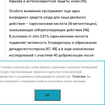
барьера и антиоксидантной защиты кожи [45].
Особого внимания заслуживает еще один
ингредиент средств ухода для лица двойного
действия – саркозиновая кислота (N-метилглицин),
оказывающая себорегулирующее действие [46].
В условиях
in vitro
0,01% саркозиновая кислота
подавляет активность 5-α-редуктазы и образование
дегидротестостерона [47, 48], а в ходе клинических
исследований с участием 40 добровольцев после
четырех недель применения снижала продукцию
т umedp.ru использует cookie (файлы с данными о прошлых посещениях
кожного сала в четыре раза эффективнее
та) для персонализации сервисов и удобства пользователей.
цинка глюконата.
акомьтесь с условиями и принципами их обработки -
Политика
. Вы
ете запретить сохранение cookie в настройках своего браузера.
Применение ухода Normaderm для лица
в клинической практике возможно как в виде
OK
монотерапии, так и в составе комплексного лечения
с медикаментозными средствами. Например, в виде