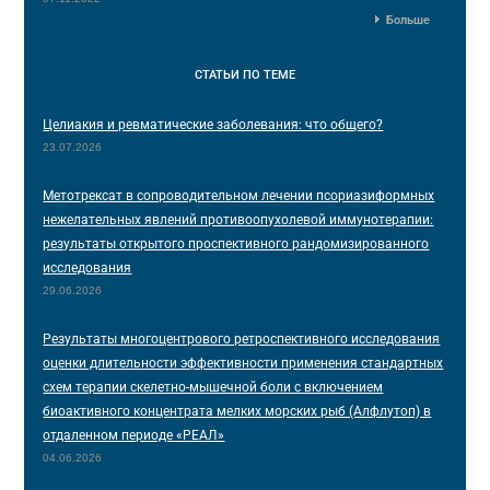
Больше
СТАТЬИ
ПО ТЕМЕ
Целиакия и ревматические заболевания: что общего?
23.07.2026
Метотрексат в сопроводительном лечении псориазиформных
нежелательных явлений противоопухолевой иммунотерапии:
результаты открытого проспективного рандомизированного
исследования
29.06.2026
Результаты многоцентрового ретроспективного исследования
оценки длительности эффективности применения стандартных
схем терапии скелетно-мышечной боли с включением
биоактивного концентрата мелких морских рыб (Алфлутоп) в
отдаленном периоде «РЕАЛ»
04.06.2026