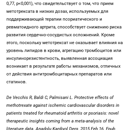
0,77, p<0,001), что свидетельствует о том, что прием
метотрексата в низких дозах, используемых для
поддерживающей терапии псориатического и
ревматоидного артрита, способствует снижению риска
развития сердечно-сосудистых осложнений. Кроме
этого, поскольку метотрексат не оказывает влияния на
уровень липидов в крови, агрегацию тромбоцитов или
инсулинорезистентность, выявленная ассоциация
возникает в результате работы механизмов, отличных
от действия антитромбоцитарных препаратов или
статинов.
De Vecchis R, Baldi C, Palmisani L. Protective effects of
methotrexate against ischemic cardiovascular disorders in
patients treated for rheumatoid arthritis or psoriasis: novel
therapeutic insights coming from a meta-analysis of the
literature data. Anadolu Kardiyol Derg. 2015 Feb 16. Epub