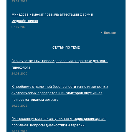
25.07.2023
Минздрав изменит правила аттестации фарм- и
медработников
07.07.2023
Больше
СТАТЬИ
ПО ТЕМЕ
Злокачественные новообразования в практике детского
гинеколога
24.03.2026
К проблеме отдаленной безопасности генно-инженерных
биологических препаратов и ингибиторов янус-киназ
при ревматоидном артрите
16.12.2025
Гиперкальциемия как актуальная междисциплинарная
проблема: вопросы диагностики и терапии
24.12.2024