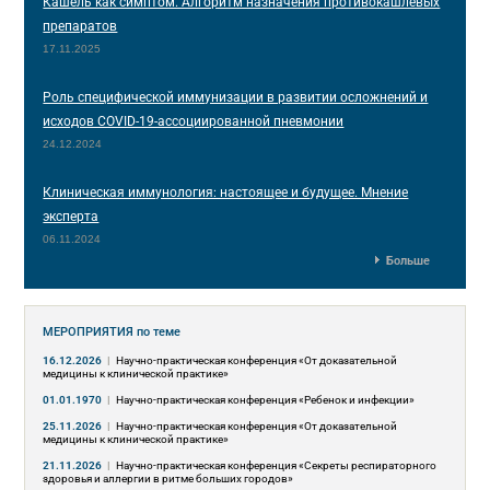
Кашель как симптом. Алгоритм назначения противокашлевых
препаратов
17.11.2025
Роль специфической иммунизации в развитии осложнений и
исходов COVID-19-ассоциированной пневмонии
24.12.2024
Клиническая иммунология: настоящее и будущее. Мнение
эксперта
06.11.2024
Больше
МЕРОПРИЯТИЯ
по теме
16.12.2026
|
Научно-практическая конференция «От доказательной
медицины к клинической практике»
01.01.1970
|
Научно-практическая конференция «Ребенок и инфекции»
25.11.2026
|
Научно-практическая конференция «От доказательной
медицины к клинической практике»
21.11.2026
|
Научно-практическая конференция «Секреты респираторного
здоровья и аллергии в ритме больших городов»