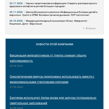
20.11.2026
|
Научно-практическая конференция «Секреты респираторного
здоровья и аллергии в ритме больших городов»
20.11.2026
|
Школа Московского региона «Инфекционные болезни детей и
взрослых. Грипп и ОРВИ. Болезни органов дыхания. ЛОР-патологии»
30.10.2026
|
Междисциплинарный консилиум «Кожа - Иммунитет -
Кишечник. Дети - Взрослые»
Больше
НОВОСТИ
ЭТОЙ КОМПАНИИ
Вакцинация медработников от гриппа снижает общую
заболеваемость
09.06.2014
Онколитические вирусы предложено использовать вместе с
мезенхимальными стволовыми клетками
27.05.2014
Бактерии используют белки крови для запуска потенциально
смертельных заболеваний
13.05.2014