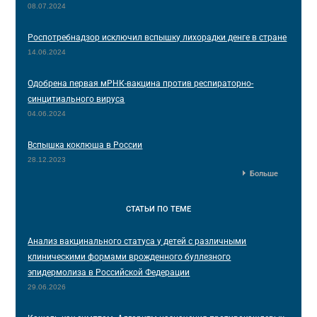
08.07.2024
Роспотребнадзор исключил вспышку лихорадки денге в стране
14.06.2024
Одобрена первая мРНК-вакцина против респираторно-
синцитиального вируса
04.06.2024
Вспышка коклюша в России
28.12.2023
Больше
СТАТЬИ
ПО ТЕМЕ
Анализ вакцинального статуса у детей с различными
клиническими формами врожденного буллезного
эпидермолиза в Российской Федерации
29.06.2026