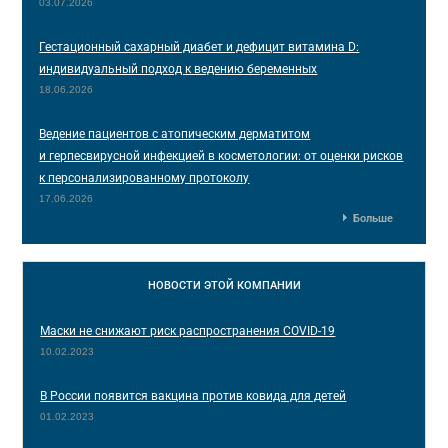
03.07.2026
Гестационный сахарный диабет и дефицит витамина D:
индивидуальный подход к ведению беременных
18.06.2026
Ведение пациентов с атопическим дерматитом
и герпесвирусной инфекцией в косметологии: от оценки рисков
к персонализированному протоколу
17.06.2026
Больше
НОВОСТИ
ЭТОЙ КОМПАНИИ
Маски не снижают риск распространения COVID-19
10.02.2023
В России появится вакцина против ковида для детей
01.02.2023