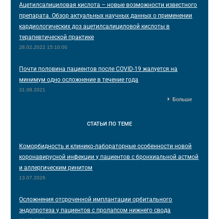
Ацетилсалициловая кислота – новые возможности известного
препарата. Обзор актуальных научных данных о применении
кардиологических доз ацетилсалициловой кислоты в
терапевтической практике
28.02.2022 15:10:00
Почти половина пациентов после COVID-19 жалуется на
минимум одно осложнение в течение года
31.08.2021
Больше
СТАТЬИ
ПО ТЕМЕ
Коморбидность и клинико-лабораторные особенности новой
коронавирусной инфекции у пациентов с бронхиальной астмой
и аллергическим ринитом
13.07.2026
Осложнения отсроченной имплантации орбитального
эндопротеза у пациентов с пролапсом нижнего свода