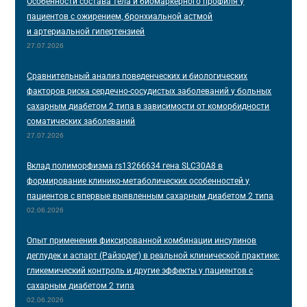
Особенности состава тела и биомаркерного профиля у
пациентов с ожирением, бронхиальной астмой
и артериальной гипертензией
27.07.2026
Сравнительный анализ поведенческих и биологических
факторов риска сердечно-сосудистых заболеваний у больных
сахарным диабетом 2 типа в зависимости от коморбидности
соматических заболеваний
27.07.2026
Вклад полиморфизма rs13266634 гена SLC30A8 в
формирование клинико-метаболических особенностей у
пациентов с впервые выявленным сахарным диабетом 2 типа
02.06.2026
Опыт применения фиксированной комбинации инсулинов
деглудек и аспарт (Райзодег) в реальной клинической практике:
гликемический контроль и другие эффекты у пациентов с
сахарным диабетом 2 типа
02.06.2026