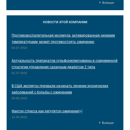
Больше
НОВОСТИ
ЭТОЙ КОМПАНИИ
Противовоспалительная молекула, активированная низкими
температурами, может противостоять ожирению
04.07.2022
Актуальность препаратов сульфонилмочевины в современной
стратегии управления сахарным диабетом 2 типа
01.07.2022
В США эксперты призвали начинать лечение хронических
заболеваний с борьбы с ожирением
29.06.2022
Фактор стресса как регулятор ожирения￼
12.04.2022
Больше