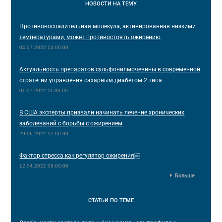
НОВОСТИ
НА ТЕМУ
Противовоспалительная молекула, активированная низкими
температурами, может противостоять ожирению
04.07.2022 13:00:00
Актуальность препаратов сульфонилмочевины в современной
стратегии управления сахарным диабетом 2 типа
01.07.2022 11:00:00
В США эксперты призвали начинать лечение хронических
заболеваний с борьбы с ожирением
29.06.2022 17:00:00
Фактор стресса как регулятор ожирения￼
12.04.2022 09:00:00
Больше
СТАТЬИ
ПО ТЕМЕ