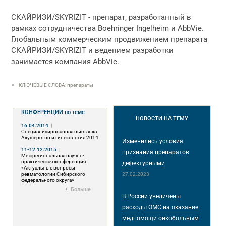
СКАЙРИЗИ/SKYRIZIT - препарат, разработанный в
рамках сотрудничества Boehringer Ingelheim и AbbVie.
Глобальным коммерческим продвижением препарата
СКАЙРИЗИ/SKYRIZIT и ведением разработки
занимается компания AbbVie.
КЛЮЧЕВЫЕ СЛОВА: препараты
КОНФЕРЕНЦИИ
по теме
НОВОСТИ
НА ТЕМУ
16.04.2014
|
Специализированная выставка
Акушерство и гинекология 2014
Изменились условия
11-12.12.2015
|
признания препаратов
Межрегиональная научно-
практическая конференция
дефектурными
«Актуальные вопросы
ревматологии Сибирского
27.02.2023
федерального округа»
Больше
В России увеличены
расходы ОМС на оказание
медпомощи онкобольным