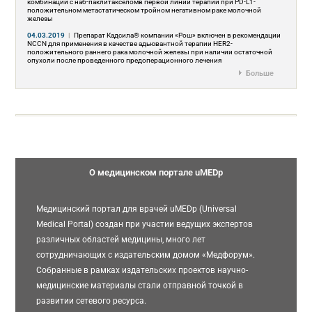
комбинации с наб-паклитакселомв первой линии терапии при PD-L1-
положительном метастатическом тройном негативном раке молочной
железы
04.03.2019
|
Препарат Кадсила® компании «Рош» включен в рекомендации
NCCN для применения в качестве адьювантной терапии HER2-
положительного раннего рака молочной железы при наличии остаточной
опухоли после проведенного предоперационного лечения
Больше
О медицинском портале uMEDp
Медицинский портал для врачей uMEDp (Universal
Medical Portal) создан при участии ведущих экспертов
различных областей медицины, много лет
сотрудничающих с издательским домом «Медфорум».
Собранные в рамках издательских проектов научно-
медицинские материалы стали отправной точкой в
развитии сетевого ресурса.