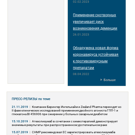
02.02.2023
Применение снотворных
увеличивает риск
возникновения деменции
26.01.2023
Обнаружена новая форма
коронавируса устойчивая
к противовирусным
препаратам
08.04.2022
Больше
ПРЕСС-РЕЛИЗЫ
по теме
21.11.2019
|
Компании Берингер Ингельхайм и Zealand Pharma переходят ко
II фазе клинических исследований применения двойного агониста ГПП-1 и
глюкагона BI 456906 при ожирении у больных сахарным диабетом
15.10.2019
|
Атезолизумаб в сочетании с химиотерапией демонстрирует
значимые результаты при распространенном уротелиальном раке
15.07.2019
|
CHMP рекомендовал ЕС зарегистрировать атезолизумабв