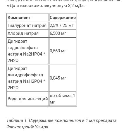
мДа и высокомолекулярную 3,2 мДа.
Компонент
Содержание
Гиалуронат натрия
2,5% / 25 мг
Хлорид натрия
6,500 мг
Дигидрат
гидрофосфата
0,563 мг
натрия Na2HPO4 *
2H2O
Дигидрат
дигидрофосфата
0,045 мг
натрия NaH2PO4 *
2H2O
до объема 1
Вода для инъекций
мл
Таблица 1. Содержание компонентов в 1 мл препарата
Флексотрон® Ультра