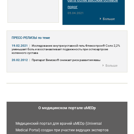
быть более высокий болевой
порог
05.04.2021
Больше
ПРЕСС-РЕЛИЗЫ
по теме
19.02.2021
|
Исследование: внутрисуставной гель Флексотрон® Соло 2,2%
уменьшает боль и восстанавливает подвижность при остеоартрозе
коленного сустава
20.02.2012
|
Препарат Вимово® снижает риск развития язвы
Больше
О медицинском портале uMEDp
Медицинский портал для врачей uMEDp (Universal
Medical Portal) создан при участии ведущих экспертов