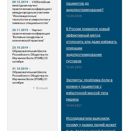
09.12.2014
|
V Юбилейная
пациентов до
ежегодная научно-
практическая конференция с
эндопротезирования?
международным участием
"Инновационные
13.04.2026
технологии в неврологии и
смежных специальностях"
В России появился новый
26.11.2015
|
Научно-
практическая конференция
эффективный метод
"Болевые синдромы в
клинической практике"
отсрочить или даже избежать
23.10.2019
|
операции
Образовательная Школа
эндопротезирования
Российского Общества по
Изучению Боли (РОИБ) 23
суставов
октября
12.05.2022
31.10.2019
|
Образовательная Школа
Российского Общества по
Изучению Боли (РОИБ) 31
Эксперты: проблема боли в
октября
колене у пациентов с
Больше
избыточной массой тела
решена
14.04.2021
Исследователи выяснили,
почему у рыжих людей может