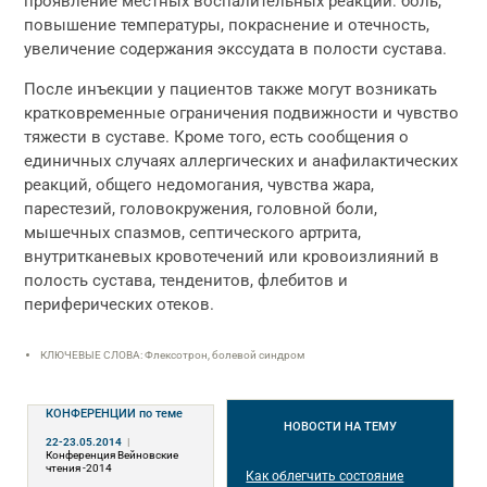
проявление местных воспалительных реакций: боль,
повышение температуры, покраснение и отечность,
увеличение содержания экссудата в полости сустава.
После инъекции у пациентов также могут возникать
кратковременные ограничения подвижности и чувство
тяжести в суставе. Кроме того, есть сообщения о
единичных случаях аллергических и анафилактических
реакций, общего недомогания, чувства жара,
парестезий, головокружения, головной боли,
мышечных спазмов, септического артрита,
внутритканевых кровотечений или кровоизлияний в
полость сустава, тенденитов, флебитов и
периферических отеков.
КЛЮЧЕВЫЕ СЛОВА: Флексотрон, болевой синдром
КОНФЕРЕНЦИИ
по теме
НОВОСТИ
НА ТЕМУ
22-23.05.2014
|
Конференция Вейновские
чтения -2014
Как облегчить состояние