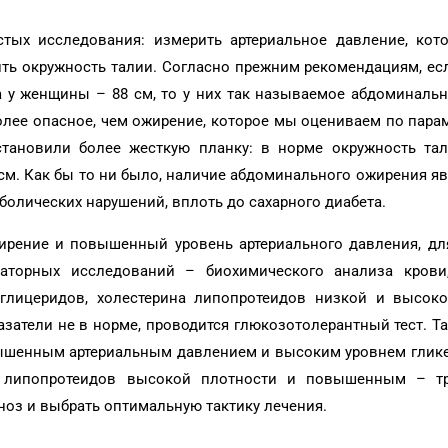
тых исследования: измерить артериальное давление, кот
рить окружность талии. Согласно прежним рекомендациям, е
а у женщины – 88 см, то у них так называемое абдоминаль
олее опасное, чем ожирение, которое мы оцениваем по пара
становили более жесткую планку: в норме окружность та
 см. Как бы то ни было, наличие абдоминального ожирения я
болических нарушений, вплоть до сахарного диабета.
ирение и повышенный уровень артериального давления, дл
аторных исследований – биохимического анализа крови
иглицеридов, холестерина липопротеидов низкой и высоко
азатели не в норме, проводится глюкозотолерантный тест. Т
вышенным артериальным давлением и высоким уровнем глик
 липопротеидов высокой плотности и повышенным – тр
оз и выбрать оптимальную тактику лечения.