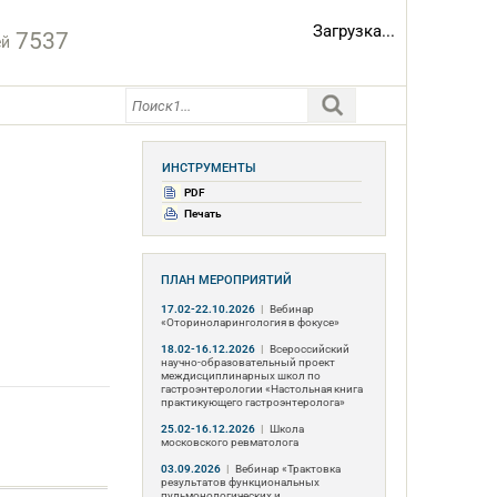
Загрузка...
7537
ей
ИНСТРУМЕНТЫ
PDF
Печать
ПЛАН МЕРОПРИЯТИЙ
17.02-22.10.2026
|
Вебинар
«Оториноларингология в фокусе»
18.02-16.12.2026
|
Всероссийский
научно-образовательный проект
междисциплинарных школ по
гастроэнтерологии «Настольная книга
практикующего гастроэнтеролога»
25.02-16.12.2026
|
Школа
московского ревматолога
03.09.2026
|
Вебинар «Трактовка
результатов функциональных
пульмонологических и