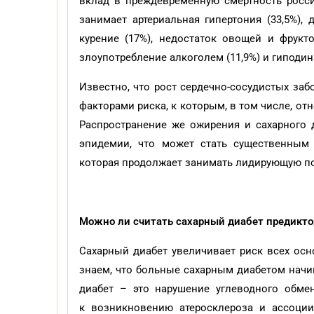
вклад в преждевременную смертность росси
занимает артериальная гипертония (33,5%), 
курение (17%), недостаток овощей и фруктов
злоупотребление алкоголем (11,9%) и гиподин
Известно, что рост сердечно-сосудистых за
факторами риска, к которым, в том числе, от
Распространение же ожирения и сахарного
эпидемии, что может стать существенным 
которая продолжает занимать лидирующую по
Можно ли считать сахарный диабет предикт
Сахарный диабет увеличивает риск всех ос
знаем, что больные сахарным диабетом начи
диабет – это нарушение углеводного обме
к возникновению атеросклероза и ассоции