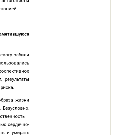
 антагонисты
ртонией.
наметившуюся
евогу забили
 пользовались
проспективное
, результаты
 риска.
образа жизни
 Безусловно,
дственность –
тью сердечно-
ть и умирать