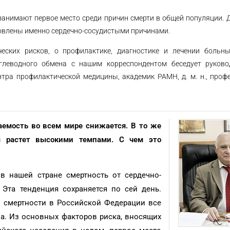
занимают первое место среди причин смерти в общей популяции. 
овлены именно сердечно-сосудистыми причинами.
еских рисков, о профилактике, диагностике и лечении больны
леводного обмена с нашим корреспондентом беседует руково
нтра профилактической медицины, академик РАМН, д. м. н., про
аемость во всем мире снижается. В то же
м растет высокими темпами. С чем это
 в нашей стране смертность от сердечно-
 Эта тенденция сохраняется по сей день.
 смертности в Российской Федерации все
за. Из основных факторов риска, вносящих