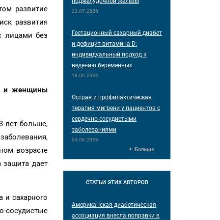
поджелудочной железы
отом развитие
23.07.2026
иск развития
Гестационный сахарный диабет
с лицами без
и дефицит витамина D:
индивидуальный подход к
ведению беременных
18.06.2026
му и женщины
Острая и профилактическая
терапия мигрени у пациентов с
сердечно-сосудистыми
3 лет больше,
заболеваниями
 заболевания,
04.06.2026
вном возрасте
Больше
а защита дает
СТАТЬИ
ЭТИХ АВТОРОВ
а и сахарного
Американская диабетическая
о-сосудистые
ассоциация внесла поправки в