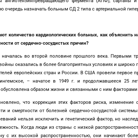
ы ангиотензинпревращающего фермента (АПФ), сартаны и
ую очередь назначать больным СД 2 типа с артериальной гипе
ают количество кардиологических больных, как объяснить 
ности от сердечно-сосудистых причин?
 началась во второй половине прошлого века. Первыми тр
войны оказались в более благоприятных условиях и широко
ителей европейских стран и России. В США провели первое 
нгемское, – начатое в 1949 г. и продолжавшееся 25 лет
м обусловлена образом жизни и связанными с ним факторами
ановлено, что коррекция этих факторов риска, изменение 
и и смертности от болезней сердечно-сосудистой системы.
еваний нельзя исключить и генетический фактор, но насле
бежность. Когда люди из страны с низкой распространеннос
ну с их высокой распространенностью, они начинают боле