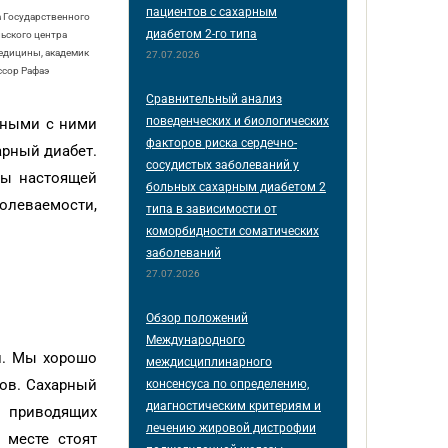
пациентов с сахарным
 Государственного
диабетом 2-го типа
ьского центра
едицины, академик
27.07.2026
ессор Рафаэ
Сравнительный анализ
поведенческих и биологических
нными с ними
факторов риска сердечно-
арный диабет.
сосудистых заболеваний у
бы настоящей
больных сахарным диабетом 2
олеваемости,
типа в зависимости от
коморбидности соматических
заболеваний
27.07.2026
Обзор положений
Международного
й. Мы хорошо
междисциплинарного
гов. Сахарный
консенсуса по определению,
диагностическим критериям и
, приводящих
лечению жировой дистрофии
 месте стоят