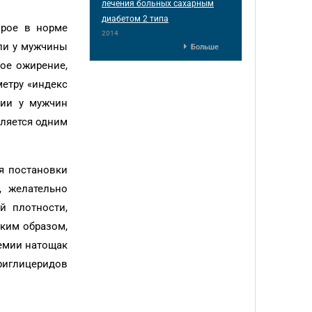
лечения больных сахарным
диабетом 2 типа
орое в норме
2014
сли у мужчины
Больше
ное ожирение,
метру «индекс
лии у мужчин
вляется одним
я постановки
, желательно
й плотности,
аким образом,
емии натощак
иглицеридов