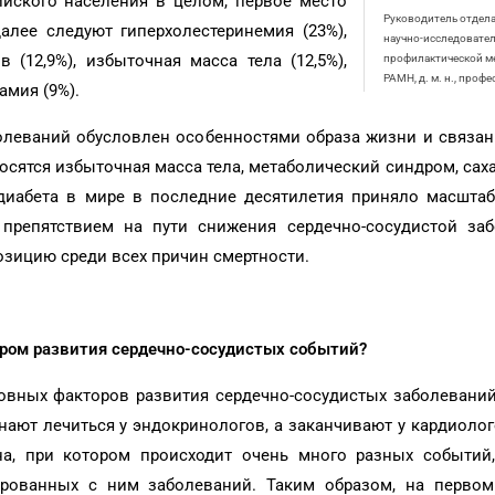
йского населения в целом, первое место
Руководитель отдела
далее следуют гиперхолестеринемия (23%),
научно-исследовател
 (12,9%), избыточная масса тела (12,5%),
профилактической м
РАМН, д. м. н., проф
амия (9%).
болеваний обусловлен особенностями образа жизни и связа
носятся избыточная масса тела, метаболический синдром, сах
 диабета в мире в последние десятилетия приняло масшта
препятствием на пути снижения сердечно-сосудистой заб
зицию среди всех причин смертности.
ором развития сердечно-сосудистых событий?
новных факторов развития сердечно-сосудистых заболевани
нают лечиться у эндокринологов, а заканчивают у кардиоло
на, при котором происходит очень много разных событий
рованных с ним заболеваний. Таким образом, на первом