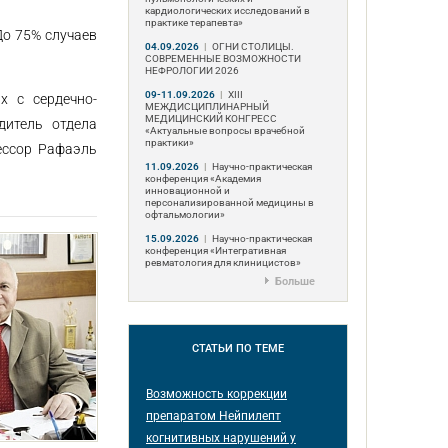
кардиологических исследований в
практике терапевта»
До 75% случаев
04.09.2026
|
ОГНИ СТОЛИЦЫ.
СОВРЕМЕННЫЕ ВОЗМОЖНОСТИ
НЕФРОЛОГИИ 2026
09-11.09.2026
|
ХIII
х с сердечно-
МЕЖДИСЦИПЛИНАРНЫЙ
МЕДИЦИНСКИЙ КОНГРЕСС
дитель отдела
«Актуальные вопросы врачебной
практики»
фессор Рафаэль
11.09.2026
|
Научно-практическая
конференция «Академия
инновационной и
персонализированной медицины в
офтальмологии»
15.09.2026
|
Научно-практическая
конференция «Интегративная
ревматология для клиницистов»
Больше
СТАТЬИ
ПО ТЕМЕ
Возможность коррекции
препаратом Нейпилепт
когнитивных нарушений у