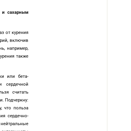
и и сахарным
аз от курения
орий, включив
ь, например,
урения также
ки или бета-
и сердечной
льзя считать
и. Подчеркну:
у, что польза
ия сердечно-
 нейтральные