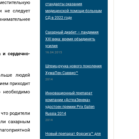
местительную
стандарты оказания
и не следует
медицинской помощи больным
СД в 2022 году
внимательнее
Сахарный диабет – пандемия
XXI века: время объединять
усилия
16.04.2015
 и сердечно-
Шприц-ручка нового поколения
ХумаПен Саввио™
ольше людей
2014
рием приходит
о необходимо
Инновационный препарат
компании «АстраЗенека»
удостоен премии Prix Galien
 что родители
Russia 2014
2014
лели сахарным
благоприятной
Новый препарат Форсига™ для