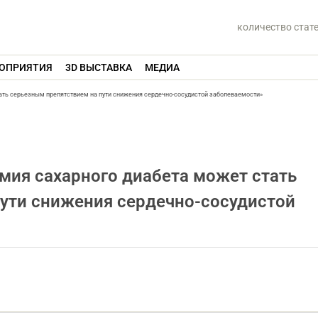
количество стат
ОПРИЯТИЯ
3D ВЫСТАВКА
МЕДИА
тать серьезным препятствием на пути снижения сердечно-сосудистой заболеваемости»
емия сахарного диабета может стать
ути снижения сердечно-сосудистой