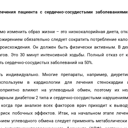
лечения пациента с сердечно-сосудистыми заболеваниям
мо изменить образ жизни – это низкокалорийная диета, отк
 ожирением обязательно следует сократить потребление кал
происхождения. Он должен быть физически активным. В ден
гов. Это 30 минут интенсивной ходьбы. Полный отказ от к
ть сердечно-сосудистых заболеваний на 50%.
ь индивидуально. Многие препараты, например, диурети
спользуем в кардиологии для лечения стенокардии 
агоприятно влияют на углеводный обмен, поэтому их не
харным диабетом 2 типа и сердечно-сосудистыми нарушениям
х, когда при анализе всех факторов врач приходит к вывод
риск побочных эффектов. Итак, на начальном этапе лечен
нием углеводного обмена следует применять метаболически