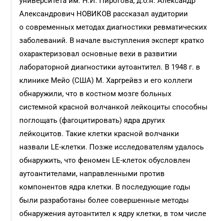
университета им. Н.И. Пирогова, д.б.н. Александр
Александрович НОВИКОВ рассказал аудитории
о современных методах диагностики ревматических
заболеваний. В начале выступления эксперт кратко
охарактеризовал основные вехи в развитии
лабораторной диагностики аутоантител. В 1948 г. в
клинике Мейо (США) М. Харгрейвз и его коллеги
обнаружили, что в костном мозге больных
системной красной волчанкой лейкоциты способны
поглощать (фагоцитировать) ядра других
лейкоцитов. Такие клетки красной волчанки
назвали LE-клетки. Позже исследователям удалось
обнаружить, что феномен LE-клеток обусловлен
аутоантителами, направленными против
компонентов ядра клетки. В последующие годы
были разработаны более совершенные методы
обнаружения аутоантител к ядру клетки, в том числе