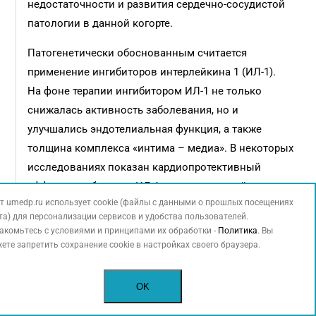
недостаточности и развития сердечно-сосудистой
патологии в данной когорте.
Патогенетически обоснованным считается
применение ингибиторов интерлейкина 1 (ИЛ-1).
На фоне терапии ингибитором ИЛ-1 не только
снижалась активность заболевания, но и
улучшались эндотелиальная функция, а также
толщина комплекса «интима – медиа». В некоторых
исследованиях показан кардиопротективный
эффект ингибиторов ИЛ-1 у лиц с подагрой.
т umedp.ru использует cookie (файлы с данными о прошлых посещениях
Сегодня изучаются подходы с использованием
та) для персонализации сервисов и удобства пользователей.
акомьтесь с условиями и принципами их обработки -
Политика
. Вы
препаратов с более широким спектром мишеней.
ете запретить сохранение cookie в настройках своего браузера.
Колхицин – перспективный и доступный препарат,
который может быть использован для вторичной
OK
профилактики атеросклеротических сердечно-
сосудистых заболеваний и снижения сердечно-