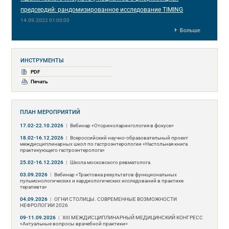
предсердий: рандомизированное исследование TIMING
14.09.2022 01:00:00
Больше
ИНСТРУМЕНТЫ
PDF
Печать
ПЛАН МЕРОПРИЯТИЙ
17.02-22.10.2026
|
Вебинар «Оториноларингология в фокусе»
18.02-16.12.2026
|
Всероссийский научно-образовательный проект
междисциплинарных школ по гастроэнтерологии «Настольная книга
практикующего гастроэнтеролога»
25.02-16.12.2026
|
Школа московского ревматолога
03.09.2026
|
Вебинар «Трактовка результатов функциональных
пульмонологических и кардиологических исследований в практике
терапевта»
04.09.2026
|
ОГНИ СТОЛИЦЫ. СОВРЕМЕННЫЕ ВОЗМОЖНОСТИ
НЕФРОЛОГИИ 2026
09-11.09.2026
|
ХIII МЕЖДИСЦИПЛИНАРНЫЙ МЕДИЦИНСКИЙ КОНГРЕСС
«Актуальные вопросы врачебной практики»