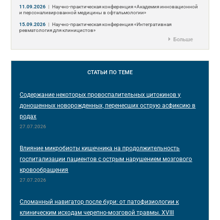
11.09.2026
|
Научно-практическая конференция «Академия инновационной
и персонализированной медицины в офтальмологии»
15.09.2026
|
Научно-практическая конференция «Интегративная
ревматология для клиницистов»
Больше
СТАТЬИ
ПО ТЕМЕ
Содержание некоторых провоспалительных цитокинов у
доношенных новорожденных, перенесших острую асфиксию в
родах
27.07.2026
Влияние микробиоты кишечника на продолжительность
госпитализации пациентов с острым нарушением мозгового
кровообращения
27.07.2026
Сломанный навигатор после бури: от патофизиологии к
клиническим исходам черепно-мозговой травмы. XVIII