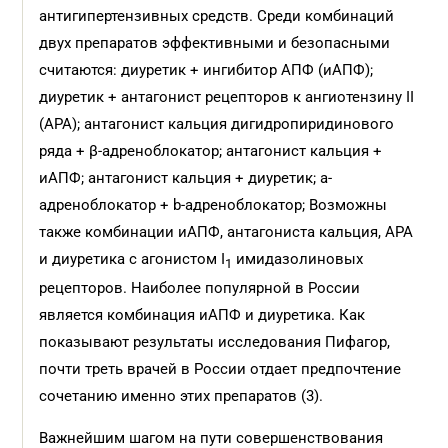
антигипертензивных средств. Cреди комбинаций
двух препаратов эффективными и безопасными
считаются: диуретик + ингибитор АПФ (иАПФ);
диуретик + антагонист рецепторов к ангиотензину II
(АРА); антагонист кальция дигидропиридинового
ряда + β-адреноблокатор; антагонист кальция +
иАПФ; антагонист кальция + диуретик; a-
адреноблокатор + b-адреноблокатор; Возможны
также комбинации иАПФ, антагониста кальция, АРА
и диуретика с агонистом I
имидазолиновых
1
рецепторов. Наиболее популярной в России
является комбинация иАПФ и диуретика. Как
показывают результаты исследования Пифагор,
почти треть врачей в России отдает предпочтение
сочетанию именно этих препаратов (3).
Важнейшим шагом на пути совершенствования