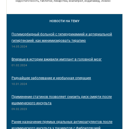
недостаточность, таблетки, лекарства, эналаприл, индапамид, Энзикс
НОВОСТИ
НА ТЕМУ
Полиморбидный больной с гиперурикемией и артериальной
гипертензией: как минимизировать терапию
14.05.2024
Впервые в истории вживили имплант в головной мозг
01.02.2024
Редчайшее заболевание и необычная операция
10.01.2024
Применение статинов позволяет снизить риск смерти после
ишемического инсульта
09.02.2023
Ранее назначение прямых оральных антикоагулянтов после
ишемического инсульта у пациентов с фибрилляцией