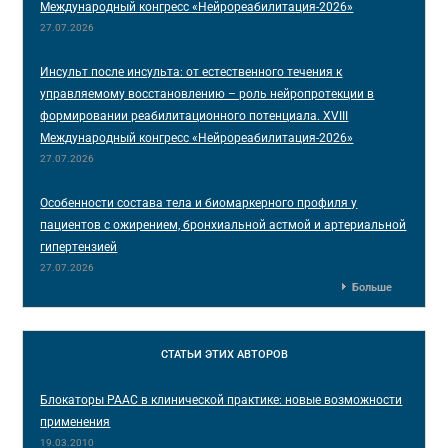
Международный конгресс «Нейрореабилитация-2026»
27.07.2026
Инсульт после инсульта: от естественного течения к
управляемому восстановлению – роль нейропротекции в
формировании реабилитационного потенциала. XVIII
Международный конгресс «Нейрореабилитация-2026»
27.07.2026
Особенности состава тела и биомаркерного профиля у
пациентов с ожирением, бронхиальной астмой и артериальной
гипертензией
27.07.2026
Больше
СТАТЬИ
ЭТИХ АВТОРОВ
Блокаторы РААС в клинической практике: новые возможности
применения
19.03.2010