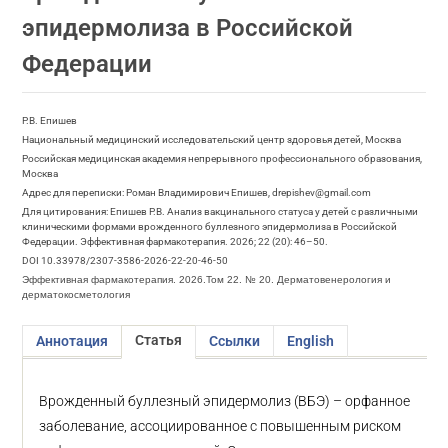
эпидермолиза в Российской
Федерации
Р.В. Епишев
Национальный медицинский исследовательский центр здоровья детей, Москва
Российская медицинская академия непрерывного профессионального образования,
Москва
Адрес для переписки: Роман Владимирович Епишев, drepishev@gmail.com
Для цитирования: Епишев Р.В. Анализ вакцинального статуса у детей с различными
клиническими формами врожденного буллезного эпидермолиза в Российской
Федерации. Эффективная фармакотерапия. 2026; 22 (20): 46–50.
DOI 10.33978/2307-3586-2026-22-20-46-50
Эффективная фармакотерапия. 2026.Том 22. № 20. Дерматовенерология и
дерматокосметология
Статья
Аннотация
Ссылки
English
Врожденный буллезный эпидермолиз (ВБЭ) – орфанное
заболевание, ассоциированное с повышенным риском