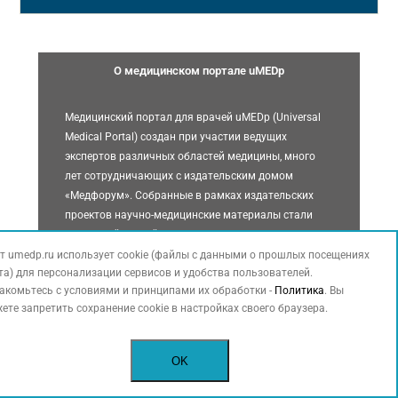
О медицинском портале uMEDp
Медицинский портал для врачей uMEDp (Universal
Medical Portal) создан при участии ведущих
экспертов различных областей медицины, много
лет сотрудничающих с издательским домом
«Медфорум». Собранные в рамках издательских
проектов научно-медицинские материалы стали
отправной точкой в развитии сетевого ресурса.
т umedp.ru использует cookie (файлы с данными о прошлых посещениях
та) для персонализации сервисов и удобства пользователей.
Информация на сайте uMEDp носит научный,
акомьтесь с условиями и принципами их обработки -
Политика
. Вы
справочный характер,
ете запретить сохранение cookie в настройках своего браузера.
предназначена исключительно для специалистов
здравоохранения.
OK