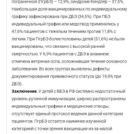
пограничной (ПгрБЭ) – 12,9%, синдроме Киндлер – 37,5%.
Наибольшая доля вакцинированных по индивидуальному
графику зафиксирована при ДБЭ (34,5%). При ПБЭ
индивидуальный график или медотвод применялись у
47,6% пациентов с тяжелым течением против 11,8% с
легким. При ПгрБЭ более половины детей (51,6%) не были
вакцинированы, что связано с высокой ранней
смертностью. У 6,9% пациентов с ДБЭ в анамнезе
отмечена ветряная оспа, осложнившая течение основного
заболевания. Во всех группах выявлены дефекты
документирования прививочного статуса (до 19,9% при
ДБЭ).
Заключение
. У детей с ВБЭ в РФ системно недостаточный
уровень рутинной иммунизации, широко распространены
индивидуальные графики и медицинские отводы,
отсутствует единый протокол ведения данной категории
пациентов. ПгрБЭ остается наименее изученной
категорией с точки зрения вакцинации из-за малой