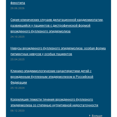
фенотипа
29.06.2026
Серия клинических случаев дилатационной кардиомиопатии,
развившейся у пациентов с дистрофической формой
врожденного буллезного эпидермолиза
24.10.2025
Невусы врожденного буллезного эпидермолиза: особая форма
пигментных невусов у особых пациентов
25.04.2025
Клинико-эпидемиологические характеристики детей с
врожденным буллезным эпидермолизом в Российской
Федерации
25.10.2024
Корреляция тяжести течения врожденного буллезного
эпидермолиза со степенью нутритивной недостаточности
08.12.2023
Больше