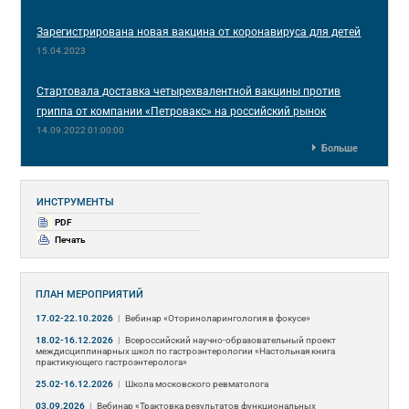
Зарегистрирована новая вакцина от коронавируса для детей
15.04.2023
Стартовала доставка четырехвалентной вакцины против
гриппа от компании «Петровакс» на российский рынок
14.09.2022 01:00:00
Больше
ИНСТРУМЕНТЫ
PDF
Печать
ПЛАН МЕРОПРИЯТИЙ
17.02-22.10.2026
|
Вебинар «Оториноларингология в фокусе»
18.02-16.12.2026
|
Всероссийский научно-образовательный проект
междисциплинарных школ по гастроэнтерологии «Настольная книга
практикующего гастроэнтеролога»
25.02-16.12.2026
|
Школа московского ревматолога
03.09.2026
|
Вебинар «Трактовка результатов функциональных