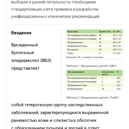
выборки и ранней летальности. Необходима
стандартизация учета прививок и разработка
унифицированных клинических рекомендаций.
Введение
Врожденный
буллезный
эпидермолиз (ВБЭ)
Таблица 1. Вакцинация у детей с ДБЭ
представляет
Таблица 2. Вакцинация у детей с ПгрБЭ
собой гетерогенную группу наследственных
заболеваний, характеризующихся выраженной
ранимостью кожи и слизистых оболочек
с образованием пузырей и эрозий в ответ