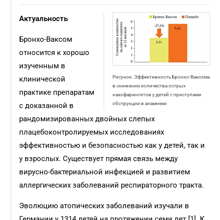
Актуальность
Бронхо-Ваксом
относится к хорошо
изученным в
Рисунок. Эффективность Бронхо-Ваксома
клинической
в снижении количества острых
практике препаратам
назофарингитов у детей с приступами
обструкции в анамнезе
с доказанной в
рандомизированных двойных слепых
плацебоконтролируемых исследованиях
эффективностью и безопасностью как у детей, так и
у взрослых. Существует прямая связь между
вирусно-бактериальной инфекцией и развитием
аллергических заболеваний респираторного тракта.
Эволюцию атопических заболеваний изучали в
Германии у 1314 детей на протяжении семи лет [1]. К