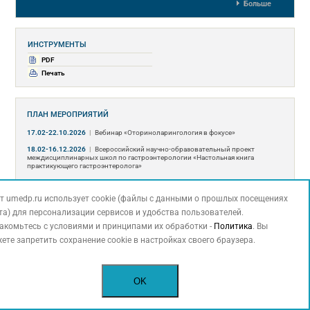
Больше
ИНСТРУМЕНТЫ
PDF
Печать
ПЛАН МЕРОПРИЯТИЙ
17.02-22.10.2026
|
Вебинар «Оториноларингология в фокусе»
18.02-16.12.2026
|
Всероссийский научно-образовательный проект
междисциплинарных школ по гастроэнтерологии «Настольная книга
практикующего гастроэнтеролога»
25.02-16.12.2026
|
Школа московского ревматолога
т umedp.ru использует cookie (файлы с данными о прошлых посещениях
03.09.2026
|
Вебинар «Трактовка результатов функциональных
пульмонологических и кардиологических исследований в практике
та) для персонализации сервисов и удобства пользователей.
терапевта»
акомьтесь с условиями и принципами их обработки -
Политика
. Вы
04.09.2026
|
ОГНИ СТОЛИЦЫ. СОВРЕМЕННЫЕ ВОЗМОЖНОСТИ
ете запретить сохранение cookie в настройках своего браузера.
НЕФРОЛОГИИ 2026
09-11.09.2026
|
ХIII МЕЖДИСЦИПЛИНАРНЫЙ МЕДИЦИНСКИЙ КОНГРЕСС
«Актуальные вопросы врачебной практики»
OK
10.09.2026
|
Научно-практическая конференция «Академия инновационной
и персонализированной медицины в офтальмологии»
15.09.2026
|
Научно-практическая конференция «Интегративная