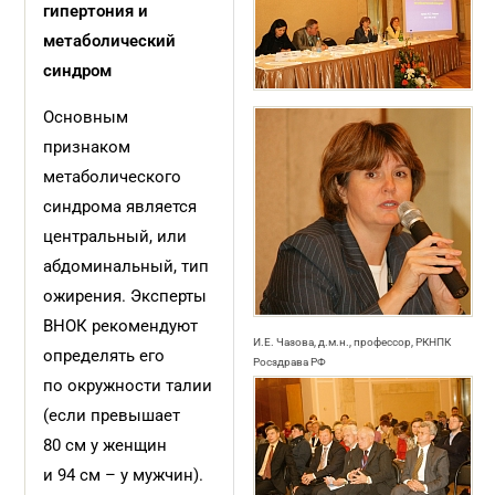
гипертония и
метаболический
синдром
Основным
признаком
метаболического
синдрома является
центральный, или
абдоминальный, тип
ожирения. Эксперты
ВНОК рекомендуют
И.Е. Чазова, д.м.н., профессор, РКНПК
определять его
Росздрава РФ
по окружности талии
(если превышает
80 см у женщин
и 94 см – у мужчин).