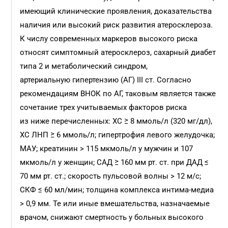
имеющий клинические проявления, доказательства
наличия или высокий риск развития атеросклероза.
К числу современных маркеров высокого риска
относят симптомный атеросклероз, сахарный диабет
типа 2 и метаболический синдром,
артериальную гипертензию (АГ) III ст. Согласно
рекомендациям ВНОК по АГ, таковым является также
сочетание трех учитываемых факторов риска
из ниже перечисленных: ХС ≥ 8 ммоль/л (320 мг/дл),
ХС ЛНП ≥ 6 ммоль/л; гипертрофия левого желудочка;
МАУ; креатинин > 115 мкмоль/л у мужчин и 107
мкмоль/л у женщин; САД ≥ 160 мм рт. ст. при ДАД ≤
70 мм рт. ст.; скорость пульсовой волны > 12 м/с;
СКФ ≤ 60 мл/мин; толщина комплекса интима-медиа
> 0,9 мм. Те или иные вмешательства, назначаемые
врачом, снижают смертность у больных высокого