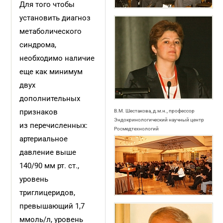
Для того чтобы
установить диагноз
метаболического
синдрома,
необходимо наличие
еще как минимум
двух
дополнительных
признаков
В.М. Шестакова, д.м.н., профессор
Эндокринологический научный центр
из перечисленных:
Росмедтехнологий
артериальное
давление выше
140/90 мм рт. ст.,
уровень
триглицеридов,
превышающий 1,7
ммоль/л, уровень