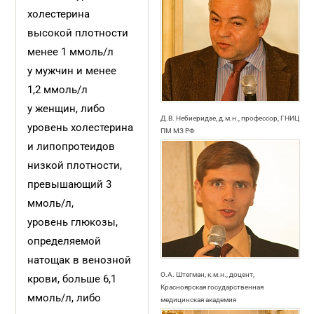
холестерина
высокой плотности
менее 1 ммоль/л
у мужчин и менее
1,2 ммоль/л
у женщин, либо
Д.В. Небиеридзе, д.м.н., профессор, ГНИЦ
уровень холестерина
ПМ МЗ РФ
и липопротеидов
низкой плотности,
превышающий 3
ммоль/л,
уровень глюкозы,
определяемой
натощак в венозной
О.А. Штегман, к.м.н., доцент,
крови, больше 6,1
Красноярская государственная
ммоль/л, либо
медицинская академия