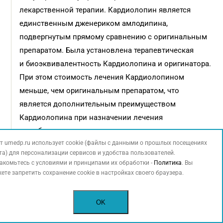
лекарственной терапии. Кардиолопин является
единственным дженериком амлодипина,
подвергнутым прямому сравнению с оригинальным
препаратом. Была установлена терапевтическая
и биоэквивалентность Кардиолопина и оригинатора.
При этом стоимость лечения Кардиолопином
меньше, чем оригинальным препаратом, что
является дополнительным преимуществом
Кардиолопина при назначении лечения
малобюджетным пациентам.
т umedp.ru использует cookie (файлы с данными о прошлых посещениях
По мнению шведских ученых, не следует назначать
та) для персонализации сервисов и удобства пользователей.
акомьтесь с условиями и принципами их обработки -
Политика
. Вы
пожилым пациентам β-блокато­ры при отсутствии
ете запретить сохранение cookie в настройках своего браузера.
дополнительных показаний. Руководствуясь личным
опытом и опытом своих коллег, могу сказать, что
OK
среди наших пожилых пациентов мало больных без
стенокардии, перенесенного ранее инфаркта или