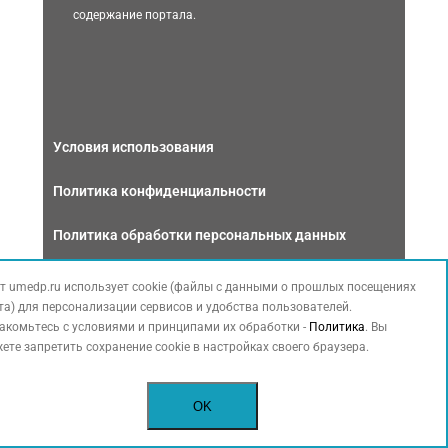
содержание портала.
Условия использования
Политика конфиденциальности
Политика обработки персональных данных
Связаться с нами
т umedp.ru использует cookie (файлы с данными о прошлых посещениях
та) для персонализации сервисов и удобства пользователей.
акомьтесь с условиями и принципами их обработки -
Политика
. Вы
ете запретить сохранение cookie в настройках своего браузера.
Copyright © 2026 МЕДФОРУМ. Все права защищены. Данный сайт
OK
также содержит материалы, принадлежащие третьей стороне,
охраняемые законом РФ об авторских правах.