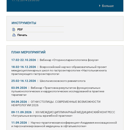
17.12.2014 23:00:00
Больше
ИНСТРУМЕНТЫ
PDF
Печать
ПЛАН МЕРОПРИЯТИЙ
17.02-22.10.2026
|
Вебинар «Оториноларингология в фокусе»
18.02-16.12.2026
|
Всероссийский научно-образовательный проект
междисциплинарных школ по гастроэнтерологии «Настольная книга
практикующего гастроэнтеролога»
25.02-16.12.2026
|
Школа московского ревматолога
03.09.2026
|
Вебинар «Трактовка результатов функциональных
пульмонологических и кардиологических исследований в практике
терапевта»
04.09.2026
|
ОГНИ СТОЛИЦЫ. СОВРЕМЕННЫЕ ВОЗМОЖНОСТИ
НЕФРОЛОГИИ 2026
09-11.09.2026
|
ХIII МЕЖДИСЦИПЛИНАРНЫЙ МЕДИЦИНСКИЙ КОНГРЕСС
«Актуальные вопросы врачебной практики»
11.09.2026
|
Научно-практическая конференция «Академия инновационной
и персонализированной медицины в офтальмологии»