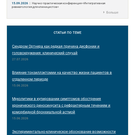
15.09.2026
|
Научно-практическая конференция «Интегративная
ревматология для клиницистов»
Больше
СТАТЬИ
ПО ТЕМЕ
Синдром Ортнера как редкая причина дисфонии и
головокружения: клинический случай
27.07.2026
Влияние тонзиллэктомии на качество жизни пациентов в
отдаленном периоде
15.06.2026
Муколитики в купировании симптомов обострения
хронического риносинусита с рефрактерным течением и
коморбидной бронхиальной астмой
15.06.2026
Экспериментально-клиническое обоснование возможности