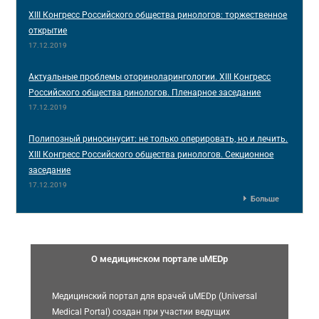
XIII Конгресс Российского общества ринологов: торжественное
открытие
17.12.2019
Актуальные проблемы оториноларингологии. XIII Конгресс
Российского общества ринологов. Пленарное заседание
17.12.2019
Полипозный риносинусит: не только оперировать, но и лечить.
XIII Конгресс Российского общества ринологов. Секционное
заседание
17.12.2019
Больше
О медицинском портале uMEDp
Медицинский портал для врачей uMEDp (Universal
Medical Portal) создан при участии ведущих