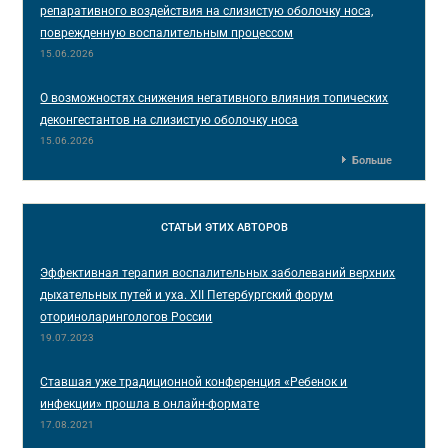
репаративного воздействия на слизистую оболочку носа,
поврежденную воспалительным процессом
15.06.2026
О возможностях снижения негативного влияния топических
деконгестантов на слизистую оболочку носа
15.06.2026
Больше
СТАТЬИ
ЭТИХ АВТОРОВ
Эффективная терапия воспалительных заболеваний верхних
дыхательных путей и уха. ХII Петербургский форум
оториноларингологов России
19.07.2023
Ставшая уже традиционной конференция «Ребенок и
инфекции» прошла в онлайн-формате
17.08.2021