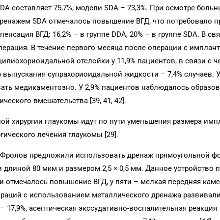
A составляет 75,7%, модели SDA – 73,3%. При осмотре больн
 дренажем SDA отмечалось повышение ВГД, что потребовало 
енсация ВГД: 16,2% – в группе DDA, 20% – в группе SDA. В свя
ерация. В течение первого месяца после операции с имплан
цилиохориоидальной отслойки у 11,9% пациентов, в связи с 
 выпускания супрахориоидальной жидкости – 7,4% случаев. У
вать медикаментозно. У 2,9% пациентов наблюдалось образо
еского вмешательства [39, 41, 42].
ой хирургии глаукомы идут по пути уменьшения размера имп
ического лечения глаукомы [29].
. Фролов предложили использовать дренаж прямоугольной 
 длиной 80 мкм и размером 2,5 × 0,5 мм. Данное устройство
ии отмечалось повышение ВГД, у пяти – мелкая передняя камер
ераций с использованием металлического дренажа развивали
– 17,9%, асептическая экссудативно-воспалительная реакция 