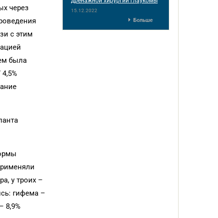
дренажной хирургии глаукомы
ых через
15.12.2022
проведения
Больше
зи с этим
тацией
чем была
 4,5%
вание
ланта
формы
 применяли
а, у троих –
сь: гифема –
– 8,9%