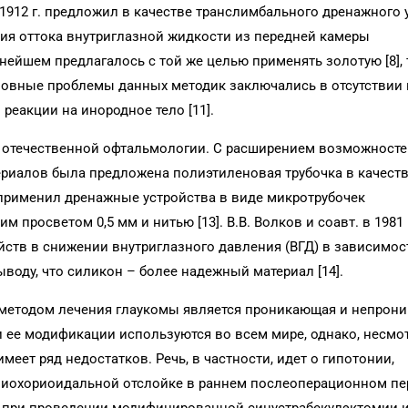
в 1912 г. предложил в качестве транслимбального дренажного 
ния оттока внутриглазной жидкости из передней камеры
нейшем предлагалось с той же целью применять золотую [8],
Основные проблемы данных методик заключались в отсутствии
реакции на инородное тело [11].
и в отечественной офтальмологии. С расширением возможност
иалов была предложена полиэтиленовая трубочка в качест
 и применил дренажные устройства в виде микротрубочек
 просветом 0,5 мм и нитью [13]. В.В. Волков и соавт. в 1981 
ств в снижении внутриглазного давления (ВГД) в зависимос
воду, что силикон – более надежный материал [14].
 методом лечения глаукомы является проникающая и непрон
и ее модификации используются во всем мире, однако, несмо
еет ряд недостатков. Речь, в частности, идет о гипотонии,
лиохориоидальной отслойке в раннем послеоперационном пе