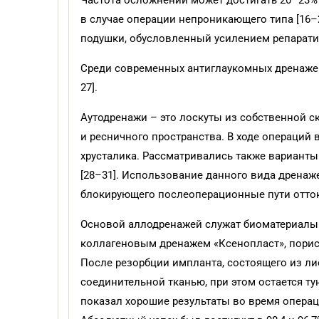
Частота осложнений может достигать 20–23%
в случае операции непроникающего типа [16–
подушки, обусловленный усилением репаратив
Среди современных антиглаукомных дренажей 
27].
Аутодренажи – это лоскуты из собственной с
и ресничного пространства. В ходе операций
хрусталика. Рассматривались также вариант
[28–31]. Использование данного вида дренаж
блокирующего послеоперационные пути оттока
Основой аллодренажей служат биоматериалы 
коллагеновым дренажем «Ксенопласт», пористы
После резорбции импланта, состоящего из л
соединительной тканью, при этом остается ту
показал хорошие результаты во время опера