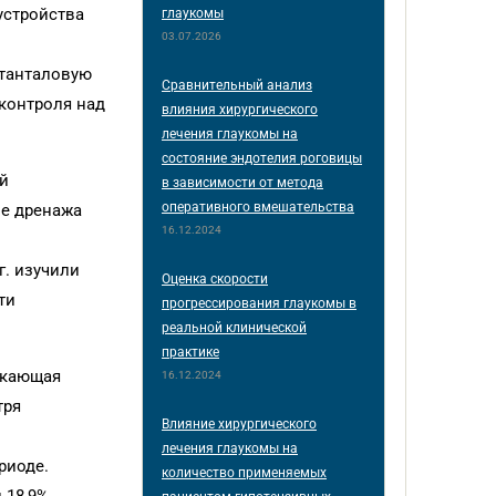
устройства
глаукомы
03.07.2026
 танталовую
Сравнительный анализ
 контроля над
влияния хирургического
лечения глаукомы на
состояние эндотелия роговицы
ей
в зависимости от метода
оперативного вмешательства
ве дренажа
16.12.2024
г. изучили
Оценка скорости
ти
прогрессирования глаукомы в
реальной клинической
практике
икающая
16.12.2024
тря
Влияние хирургического
лечения глаукомы на
риоде.
количество применяемых