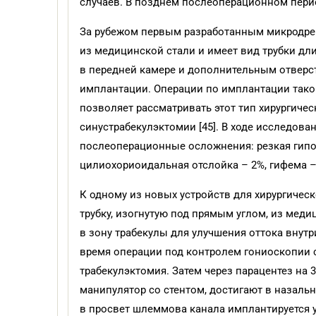
случаев. В позднем послеоперационном перио
За рубежом первым разработанным микродрен
из медицинской стали и имеет вид трубки д
в передней камере и дополнительным отверст
имплантации. Операции по имплантации тако
позволяет рассматривать этот тип хирургиче
синустрабекулэктомии [45]. В ходе исследо
послеоперационные осложнения: резкая гипото
цилиохориоидальная отслойка – 2%, гифема – 
К одному из новых устройств для хирургическ
трубку, изогнутую под прямым углом, из мед
в зону трабекулы для улучшения оттока внут
время операции под контролем гониоскопии с
трабекулэктомия. Затем через парацентез на 
манипулятор со стентом, достигают в назаль
в просвет шлеммова канала имплантируется у