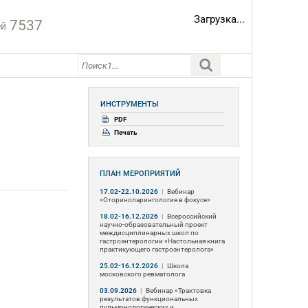
Загрузка...
7537
ей
ИНСТРУМЕНТЫ
PDF
Печать
ПЛАН МЕРОПРИЯТИЙ
17.02-22.10.2026
|
Вебинар
«Оториноларингология в фокусе»
18.02-16.12.2026
|
Всероссийский
научно-образовательный проект
междисциплинарных школ по
гастроэнтерологии «Настольная книга
практикующего гастроэнтеролога»
25.02-16.12.2026
|
Школа
московского ревматолога
.
03.09.2026
|
Вебинар «Трактовка
результатов функциональных
пульмонологических и