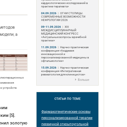
кардиологических исследований в
практике терапевта»
04.09.2026
|
ОГНИ СТОЛИЦЫ.
СОВРЕМЕННЫЕ ВОЗМОЖНОСТИ
НЕФРОЛОГИИ 2026
 методов
09-11.09.2026
|
ХIII
МЕЖДИСЦИПЛИНАРНЫЙ
МЕДИЦИНСКИЙ КОНГРЕСС
модели, а
«Актуальные вопросы врачебной
практики»
11.09.2026
|
Научно-практическая
конференция «Академия
инновационной и
персонализированной медицины в
офтальмологии»
15.09.2026
|
Научно-практическая
конференция «Интегративная
ревматология для клиницистов»
ослеоперационных
Больше
рименения
х устройств
СТАТЬИ
ПО ТЕМЕ
 ним
Фармакогенетические основы
ким [5].
персонализированной терапии
менил золотую
первичной открытоугольной