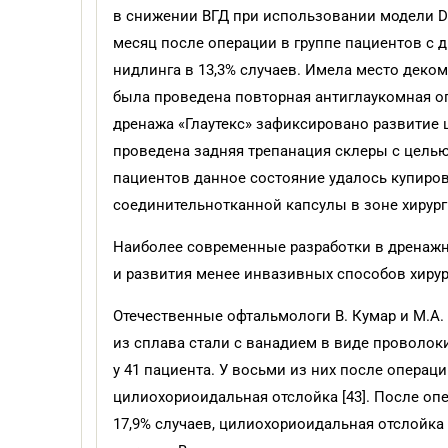
в снижении ВГД при использовании модели DD
месяц после операции в группе пациентов с
нидлинга в 13,3% случаев. Имела место декомп
была проведена повторная антиглаукомная оп
дренажа «Глаутекс» зафиксировано развитие 
проведена задняя трепанация склеры с целью
пациентов данное состояние удалось купиро
соединительнотканной капсулы в зоне хирургич
Наиболее современные разработки в дренажн
и развития менее инвазивных способов хирург
Отечественные офтальмологи В. Кумар и М.А
из сплава стали с ванадием в виде проволоки
у 41 пациента. У восьми из них после операц
цилиохориоидальная отслойка [43]. После оп
17,9% случаев, цилиохориоидальная отслойка 