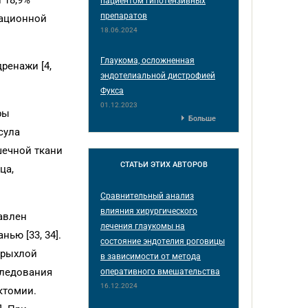
 18,9%
пациентом гипотензивных
препаратов
рационной
18.06.2024
Глаукома, осложненная
ренажи [4,
эндотелиальной дистрофией
Фукса
01.12.2023
ры
Больше
сула
шечной ткани
СТАТЬИ
ЭТИХ АВТОРОВ
ца,
Сравнительный анализ
влияния хирургического
авлен
лечения глаукомы на
ью [33, 34].
состояние эндотелия роговицы
 рыхлой
в зависимости от метода
следования
оперативного вмешательства
16.12.2024
ктомии.