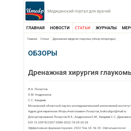
Медицинский портал для врачей
ГЛАВНАЯ
НОВОСТИ
СТАТЬИ
ЖУРНАЛЫ
МЕР
Главная
Статьи
Дренажная хирургия глаукомы (обзор литературы)
ОБЗОРЫ
Дренажная хирургия глаукомы
И.А. Лоскутов
О.М. Андрюхина
С.С. Халдеев
Московский областной научно-исследовательский клинический институт
Адрес для переписки: Игорь Анатольевич Лоскутов, loskoutigor@mail.ru
Для цитирования: Лоскутов И.А., Андрюхина О.М., Халдеев С.С. Дренажна
DOI 10.33978/2307-3586-2022-18-20-20-26
Эффективная фармакотерапия. 2022.Том 18. № 20. Офтальмология