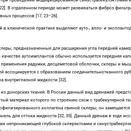
 при проведении модифицированной синустрабекулэктомии и
22]. В отдаленном периоде может развиваться фиброз фильт
ных процессов [17, 23–26].
в клинической практике выделяют ауто-, алло- и эксплантод
клеры, предназначенные для расширения угла передней каме
 в качестве аутоимплантов обычно используется передняя кап
ы применения радужки, десцеметовой оболочки, склеры и мы
ей ассоциируется с образованием соединительнотканного руб
 внутриглазной жидкости [32].
из донорских тканей. В России данный вид дренажей предст
й материал которого по строению схож с трабекулярной ткан
иофилизированного коллагена свиной склеры, он замещается
ннель для оттока жидкости [32, 35]. Данный дренаж в ходе ис
ции непроникающей глубокой склерэктомии и синустрабекулэ