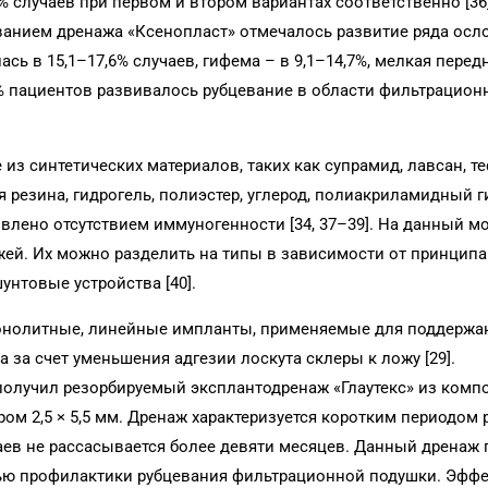
% случаев при первом и втором вариантах соответственно [36
ванием дренажа «Ксенопласт» отмечалось развитие ряда осл
ь в 15,1–17,6% случаев, гифема – в 9,1–14,7%, мелкая перед
,1% пациентов развивалось рубцевание в области фильтрацио
з синтетических материалов, таких как супрамид, лавсан, т
я резина, гидрогель, полиэстер, углерод, полиакриламидный г
влено отсутствием иммуногенности [34, 37–39]. На данный м
ей. Их можно разделить на типы в зависимости от принципа
унтовые устройства [40].
монолитные, линейные импланты, применяемые для поддержа
за счет уменьшения адгезии лоскута склеры к ложу [29].
получил резорбируемый эксплантодренаж «Глаутекс» из комп
ом 2,5 × 5,5 мм. Дренаж характеризуется коротким периодом 
чаев не рассасывается более девяти месяцев. Данный дренаж
лью профилактики рубцевания фильтрационной подушки. Эфф