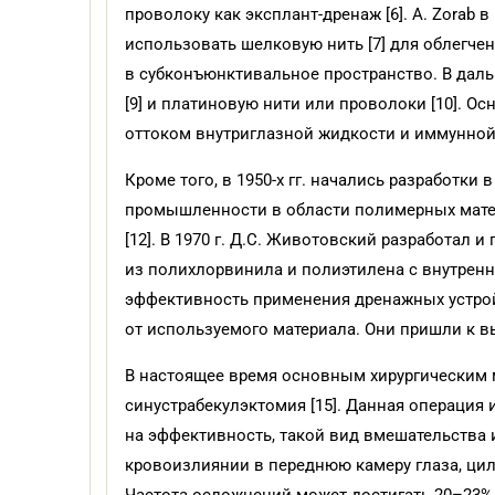
проволоку как эксплант-дренаж [6]. A. Zorab 
использовать шелковую нить [7] для облегче
в субконъюнктивальное пространство. В даль
[9] и платиновую нити или проволоки [10]. 
оттоком внутриглазной жидкости и иммунной 
Кроме того, в 1950-х гг. начались разработк
промышленности в области полимерных матер
[12]. В 1970 г. Д.С. Животовский разработал
из полихлорвинила и поли­этилена с внутренним
эффективность применения дренажных устрой
от используемого материала. Они пришли к вы
В настоящее время основным хирургическим
синустрабекулэктомия [15]. Данная операция 
на эффективность, такой вид вмешательства им
кровоизлиянии в переднюю камеру глаза, ци