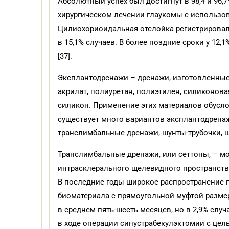
Абсолютный успех был достигнут в 98,4 и 96,7
хирургическом лечении глаукомы с использо
Цилиохориоидальная отслойка регистрировалас
в 15,1% случаев. В более поздние сроки у 12
[37].
Эксплантодренажи – дренажи, изготовленные и
акрилат, полиуретан, полиэтилен, силиконова
силикон. Применение этих материалов обусло
существует много вариантов эксплантодренаж
транслимбальные дренажи, шунты-трубочки, ш
Транслимбальные дренажи, или сеттоны, – 
интрасклерального щелевидного пространства 
В последние годы широкое распространение 
биоматериала с прямоугольной муфтой размер
в среднем пять-шесть месяцев, но в 2,9% слу
в ходе операции синустрабекулэктомии с це