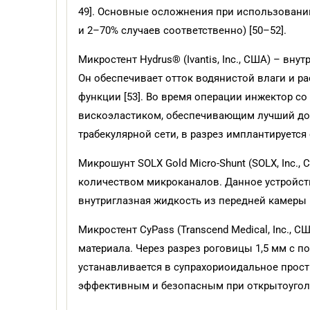
49]. Основные осложнения при использовании
и 2–70% случаев соответственно) [50–52].
Микростент Hydrus® (Ivantis, Inc., США) – в
Он обеспечивает отток водянистой влаги и р
функции [53]. Во время операции инжектор с
вискоэластиком, обеспечивающим лучший дос
трабекулярной сети, в разрез имплантируется с
Микрошунт SOLX Gold Micro-Shunt (SOLX, Inc.
количеством микроканалов. Данное устройств
внутриглазная жидкость из передней камеры г
Микростент CyPass (Transcend Medical, Inc.,
материала. Через разрез роговицы 1,5 мм с 
устанавливается в супрахориоидальное прост
эффективным и безопасным при открытоуголь