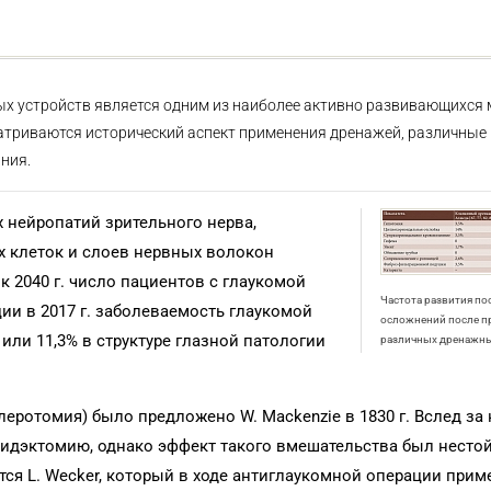
х устройств является одним из наиболее активно развивающихся
матриваются исторический аспект применения дренажей, различные 
ния.
х нейропатий зрительного нерва,
х клеток и слоев нервных волокон
, к 2040 г. число пациентов с глаукомой
Частота развития п
ции в 2017 г. заболеваемость глаукомой
осложнений после п
 или 11,3% в структуре глазной патологии
различных дренажны
еротомия) было предложено W. Mackenzie в 1830 г. Вслед за
иридэктомию, однако эффект такого вмешательства был нестой
ся L. Wecker, который в ходе антиглаукомной операции при