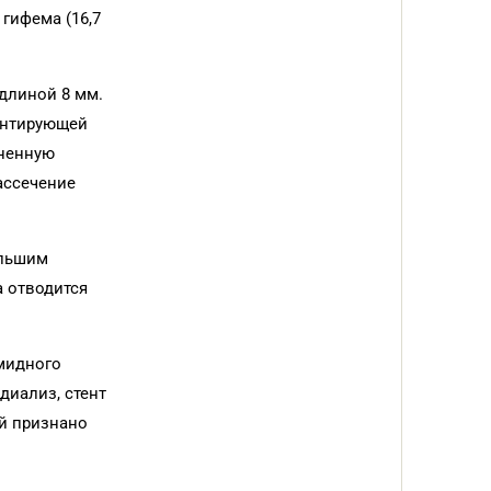
гифема (16,7
 длиной 8 мм.
тентирующей
лненную
ассечение
ольшим
а отводится
амидного
диализ, стент
ий признано