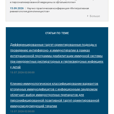
и персонализированной медицины в офтальмологии»
15.09.2026
|
Научно-практическая конференция «Интегративная
ревматология для клиницистов»
Больше
СТАТЬИ
ПО ТЕМЕ
Дифференцированные таргет-ориентированные подходы к
проведению интерфероно- и иммунотерапии в рамках
интеграционной программы реабилитации иммунной системы
при рекуррентных респираторных и герпесвирусных инфекциях
у детей
13.07.2026 02:00:00
Клинико-иммунологическое классифицирование вариантов
вторичных иммунодефицитов с инфекционным синдромом
облегчает выбор иммунотропных препаратов для
персонифицированной позитивной таргет-ориентированной
иммуномодулирующей терапии
13.07.2026 02:00:00