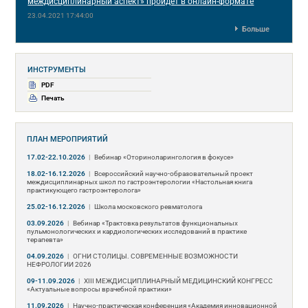
междисциплинарный аспект» пройдет в онлайн-формате
23.04.2021 17:44:00
Больше
ИНСТРУМЕНТЫ
PDF
Печать
ПЛАН МЕРОПРИЯТИЙ
17.02-22.10.2026
|
Вебинар «Оториноларингология в фокусе»
18.02-16.12.2026
|
Всероссийский научно-образовательный проект
междисциплинарных школ по гастроэнтерологии «Настольная книга
практикующего гастроэнтеролога»
25.02-16.12.2026
|
Школа московского ревматолога
03.09.2026
|
Вебинар «Трактовка результатов функциональных
пульмонологических и кардиологических исследований в практике
терапевта»
04.09.2026
|
ОГНИ СТОЛИЦЫ. СОВРЕМЕННЫЕ ВОЗМОЖНОСТИ
НЕФРОЛОГИИ 2026
09-11.09.2026
|
ХIII МЕЖДИСЦИПЛИНАРНЫЙ МЕДИЦИНСКИЙ КОНГРЕСС
«Актуальные вопросы врачебной практики»
11.09.2026
|
Научно-практическая конференция «Академия инновационной