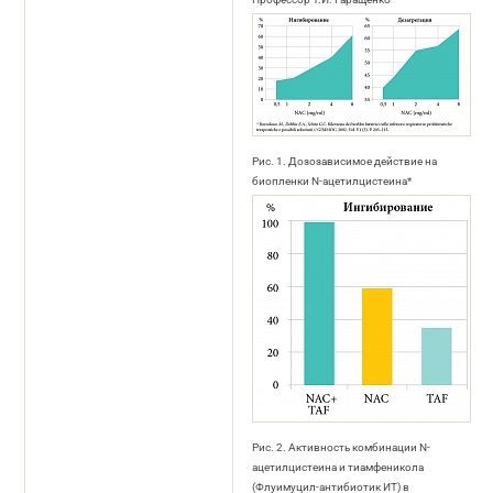
Рис. 1. Дозозависимое действие на
биопленки N-ацетилцистеина*
Рис. 2. Активность комбинации N-
ацетилцистеина и тиамфеникола
(Флуимуцил-антибиотик ИТ) в