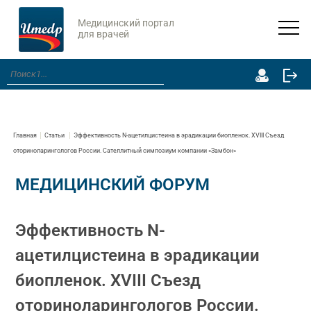
Медицинский портал
для врачей
Главная
Статьи
Эффективность N-ацетилцистеина в эрадикации биопленок. XVIII Съезд
оториноларингологов России. Сателлитный симпозиум компании «Замбон»
МЕДИЦИНСКИЙ ФОРУМ
Эффективность N-
ацетилцистеина в эрадикации
биопленок. XVIII Съезд
оториноларингологов России.