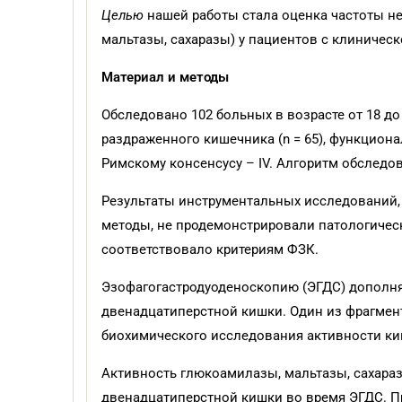
Целью
нашей работы стала оценка частоты н
мальтазы, сахаразы) у пациентов с клиничес
Материал и методы
Обследовано 102 больных в возрасте от 18 д
раздраженного кишечника (n = 65), функционал
Римскому консенсусу – IV. Алгоритм обследов
Результаты инструментальных исследований,
методы, не продемонстрировали патологическ
соответствовало критериям ФЗК.
Эзофагогастродуоденоскопию (ЭГДС) дополня
двенадцатиперстной кишки. Один из фрагмент
биохимического исследования активности ки
Активность глюкоамилазы, мальтазы, сахараз
двенадцатиперстной кишки во время ЭГДС. П