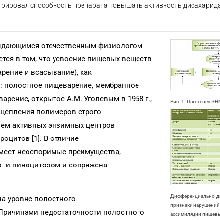
рировал способность препарата повышать активность дисахарида
выдающимся отечественным физиологом
ается в том, что усвоение пищевых веществ
арение и всасывание), как
ри: полостное пищеварение, мембранное
рение, открытое А.М. Уголевым в 1958 г.,
Рис. 1. Патогенез Э
сщепления полимеров строго
ием активных энзимных центров
оцитов [1]. В отличие
имеет неоспоримые преимущества,
о- и пиноцитозом и сопряжена
Дифференциально-ди
а уровне полостного
признаки нарушений
Причинами недостаточности полостного
ассимиляции пищевы