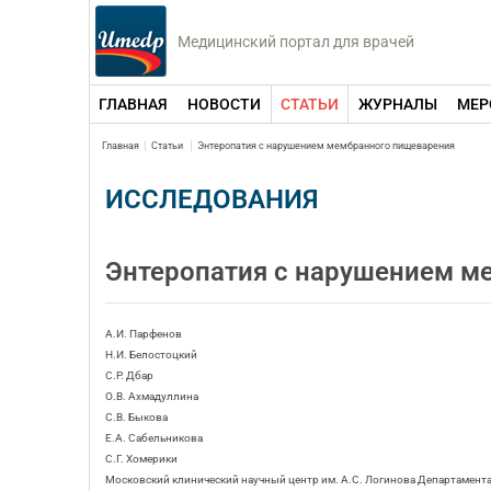
Медицинский портал для врачей
ГЛАВНАЯ
НОВОСТИ
СТАТЬИ
ЖУРНАЛЫ
МЕР
Главная
Статьи
Энтеропатия с нарушением мембранного пищеварения
ИССЛЕДОВАНИЯ
Энтеропатия с нарушением м
А.И. Парфенов
Н.И. Белостоцкий
С.Р. Дбар
О.В. Ахмадуллина
С.В. Быкова
Е.А. Сабельникова
С.Г. Хомерики
Московский клинический научный центр им. А.С. Логинова Департамент