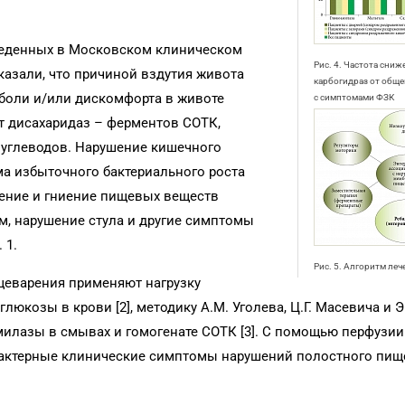
.
веденных в Московском клиническом
Рис. 4. Частота сни
казали, что причиной вздутия живота
карбогидраз от обще
 боли и/или дискомфорта в животе
с симптомами ФЗК
т дисахаридаз – ферментов СОТК,
углеводов. Нарушение кишечного
а избыточного бактериального роста
жение и гниение пищевых веществ
, нарушение стула и другие симптомы
 1.
Рис. 5. Алгоритм ле
щеварения применяют нагрузку
козы в крови [2], методику А.М. Уголева, Ц.Г. Масевича и Э
милазы в смывах и гомогенате СОТК [3]. С помощью перфузи
рактерные клинические симптомы нарушений полостного пищ