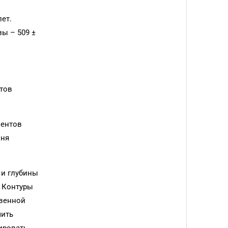
ет.
зы – 509 ±
нтов
ментов
вня
 и глубины
. Контуры
твенной
чить