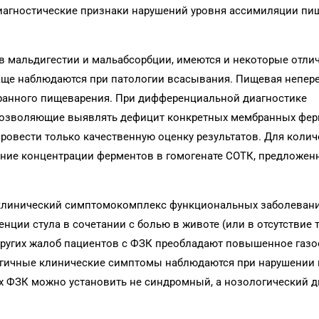
иагностические признаки нарушений уровня ассимиляции пи
 мальдигестии и мальабсорбции, имеются и некоторые отличи
аще наблюдаются при патологии всасывания. Пищевая непер
ранного пищеварения. При дифференциальной диагностике
 позволяющие выявлять дефицит конкретных мембранных фе
ровести только качественную оценку результатов. Для коли
ние концентрации ферментов в гомогенате СОТК, предложенн
.), клинический симптомокомплекс функциональных заболеван
нции стула в сочетании с болью в животе (или в отсутствие т
других жалоб пациентов с ФЗК преобладают повышенное газо
алогичные клинические симптомы наблюдаются при нарушении
х ФЗК можно установить не синдромный, а нозологический ди