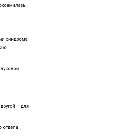
люкоамилазы,
ами синдрома
сно
звуковой
другой – для
о отдела