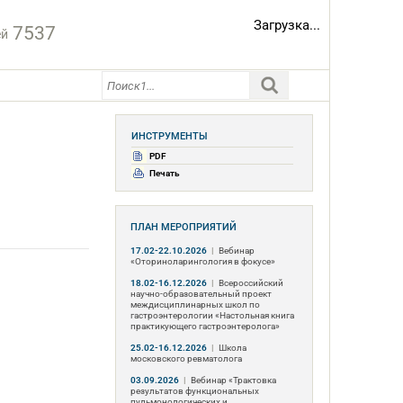
Загрузка...
7537
ей
ИНСТРУМЕНТЫ
PDF
Печать
ПЛАН МЕРОПРИЯТИЙ
17.02-22.10.2026
|
Вебинар
«Оториноларингология в фокусе»
18.02-16.12.2026
|
Всероссийский
научно-образовательный проект
междисциплинарных школ по
гастроэнтерологии «Настольная книга
практикующего гастроэнтеролога»
25.02-16.12.2026
|
Школа
московского ревматолога
03.09.2026
|
Вебинар «Трактовка
результатов функциональных
пульмонологических и