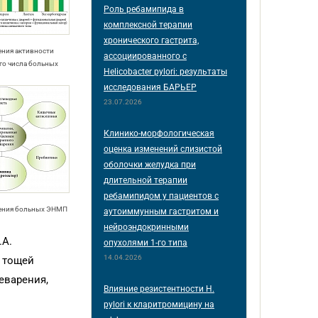
Роль ребамипида в
комплексной терапии
хронического гастрита,
жения активности
ассоциированного с
го числа больных
Helicobacter pylori: результаты
исследования БАРЬЕР
23.07.2026
Клинико-морфологическая
оценка изменений слизистой
оболочки желудка при
длительной терапии
ребамипидом у пациентов с
чения больных ЭНМП
аутоиммунным гастритом и
нейроэндокринными
.А.
опухолями 1-го типа
14.04.2026
и тощей
еварения,
Влияние резистентности H.
pylori к кларитромицину на