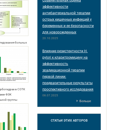
Сравнительная оценка
эффективности
антибактериальной терапии
острых кишечных инфекций у
беременных и ее безопасности
для новорожденных
20.10.2025
следования больных
Влияние резистентности H.
pylori к кларитромицину на
эффективность
эрадикационной терапии
первой линии:
предварительные результаты
проспективного исследования
карбогидраз в СОТК
мами ФЗК
08.07.2025
льной группы
Больше
СТАТЬИ
ЭТИХ АВТОРОВ