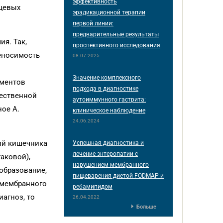
эффективность
щевых
эрадикационной терапии
первой линии:
предварительные результаты
я. Так,
проспективного исследования
еносимость
08.07.2025
Значение комплексного
рментов
подхода в диагностике
чественной
аутоиммунного гастрита:
ое А.
клиническое наблюдение
24.06.2024
ий кишечника
Успешная диагностика и
лечение энтеропатии с
аковой),
нарушением мембранного
образование,
пищеварения диетой FODMAP и
 мембранного
ребамипидом
агноз, то
26.04.2022
Больше