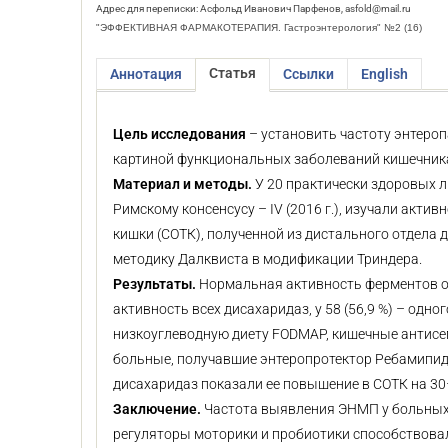
Адрес для переписки: Асфольд Иванович Парфенов, asfold@mail.ru
"ЭФФЕКТИВНАЯ ФАРМАКОТЕРАПИЯ. Гастроэнтерология" №2 (16)
Статья
Аннотация
Ссылки
English
Цель исследования
– установить частоту энтеро
картиной функциональных заболеваний кишечника 
Материал и методы.
У 20 практически здоровых 
Римскому консенсусу – IV (2016 г.), изучали акт
кишки (СОТК), полученной из дистального отдела
методику Далквиста в модификации Триндера.
Результаты.
Нормальная активность ферментов от
активность всех дисахаридаз, у 58 (56,9 %) – од
низкоуглеводную диету FODMAP, кишечные антисеп
больные, получавшие энтеропротектор Ребамипид 
дисахаридаз показали ее повышение в СОТК на 3
Заключение.
Частота выявления ЭНМП у больных 
регуляторы моторики и пробиотики способствова