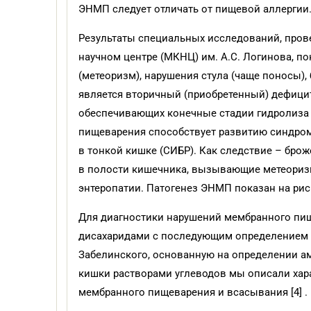
ЭНМП следует отличать от пищевой аллергии
Результаты специальных исследований, про
научном центре (МКНЦ) им. А.С. Логинова, по
(метеоризм), нарушения стула (чаще поносы),
является вторичный (приобретенный) дефици
обеспечивающих конечные стадии гидролиза 
пищеварения способствует развитию синдром
в тонкой кишке (СИБР). Как следствие – бро
в полости кишечника, вызывающие метеоризм
энтеропатии. Патогенез ЭНМП показан на рис.
Для диагностики нарушений мембранного пи
дисахаридами с последующим определением глю
Забелинского, основанную на определении а
кишки растворами углеводов мы описали ха
мембранного пищеварения и всасывания [4] .