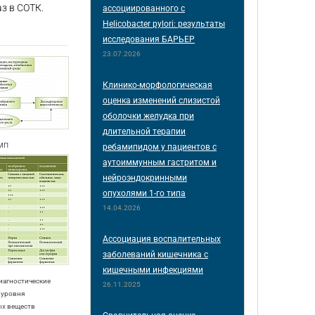
з в СОТК.
ассоциированного с
Helicobacter pylori: результаты
исследования БАРЬЕР
23.07.2026
Клинико-морфологическая
оценка изменений слизистой
оболочки желудка при
длительной терапии
НМП
ребамипидом у пациентов с
аутоиммунным гастритом и
нейроэндокринными
опухолями 1-го типа
14.04.2026
Ассоциация воспалительных
заболеваний кишечника с
кишечными инфекциями
агностические
26.11.2025
 уровня
х веществ