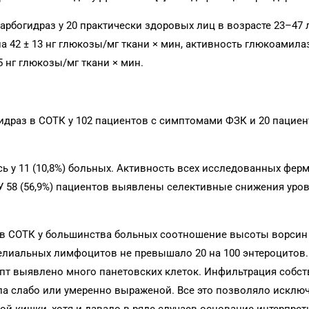
рбогидраз у 20 практически здоровых лиц в возрасте 23–47 л
а 42 ± 13 нг глюкозы/мг ткани × мин, активность глюкоамила
35 нг глюкозы/мг ткани × мин.
гидраз в СОТК у 102 пациентов с симптомами ФЗК и 20 пацие
 у 11 (10,8%) больных. Активность всех исследованных фер
 У 58 (56,9%) пациентов выявлены селективные снижения уро
ов СОТК у большинства больных соотношение высоты ворсин
телиальных лимфоцитов не превышало 20 на 100 энтероцитов
ипт выявлено много панетовских клеток. Инфильтрация собс
а слабо или умеренно выраженой. Все это позволяло исклю