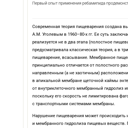
Первый опыт применения ребамипида продемонст
Cовременная теория пищеварения создана 
А.М. Уголевым в 1960–80-х гг. Ее суть заключ
реализуется не в два этапа (полостное пищев
предусматривала классическая теория, а в т
пищеварение, всасывание. Мембранное пищева
принципиально отличается от полостного ра
направленным (а не хаотичным) расположен
в апикальной мембране щеточной каймы энтер
от внутриклеточного мембранный гидролиз 
поскольку его скорость не лимитирована фаг
с транспортными системами мембраны.
Нарушение пищеварения может происходить н
и мембранного гидролиза пищевых веществ. 