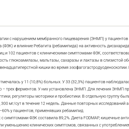
патии с нарушением мембранного пищеварения (ЭНМП) у пациентов 
(ФЗК) и влияние Ребагита (ребамипида) на активность дисахарида
лиц и 102 пациентов с клиническими симптомами ФЗК, соответство
ивность глюкоамилазы, мальтазы, сахаразы и лактазы в слизистой о
 двенадцатиперстной кишки во время эзофагогастродуоденоскопии
мечалась у 11 (10,8%) больных. У 33 (32,3%) пациентов наблюдал
ного – трех ферментов. У них установлена ЭНМП. Для лечения ЭНМП 
тики, регуляторы моторики и пробиотики. В отдельную группу бы
300 мг/сут в течение 12 недель. Данные повторных исследований 
0–60% у пациентов, применявших ребамипид.
с симптомами ФЗК составила 89,2%. Диета FODMAP, кишечные анти
ли уменьшению клинических симптомов, связанных с употребление