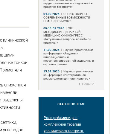
кардиологических исследований в
практике терапевта»
04.09.2026
|
ОГНИ СТОЛИЦЫ.
СОВРЕМЕННЫЕ ВОЗМОЖНОСТИ
НЕФРОЛОГИИ 2026
09-11.09.2026
|
ХIII
МЕЖДИСЦИПЛИНАРНЫЙ
МЕДИЦИНСКИЙ КОНГРЕСС
«Актуальные вопросы врачебной
с клинической
практики»
з.
11.09.2026
|
Научно-практическая
конференция «Академия
вавшими
инновационной и
персонализированной медицины в
болочке тонкой
офтальмологии»
. Применяли
15.09.2026
|
Научно-практическая
конференция «Интегративная
ревматология для клиницистов»
Больше
ась сниженная
применяли
ли выделены
СТАТЬИ
ПО ТЕМЕ
активности
Роль ребамипида в
септики,
комплексной терапии
м углеводов.
хронического гастрита,