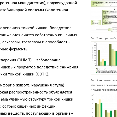
рогенная мальдигестия), поджелудочной
патобилиарной системы (хологенная
олеваниях тонкой кишки. Вследствие
 снижаются синтез собственно кишечных
Рис. 2. Алгоритм об
 сахаразы, трегалазы и способность
тные ферменты.
варения (ЭНМП) – заболевание,
пищевых продуктов вследствие снижения
чки тонкой кишки (СОТК).
Рис. 3. Активность 
форт в животе, нарушения стула)
у больных с симпто
и пациентов контро
окая распространенность объясняется
ьма уязвимую структуру тонкой кишки
: острых кишечных инфекций,
ных веществ, поступающих в организм.