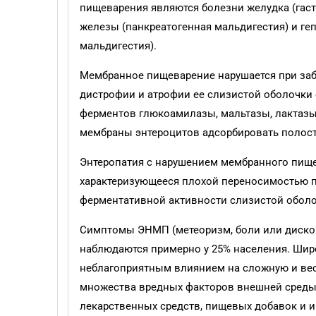
пищеварения являются болезни желудка (гаст
железы (панкреатогенная мальдигестия) и ге
мальдигестия).
Мембранное пищеварение нарушается при заб
дистрофии и атрофии ее слизистой оболочки
ферментов глюкоамилазы, мальтазы, лактазы,
мембраны энтероцитов адсорбировать полос
Энтеропатия с нарушением мембранного пище
характеризующееся плохой переносимостью 
ферментативной активности слизистой оболо
Симптомы ЭНМП (метеоризм, боли или диском
наблюдаются примерно у 25% населения. Шир
неблагоприятным влиянием на сложную и вес
множества вредных факторов внешней среды
лекарственных средств, пищевых добавок и и