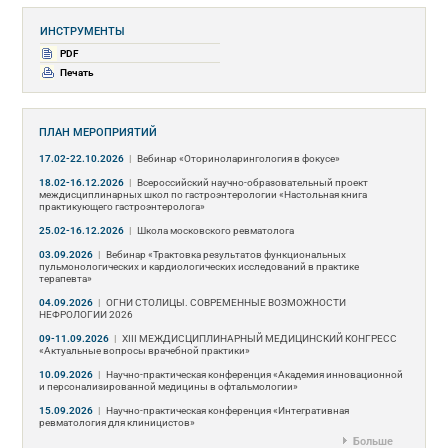
ИНСТРУМЕНТЫ
PDF
Печать
ПЛАН МЕРОПРИЯТИЙ
17.02-22.10.2026
|
Вебинар «Оториноларингология в фокусе»
18.02-16.12.2026
|
Всероссийский научно-образовательный проект
междисциплинарных школ по гастроэнтерологии «Настольная книга
практикующего гастроэнтеролога»
25.02-16.12.2026
|
Школа московского ревматолога
03.09.2026
|
Вебинар «Трактовка результатов функциональных
пульмонологических и кардиологических исследований в практике
терапевта»
04.09.2026
|
ОГНИ СТОЛИЦЫ. СОВРЕМЕННЫЕ ВОЗМОЖНОСТИ
НЕФРОЛОГИИ 2026
09-11.09.2026
|
ХIII МЕЖДИСЦИПЛИНАРНЫЙ МЕДИЦИНСКИЙ КОНГРЕСС
«Актуальные вопросы врачебной практики»
10.09.2026
|
Научно-практическая конференция «Академия инновационной
и персонализированной медицины в офтальмологии»
15.09.2026
|
Научно-практическая конференция «Интегративная
ревматология для клиницистов»
Больше