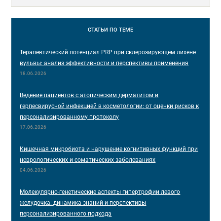
СТАТЬИ
ПО ТЕМЕ
Терапевтический потенциал PRP при склерозирующем лихене
вульвы: анализ эффективности и перспективы применения
18.06.2026
Ведение пациентов с атопическим дерматитом и
герпесвирусной инфекцией в косметологии: от оценки рисков к
персонализированному протоколу
17.06.2026
Кишечная микробиота и нарушение когнитивных функций при
неврологических и соматических заболеваниях
04.06.2026
Молекулярно-генетические аспекты гипертрофии левого
желудочка: динамика знаний и перспективы
персонализированного подхода