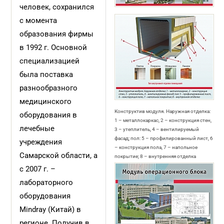
человек, сохранился
с момента
образования фирмы
в 1992 г. Основной
специализацией
была поставка
разнообразного
медицинского
Конструктив модуля. Наружная отделка:
оборудования в
1 – металлокаркас, 2 – конструкция стен,
лечебные
3 – утеплитель, 4 – вентилируемый
фасад; пол: 5 – профилированный лист, 6
учреждения
– конструкция пола, 7 – напольное
Самарской области, а
покрытие; 8 – внутренняя отделка
с 2007 г. –
лабораторного
оборудования
Mindray (Китай) в
регионе. Получив
в