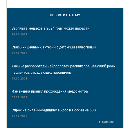
НОВОСТИ
НА ТЕМУ
Зарплата медиков в 2024 году может вырасти
20.01.2024
Связь кишечных бактерий с детскими аллергиями
15.09.2023
Ученые разработали нейропротез, расшифровывающий речь
пациентов, страдающих параличом
14.09.2023
Изменения правил прохождения медосмотра
05.09.2023
Спрос на онлайн-медицину вырос в России на 50%
11.02.2023
Больше