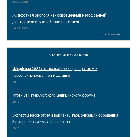
24.12.2025
Жидкостная биопсия как современный метод ранней
диагностики опухолей головного мозга
24.09.2025
Больше
СТАТЬИ
ЭТИХ АВТОРОВ
«Медфарм 2025»: от разработки препаратов – к
персонализированной медицине
2013
Итоги VI Петербургского медицинского форума
2013
Эксперты рассмотрели варианты гармонизации обращения
биотерапевтических препаратов
2013