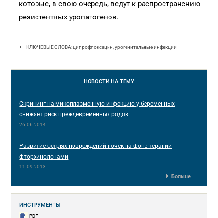
которые, в свою очередь, ведут к распространению
резистентных уропатогенов.
КЛЮЧЕВЫЕ СЛОВА: ципрофлоксацин, урогенитальные инфекции
НОВОСТИ
НА ТЕМУ
Скрининг на микоплазменную инфекцию у беременных
снижает риск преждевременных родов
26.06.2014
Развитие острых повреждений почек на фоне терапии
фторхинолонами
11.09.2013
Больше
ИНСТРУМЕНТЫ
PDF