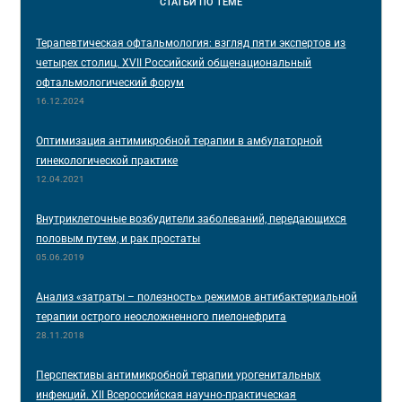
СТАТЬИ
ПО ТЕМЕ
Терапевтическая офтальмология: взгляд пяти экспертов из
четырех столиц. XVII Российский общенациональный
офтальмологический форум
16.12.2024
Оптимизация антимикробной терапии в амбулаторной
гинекологической практике
12.04.2021
Внутриклеточные возбудители заболеваний, передающихся
половым путем, и рак простаты
05.06.2019
Анализ «затраты – полезность» режимов антибактериальной
терапии острого неосложненного пиелонефрита
28.11.2018
Перспективы антимикробной терапии урогенитальных
инфекций. XII Всероссийская научно-практическая