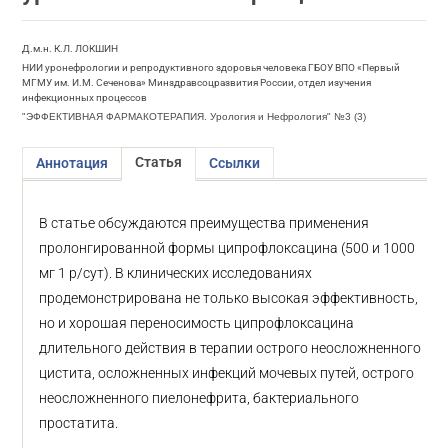
Д.м.н. К.Л. ЛОКШИН
НИИ уронефрологии и репродуктивного здоровья человека ГБОУ ВПО «Первый
МГМУ им. И.М. Сеченова» Минздравсоцразвития России, отдел изучения
инфекционных процессов
"ЭФФЕКТИВНАЯ ФАРМАКОТЕРАПИЯ. Урология и Нефрология" №3 (3)
Статья
Аннотация
Ссылки
В статье обсуждаются преимущества применения
пролонгированной формы ципрофлоксацина (500 и 1000
мг 1 р/сут). В клинических исследованиях
продемонстрирована не только высокая эффективность,
но и хорошая переносимость ципрофлоксацина
длительного действия в терапии острого неосложненного
цистита, осложненных инфекций мочевых путей, острого
неосложненного пиелонефрита, бактериального
простатита.