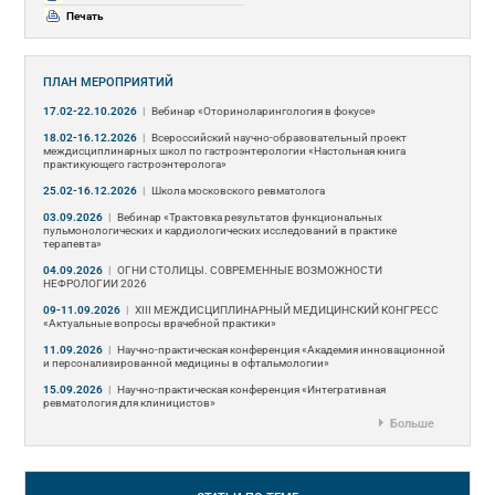
Печать
ПЛАН МЕРОПРИЯТИЙ
17.02-22.10.2026
|
Вебинар «Оториноларингология в фокусе»
18.02-16.12.2026
|
Всероссийский научно-образовательный проект
междисциплинарных школ по гастроэнтерологии «Настольная книга
практикующего гастроэнтеролога»
25.02-16.12.2026
|
Школа московского ревматолога
03.09.2026
|
Вебинар «Трактовка результатов функциональных
пульмонологических и кардиологических исследований в практике
терапевта»
04.09.2026
|
ОГНИ СТОЛИЦЫ. СОВРЕМЕННЫЕ ВОЗМОЖНОСТИ
НЕФРОЛОГИИ 2026
09-11.09.2026
|
ХIII МЕЖДИСЦИПЛИНАРНЫЙ МЕДИЦИНСКИЙ КОНГРЕСС
«Актуальные вопросы врачебной практики»
11.09.2026
|
Научно-практическая конференция «Академия инновационной
и персонализированной медицины в офтальмологии»
15.09.2026
|
Научно-практическая конференция «Интегративная
ревматология для клиницистов»
Больше