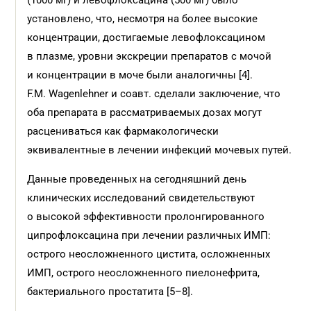
(1000 мг) и левофлоксацина (500 мг) было
установлено, что, несмотря на более высокие
концентрации, достигаемые левофлоксацином
в плазме, уровни экскреции препаратов с мочой
и концентрации в моче были аналогичны [4].
F.M. Wagenlehner и соавт. сделали заключение, что
оба препарата в рассматриваемых дозах могут
расцениваться как фармакологически
эквивалентные в лечении инфекций мочевых путей.
Данные проведенных на сегодняшний день
клинических исследований свидетельствуют
о высокой эффективности пролонгированного
ципрофлоксацина при лечении различных ИМП:
острого неосложненного цистита, осложненных
ИМП, острого неосложненного пиелонефрита,
бактериального простатита [5–8].