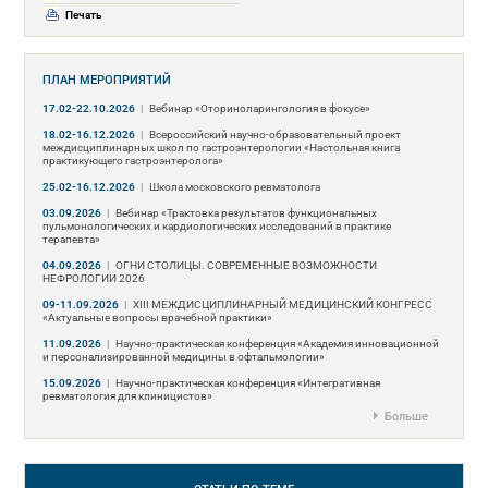
Печать
ПЛАН МЕРОПРИЯТИЙ
17.02-22.10.2026
|
Вебинар «Оториноларингология в фокусе»
18.02-16.12.2026
|
Всероссийский научно-образовательный проект
междисциплинарных школ по гастроэнтерологии «Настольная книга
практикующего гастроэнтеролога»
25.02-16.12.2026
|
Школа московского ревматолога
03.09.2026
|
Вебинар «Трактовка результатов функциональных
пульмонологических и кардиологических исследований в практике
терапевта»
04.09.2026
|
ОГНИ СТОЛИЦЫ. СОВРЕМЕННЫЕ ВОЗМОЖНОСТИ
НЕФРОЛОГИИ 2026
09-11.09.2026
|
ХIII МЕЖДИСЦИПЛИНАРНЫЙ МЕДИЦИНСКИЙ КОНГРЕСС
«Актуальные вопросы врачебной практики»
11.09.2026
|
Научно-практическая конференция «Академия инновационной
и персонализированной медицины в офтальмологии»
15.09.2026
|
Научно-практическая конференция «Интегративная
ревматология для клиницистов»
Больше