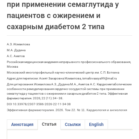
при применении семаглутида у
пациентов с ожирением и
сахарным диабетом 2 типа
А.З. Исмаилова
М.А. Дудина
А.С. Аметов
Российская медицинская академия непрерывного профессионального образования,
Москва
Московский многопрофильный научно-клинический центр им. С.П. Боткина
Адрес для переписки: Асият Захаровна Исмаилова, ismailovaasya99@mail.ru
Для цитирования: Исмаилова А.З., Дудина М.А., Аметов А.С. Кардиометаболические
особенности ремоделирования сердечно-сосудистой системы при применении
семаглутида у пациентов с ожирением и сахарным диабетом 2 типа. Эффективная
фармакотерапия. 2026; 22 (11): 34–38.
DOI 10.33978/2307-3586-2026-22-11-34-38
Эффективная фармакотерапия. 2026. Том 22. № 11. Кардиология и ангиология
Статья
Аннотация
Ссылки
English