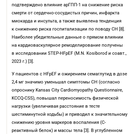
подтверждено влияние арГПП-1 на снижение риска
смерти от сердечно-сосудистых причин, инфаркта
миокарда и инсульта, а также выявлена тенденция
к снижению риска госпитализации по поводу СН [8].
Наиболее убедительные данные о прямом влиянии
на кардиоваскулярное ремоделирование получены
в исследовании STEP-HFpEF (M.N. Kosiborod и соавт.,
2023 г.) [3].
У пациентов с HFpEF и ожирением семаглутид в дозе
2,4 мг значимо уменьшал симптомы СН (согласно
опроснику Kansas City Cardiomyopathy Questionnaire,
KCCQ-CSS), повышал переносимость физической
нагрузки (увеличивая расстояние в тесте
шестиминутной ходьбы) и приводил к значительному
снижению уровня маркеров воспаления (С-
реактивный белок) и массы тела [3]. В углубленном