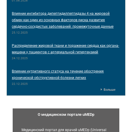
01.06.2026
Влияние ингибитора дипептидилпептидазы 4 на жировой
обмен как один из основных факторов риска развития
сердечно-сосудистых заболеваний: промежуточные данные
25.12.2025
Распределение жировой ткани и поражение сердца как органа-
мишени у пациентов с артериальной гипертензией
24.12.2025
Влияние нутритивного статуса на течение обострения
хронической обструктивной болезни легких
22.12.2025
Больше
О медицинском портале uMEDp
Медицинский портал для врачей uMEDp (Universal