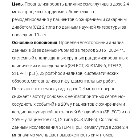
Цель
. Проанализировать влияние семаглутида в дозе 2,4
мг на процессы кардиометаболического
ремоделирования у пациентов с ожирением и сахарным
диабетом (СД) 2 типа по данным научной литературы за
последние 10 лет.
Основные положения
. Проведен всесторонний анализ
данных в базе данных PubMed за период 2016–2024 гг.,
системный анализ данных крупных рандомизированных
клинических исследований (SELECT, SUSTAIN-6, STEP 2,
STEP-HFpEF), их post-hoc анализов, систематических
обзоров, метаанализов и фундаментальных работ.
Показано, что cемаглутид в дозе 2,4 мг достоверно
снижает частоту основных неблагоприятных сердечно-
сосудистых событий на 20% у пациентов с ожирением и
кардиоваскулярной патологией без диабета (SELECT) и на
26% – у пациентов с СД 2 типа (SUSTAIN-6). Согласно
данным исследования STEP-HFpEF, семаглутид в дозе 2,4
мг значимо уменьшает выраженность симптомов,