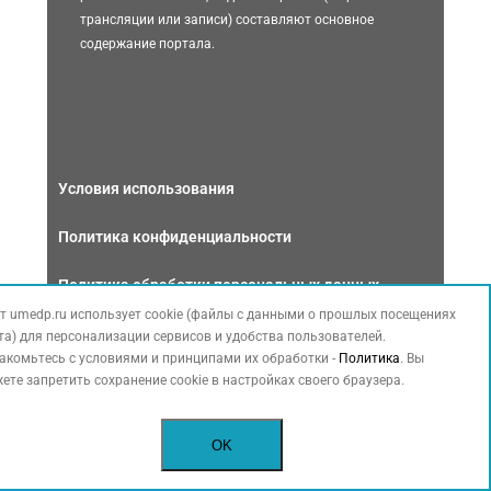
трансляции или записи) составляют основное
содержание портала.
Условия использования
Политика конфиденциальности
Политика обработки персональных данных
т umedp.ru использует cookie (файлы с данными о прошлых посещениях
Связаться с нами
та) для персонализации сервисов и удобства пользователей.
акомьтесь с условиями и принципами их обработки -
Политика
. Вы
ете запретить сохранение cookie в настройках своего браузера.
OK
Copyright © 2026 МЕДФОРУМ. Все права защищены. Данный сайт
также содержит материалы, принадлежащие третьей стороне,