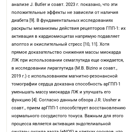
анализе J. Butler и соавт. 2023 г. показано, что эти
положительные эффекты не зависели от наличия
диабета [9]. В фундаментальных исследованиях
раскрыты механизмы действия рецепторов ГПП-1: их
активация в кардиомиоцитах напрямую подавляет
апоптоз и окислительный стресс [10, 11]. Хотя
прямое доказательство снижения массы миокарда
ЛЖ при использовании семаглутида еще ожидается,
в исследовании лираглутида (M.B. Bizino и соавт.,
2019 г.) с использованием магнитно-резонансной
томографии сердца доказана способность арГПП-1
уменьшать массу миокарда ЛЖ и улучшать его
функцию [4]. Согласно данным обзора J.R. Ussher и
соавт., прием арГПП-1 способствует восстановлению
нормального сосудистого тонуса. Важным для этого
процесса является активация эндотелиальной
синтазы оксида азота (eNOS) в клетках сосудов, что