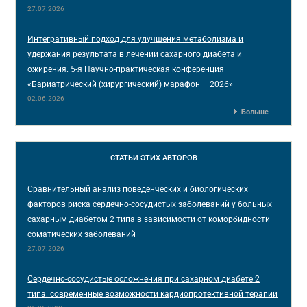
27.07.2026
Интегративный подход для улучшения метаболизма и
удержания результата в лечении сахарного диабета и
ожирения. 5-я Научно-практическая конференция
«Бариатрический (хирургический) марафон – 2026»
02.06.2026
Больше
СТАТЬИ
ЭТИХ АВТОРОВ
Сравнительный анализ поведенческих и биологических
факторов риска сердечно-сосудистых заболеваний у больных
сахарным диабетом 2 типа в зависимости от коморбидности
соматических заболеваний
27.07.2026
Сердечно-сосудистые осложнения при сахарном диабете 2
типа: современные возможности кардиопротективной терапии