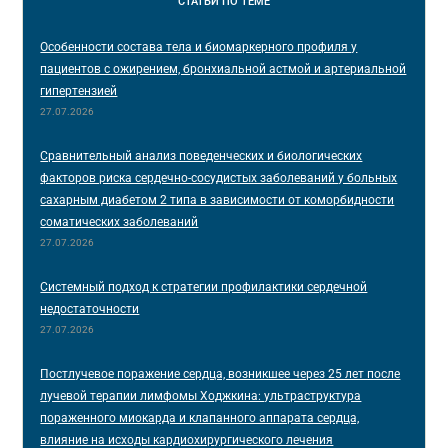
СТАТЬИ
ПО ТЕМЕ
Особенности состава тела и биомаркерного профиля у
пациентов с ожирением, бронхиальной астмой и артериальной
гипертензией
27.07.2026
Сравнительный анализ поведенческих и биологических
факторов риска сердечно-сосудистых заболеваний у больных
сахарным диабетом 2 типа в зависимости от коморбидности
соматических заболеваний
27.07.2026
Системный подход к стратегии профилактики сердечной
недостаточности
27.07.2026
Постлучевое поражение сердца, возникшее через 25 лет после
лучевой терапии лимфомы Ходжкина: ультраструктура
пораженного миокарда и клапанного аппарата сердца,
влияние на исходы кардиохирургического лечения