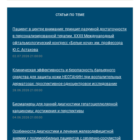
СТАТЬИ
ПО ТЕМЕ
Пациент в центре внимания: принцип разумной достаточности
в персонализированной терапии. XXXII Международный
офтальмологический конгресс «Белые ночи» им. профессора
Ю.С. Астахова
02.07.2026 21:00:00
Клиническая эффективность и безопасность барьерного
средства для защиты кожи НЕОТАНИН при воспалительных
дерматозах: проспективное одноцентровое исследование
28.06.2026 21:00:00
Биомаркеры для ранней диагностики гепатоцеллюлярной
карциномы: достижения и перспективы
04.06.2026 21:00:00
Особенности диагностики и лечения железодефицитной
анемии у полиморбидных пациентов с сердечно-сосудистой