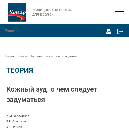
Медицинский портал
для врачей
Главная
Статьи
Кожный зуд: о чем следует задуматься
ТЕОРИЯ
Кожный зуд: о чем следует
задуматься
И.М. Корсунская
Е.В. Дворянкова
К.Т. Плиева