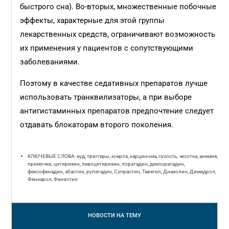
быстрого сна). Во-вторых, множественные побочные
эффекты, характерные для этой группы
лекарственных средств, ограничивают возможность
их применения у пациентов с сопутствующими
заболеваниями.
Поэтому в качестве седативных препаратов лучше
использовать транквилизаторы, а при выборе
антигистаминных препаратов предпочтение следует
отдавать блокаторам второго поколения.
КЛЮЧЕВЫЕ СЛОВА: зуд, триггеры, ксероз, карцинома, сухость, чесотка, анемия,
примочки, цетиризин, левоцетиризин, лоратадин, дезлоратадин,
фексофенадин, эбастин, рупатадин, Супрастин, Тавегил, Диазолин, Димедрол,
Фенкарол, Фенистил
НОВОСТИ
НА ТЕМУ