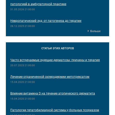
патологией в амбулаторной практике
31.05.2026 21:00:00
Невропатический зуд: от патогенеза до терапии
28.12.2025 21:00:00
Больше
СТАТЬИ
ЭТИХ АВТОРОВ
Часто встречаемые зудящие дерматозы: причины и терапия
20.07.2023 21:00:00
Лечение ограниченной склеродермии метотрексатом
15.04.2020 21:00:00
Влияние витамина D на течение атопического дерматита
15.04.2020 21:00:00
Патологии гепатобилиарной системы у больных псориазом