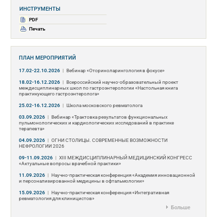
ИНСТРУМЕНТЫ
PDF
Печать
ПЛАН МЕРОПРИЯТИЙ
17.02-22.10.2026
|
Вебинар «Оториноларингология в фокусе»
18.02-16.12.2026
|
Всероссийский научно-образовательный проект
междисциплинарных школ по гастроэнтерологии «Настольная книга
практикующего гастроэнтеролога»
25.02-16.12.2026
|
Школа московского ревматолога
03.09.2026
|
Вебинар «Трактовка результатов функциональных
пульмонологических и кардиологических исследований в практике
терапевта»
04.09.2026
|
ОГНИ СТОЛИЦЫ. СОВРЕМЕННЫЕ ВОЗМОЖНОСТИ
НЕФРОЛОГИИ 2026
09-11.09.2026
|
ХIII МЕЖДИСЦИПЛИНАРНЫЙ МЕДИЦИНСКИЙ КОНГРЕСС
«Актуальные вопросы врачебной практики»
11.09.2026
|
Научно-практическая конференция «Академия инновационной
и персонализированной медицины в офтальмологии»
15.09.2026
|
Научно-практическая конференция «Интегративная
ревматология для клиницистов»
Больше