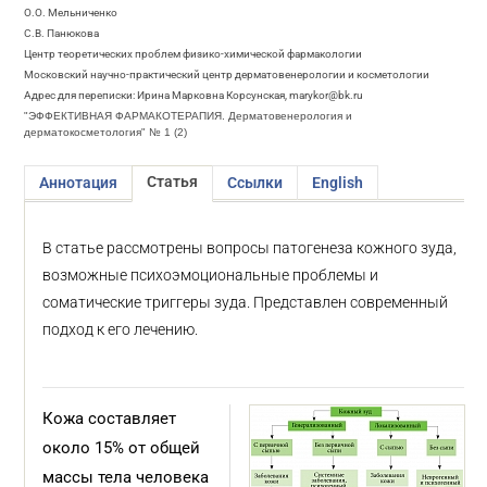
О.О. Мельниченко
С.В. Панюкова
Центр теоретических проблем физико-химической фармакологии
Московский научно-практический центр дерматовенерологии и косметологии
Адрес для переписки: Ирина Марковна Корсунская, marykor@bk.ru
"ЭФФЕКТИВНАЯ ФАРМАКОТЕРАПИЯ. Дерматовенерология и
дерматокосметология" № 1 (2)
Статья
Аннотация
Ссылки
English
В статье рассмотрены вопросы патогенеза кожного зуда,
возможные психоэмоциональные проблемы и
соматические триггеры зуда. Представлен современный
подход к его лечению.
Кожа составляет
около 15% от общей
массы тела человека