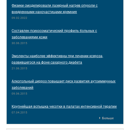
Физики смоделировали лазерный нагрев опухоли с
внедренными наночастицами кремния
09.02.2022
Составлен психосоматический профиль больных с
заболеваниями кожи
30.06.2015
Эмоленты наиболее эффективны при лечении ксероза,
развившегося на фоне сахарного диабета
21.06.2015
Алкогольный цирроз повышает риск развития аутоиммунных
заболеваний
09.06.2015
Крупнейшая вспышка чесотки в палатах интенсивной терапии
07.04.2015
Больше