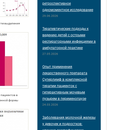
ретроспективное
одномоментное исследование
29.06.2026
итм выделения
Терапевтические подходы к
ведению детей с острыми
респираторными инфекциями в
амбулаторной практике
27.05.2026
Опыт применения
лекарственного препарата
Суперлимф в комплексной
терапии пациенток с
гиперактивным мочевым
я пациентов в
пузырем в перименопаузе
венной формы
24.03.2026
Заболевания молочной железы
у девочек и подростков: