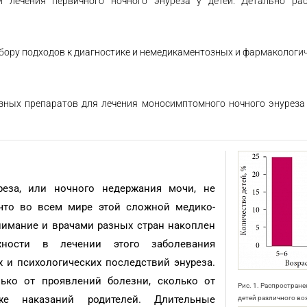
 лечения первичного ночного энуреза у детей. Детально ра
бору подходов к диагностике и немедикаментозных и фармакологи
зных препаратов для лечения моносимптомного ночного энуреза
еза, или ночного недержания мочи, не
 что во всем мире этой сложной медико-
нимание и врачами разных стран накоплен
жности в лечении этого заболевания
 и психологических последствий энуреза.
лько от проявлений болезни, сколько от
Рис. 1. Распростране
е наказаний родителей. Длительные
детей различного во