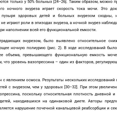
ся только у 50% больных [24–26]. Таким образом, можно п
го ночного энуреза играет скорость тока мочи. Это док
о пузыря здоровых детей и больных энурезом сходны, 
не играют роли в эпизодах энуреза, а ночной энурез наблюд
ри наполнении всей его функциональной емкости.
страдающих энурезом, было выявлено относительное сни
ющее ночную полиурию (рис. 2). В ходе исследований было
 ее объема, превышающего функциональную емкость моче
, что уровень вазопрессина – один из факторов, регулирую
н с явлением осмоса. Результаты нескольких исследований 
тей с энурезом, чем у здоровых [30–32]. При этом увеличе
опрессина, поскольку относительная плотность дневной и
детей, находившихся на одинаковой диете. Авторы предп
вляется нарушение почечной канальцевой реабсорбции и се