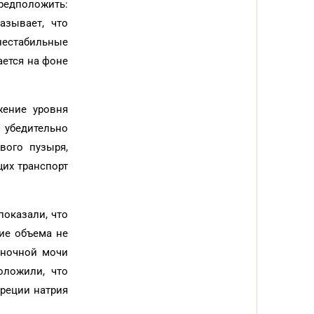
редположить:
азывает, что
нестабильные
ается на фоне
жение уровня
 убедительно
вого пузыря,
щих транспорт
показали, что
ние объема не
 ночной мочи
оложили, что
креции натрия