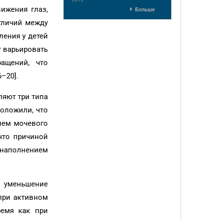
ижения глаз,
Больше
тличий между
ения у детей
т варьировать
ащений, что
6–20].
ляют три типа
положили, что
ием мочевого
что причиной
д наполнением
 уменьшение
при активном
ремя как при