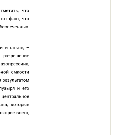
тметить, что
от факт, что
обеспеченных.
и и опыте, –
е разрешение
азопрессина,
ьной емкости
я результатом
пузыря и его
 центральное
сна, которые
скорее всего,