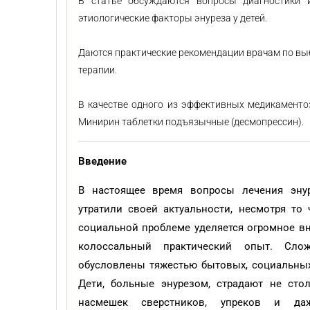
В статье обсуждаются вопросы диагностики и
этиологические факторы энуреза у детей.
Даются практические рекомендации врачам по вы
терапии.
В качестве одного из эффективных медикаменто
Минирин таблетки подъязычные (десмопрессин).
Введение
В настоящее время вопросы лечения энур
утратили своей актуальности, несмотря то
социальной проблеме уделяется огромное в
колоссальный практический опыт. Сло
обусловлены тяжестью бытовых, социальных
Дети, больные энурезом, страдают не сто
насмешек сверстников, упреков и даж