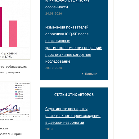
клинико-эхографические
особенности
24.03.2026
Изменения показателей
опросника ICIQ-SF после
влагалищных
урогинекологических операций:
проспективное когортное
исследование
нтов, соблюдавших
20.10.2025
мах препарата
Больше
СТАТЬИ
ЭТИХ АВТОРОВ
Седативные препараты
растительного происхождения
в детской неврологии
еская
2013
арата Минирин