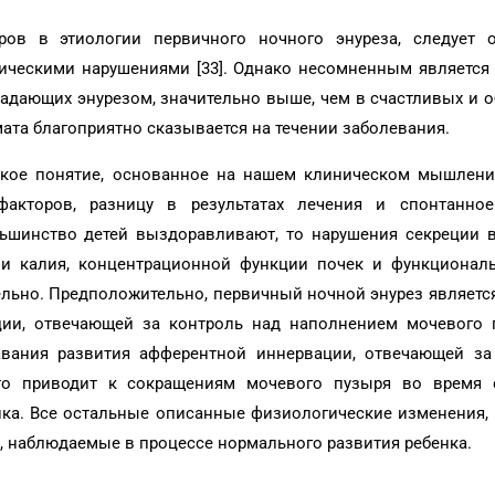
ров в этиологии первичного ночного энуреза, следует о
ческими нарушениями [33]. Однако несомненным является т
радающих энурезом, значительно выше, чем в счастливых и 
ата благоприятно сказывается на течении заболевания.
ское понятие, основанное на нашем клиническом мышлени
 факторов, разницу в результатах лечения и спонтанно
льшинство детей выздоравливают, то нарушения секреции в
 и калия, концентрационной функции почек и функционал
льно. Предположительно, первичный ночной энурез являетс
ции, отвечающей за контроль над наполнением мочевого 
авания развития афферентной иннервации, отвечающей за
Это приводит к сокращениям мочевого пузыря во время 
нка. Все остальные описанные физиологические изменения, 
 наблюдаемые в процессе нормального развития ребенка.