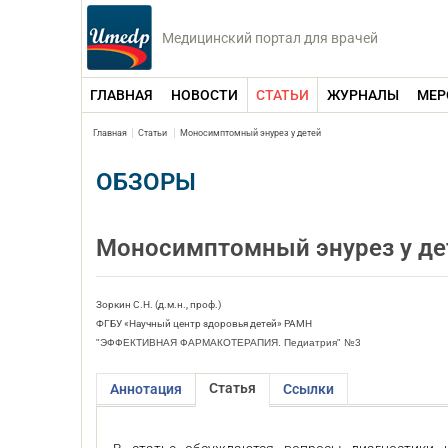
Медицинский портал для врачей
ГЛАВНАЯ
НОВОСТИ
СТАТЬИ
ЖУРНАЛЫ
МЕР
Главная
Статьи
Моносимптомный энурез у детей
ОБЗОРЫ
Моносимптомный энурез у де
Зоркин С.Н. (д.м.н., проф.)
ФГБУ «Научный центр здоровья детей» РАМН
"ЭФФЕКТИВНАЯ ФАРМАКОТЕРАПИЯ. Педиатрия" №3
Статья
Аннотация
Ссылки