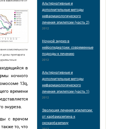
е в зависимости от
Альтернативные и
дополнительные методы
нефармакологического
лечения эпилепсии (часть 2)
2012
Ночной энурез в
нейропедиатрии: современные
ровня осмоляльности
подходы к лечению
от дозы препарата
2012
подъязычные
находящийся в
Альтернативные и
ормы ночного
дополнительные методы
ромосоме 13q,
нефармакологического
ящего времени
лечения эпилепсии (часть 1)
2012
едставляется
о энуреза.
Эволюция лечения эпилепсии:
от карбамазепина к
еды с врачом
окскарбазепину
также то, что
2012