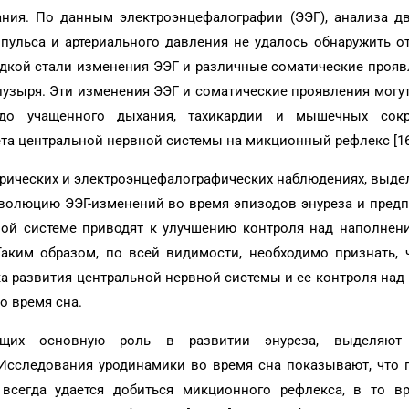
ния. По данным электроэнцефалографии (ЭЭГ), анализа дв
пульса и артериального давления не удалось обнаружить о
кой стали изменения ЭЭГ и различные соматические проявл
пузыря. Эти изменения ЭЭГ и соматические проявления могу
 до учащенного дыхания, тахикардии и мышечных сокр
ета центральной нервной системы на микционный рефлекс [1
рических и электроэнцефалографических наблюдениях, выде
эволюцию ЭЭГ-изменений во время эпизодов энуреза и пред
ной системе приводят к улучшению контроля над наполнен
аким образом, по всей видимости, необходимо признать, 
жка развития центральной нервной системы и ее контроля на
о время сна.
ающих основную роль в развитии энуреза, выделяют
Исследования уродинамики во время сна показывают, что 
всегда удается добиться микционного рефлекса, в то в