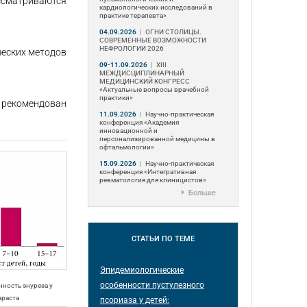
ссматриваются
кардиологических исследований в
практике терапевта»
04.09.2026
|
ОГНИ СТОЛИЦЫ.
СОВРЕМЕННЫЕ ВОЗМОЖНОСТИ
НЕФРОЛОГИИ 2026
ческих методов
09-11.09.2026
|
ХIII
МЕЖДИСЦИПЛИНАРНЫЙ
МЕДИЦИНСКИЙ КОНГРЕСС
«Актуальные вопросы врачебной
практики»
 рекомендован
11.09.2026
|
Научно-практическая
конференция «Академия
инновационной и
персонализированной медицины в
офтальмологии»
15.09.2026
|
Научно-практическая
конференция «Интегративная
ревматология для клиницистов»
Больше
СТАТЬИ
ПО ТЕМЕ
Эпидемиологические
особенности пустулезного
нность энуреза у
зраста
псориаза у детей: