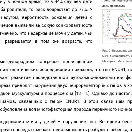
очу в ночное время, то в 44% случаев дети
таблетки подъязычны
дозы препарата
ба родителя, то риск возрастает до 77%. У
 недугом, вероятность рождения детей с
изнецов выявили высокую конкордантность
тмечено, что недержание мочи у детей, чьи
о, разрешается в том же возрасте, что
Рис. 6. Изменение у
мочи в зависимости 
еждународном конгрессе, посвященном
Минирин таблетки 
ании генетических исследований показали, что ген ENUR1, 
вает развитие наследственной аутосомно-доминантной ф
нуреза приводят нарушения двух нейрорецепторных генов в х
дкой мускулатуры и процессе сна [13–15]. Однако до насто
низмов, связанных с геном ENUR1. В этой связи нам пр
обусловлена вся многофакторная природа первичного ночног
недержания мочи у детей – нарушение сна. Во время бес
ервую очередь отмечают невозможность разбудить ребенка, а 