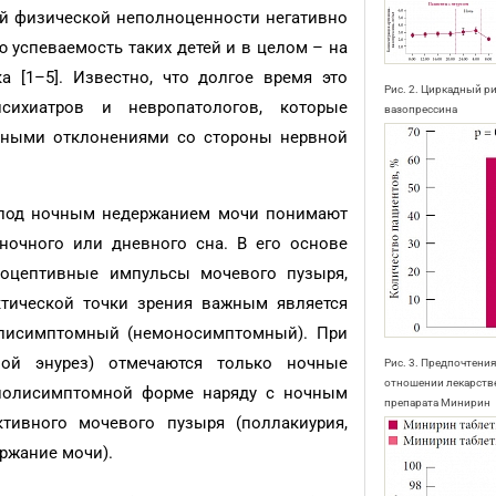
й физической неполноценности негативно
ю успеваемость таких детей и в целом – на
а [1–5]. Известно, что долгое время это
Рис. 2. Циркадный р
сихиатров и невропатологов, которые
вазопрессина
иными отклонениями со стороны нервной
 под ночным недержанием мочи понимают
ночного или дневного сна. В его основе
роцептивные импульсы мочевого пузыря,
ктической точки зрения важным является
лисимптомный (немоносимптомный). При
ой энурез) отмечаются только ночные
Рис. 3. Предпочтени
отношении лекарст
 полисимптомной форме наряду с ночным
препарата Минирин
тивного мочевого пузыря (поллакиурия,
ржание мочи).