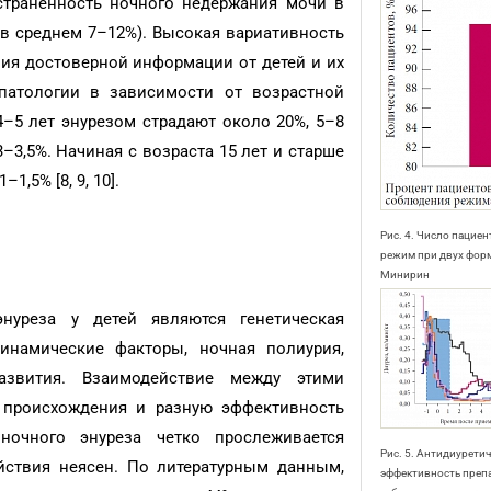
страненность ночного недержания мочи в
 (в среднем 7–12%). Высокая вариативность
ния достоверной информации от детей и их
 патологии в зависимости от возрастной
е 4–5 лет энурезом страдают около 20%, 5–8
3–3,5%. Начиная с возраста 15 лет и старше
,5% [8, 9, 10].
Рис. 4. Число пацие
режим при двух фор
Минирин
нуреза у детей являются генетическая
динамические факторы, ночная полиурия,
азвития. Взаимодействие между этими
ь происхождения и разную эффективность
ночного энуреза четко прослеживается
Рис. 5. Антидиуретич
ействия неясен. По литературным данным,
эффективность преп