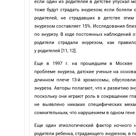
если один из родителей в детстве упускал м
тоже будут страдать энурезом; если болели о
родителей, не страдавших в детстве этим
энурезом составляет 15%. Исследования бл
по энурезу. В ходе постоянных наблюдений о
родители страдали энурезом, как правил
у родителей [11, 12].
Еще в 1997 г. на прошедшем в Москве м
проблеме энуреза, датские ученые на основ
длинном плече 13-й хромосомы, обусловли
энуреза. Авторы полагают, что к развитию э
поскольку они играют роль в сокращении гла
не выявлено никаких специфических меха
сомнительным, что нарушением в одном гене 
Еще один этиологический фактор ночного 
родители ребенка, страдающего энурезом, в п