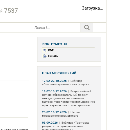
Загрузка...
7537
ей
ИНСТРУМЕНТЫ
PDF
Печать
ПЛАН МЕРОПРИЯТИЙ
17.02-22.10.2026
|
Вебинар
«Оториноларингология в фокусе»
18.02-16.12.2026
|
Всероссийский
научно-образовательный проект
междисциплинарных школ по
гастроэнтерологии «Настольная книга
практикующего гастроэнтеролога»
25.02-16.12.2026
|
Школа
московского ревматолога
03.09.2026
|
Вебинар «Трактовка
результатов функциональных
пульмонологических и