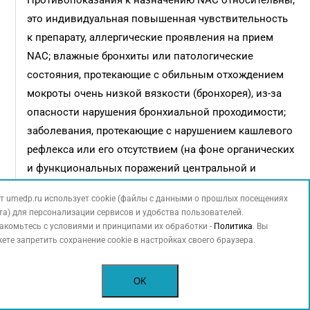
Противопоказания к назначению NАС относительны,
это индивидуальная повышенная чувствительность
к препарату, аллергические проявления на прием
NАС; влажные бронхиты или патологические
состояния, протекающие с обильным отхождением
мокроты очень низкой вязкости (бронхорея), из-за
опасности нарушения бронхиальной проходимости;
заболевания, протекающие с нарушением кашлевого
рефлекса или его отсутствием (на фоне органических
и функциональных поражений центральной и
периферической нервной системы, после черепно-
т umedp.ru использует cookie (файлы с данными о прошлых посещениях
мозговых травм, после оперативных вмешательств
та) для персонализации сервисов и удобства пользователей.
на центральной нервной системе и пр.); застойные
акомьтесь с условиями и принципами их обработки -
Политика
. Вы
ете запретить сохранение cookie в настройках своего браузера.
бронхиты у детей с врожденными пороками сердца
(до подбора адекватной сердечно-сосудистой
терапии); тяжелая язвенная болезнь желудка и
OK
двенадцатиперстной кишки в фазе обострения.