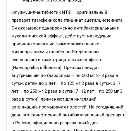
наружный слуховой проход.
Флуимуцил-антибиотик ИТ® – оригинальный
препарат тиамфеникола глицинат ацетилцистеината.
Он оказывает одновременно антибактериальный и
муколитический эффект, действует на ведущие
причинно значимые грамположительные
микроорганизмы (особенно Streptococcus
pneumoniae) и грамотрицательные инфекты
(Haemophilus influenzae). Препарат вводят
внутримышечно (взрослым – по 500 мг 2–3 раза в
сутки; детям до 3 лет – по 125 мг 2 раза в сутки; 3–7
лет – по 250 мг 2 раза в сутки; 7–12 лет – по 250 мг 3
раза в сутки), применяют для ингаляций,
аппликаций, промывания полостей. На сегодняшний
день это единственный антибактериальный препарат
в России, официально разрешенный для
внутриполостного введения. При необходимости