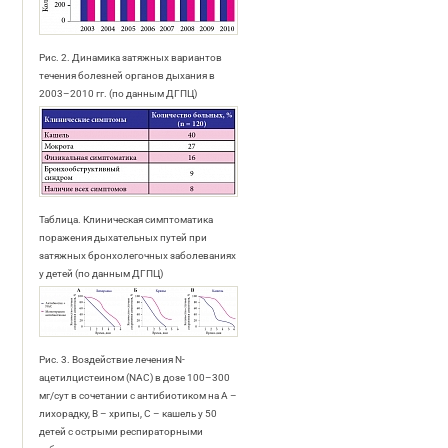
Рис. 2. Динамика затяжных вариантов
течения болезней органов дыхания в
2003–2010 гг. (по данным ДГПЦ)
Таблица. Клиническая симптоматика
поражения дыхательных путей при
затяжных бронхолегочных заболеваниях
у детей (по данным ДГПЦ)
Рис. 3. Воздействие лечения N-
ацетилцистеином (NAC) в дозе 100–300
мг/сут в сочетании с антибиотиком на А –
лихорадку, B – хрипы, C – кашель у 50
детей с острыми респираторными