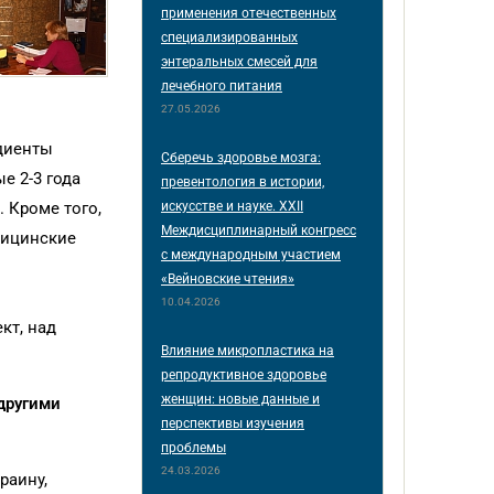
применения отечественных
специализированных
энтеральных смесей для
лечебного питания
27.05.2026
едиенты
Сберечь здоровье мозга:
е 2-3 года
превентология в истории,
искусстве и науке. XXII
 Кроме того,
Междисциплинарный конгресс
дицинские
с международным участием
«Вейновские чтения»
10.04.2026
кт, над
Влияние микропластика на
репродуктивное здоровье
женщин: новые данные и
 другими
перспективы изучения
проблемы
24.03.2026
раину,