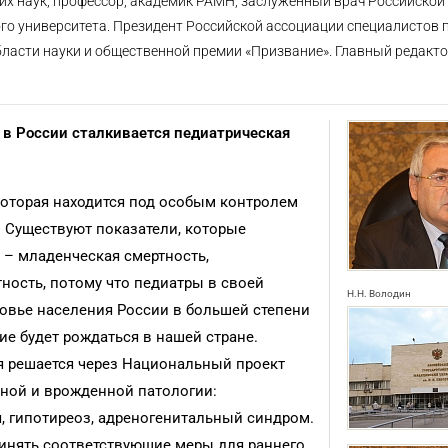
х наук, профессор, академик РАМН, заслуженный врач Российской
го университета. Президент Российской ассоциации специалистов
ласти науки и общественной премии «Призвание». Главный редакт
 в России сталкивается педиатрическая
 которая находится под особым контролем
я. Существуют показатели, которые
 – младенческая смертность,
ность, потому что педиатры в своей
Н.Н. Володин
ровье населения России в большей степени
ие будет рождаться в нашей стране.
ая решается через Национальный проект
нной и врожденной патологии:
, гипотиреоз, адреногенитальный синдром.
инять соответствующие меры для раннего