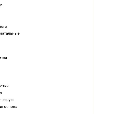
в.
ного
инатальные
ится
ботки
но
ическую
ая основа