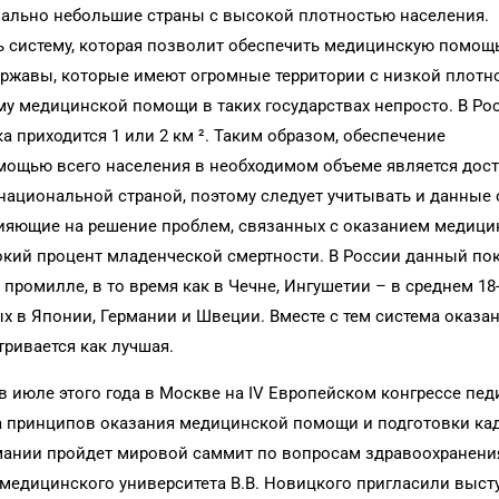
риально небольшие страны с высокой плотностью населения.
ть систему, которая позволит обеспечить медицинскую помощ
державы, которые имеют огромные территории с низкой плотн
му медицинской помощи в таких государствах непросто. В Ро
а приходится 1 или 2 км ². Таким образом, обеспечение
щью всего населения в необходимом объеме является дос
национальной страной, поэтому следует учитывать и данные 
лияющие на решение проблем, связанных с оказанием медици
кий процент младенческой смертности. В России данный по
9 промилле, в то время как в Чечне, Ингушетии – в среднем 18-
ых в Японии, Германии и Швеции. Вместе с тем система оказа
ривается как лучшая.
 июле этого года в Москве на IV Европейском конгрессе пед
а принципов оказания медицинской помощи и подготовки ка
рмании пройдет мировой саммит по вопросам здравоохранени
 медицинского университета В.В. Новицкого пригласили выст