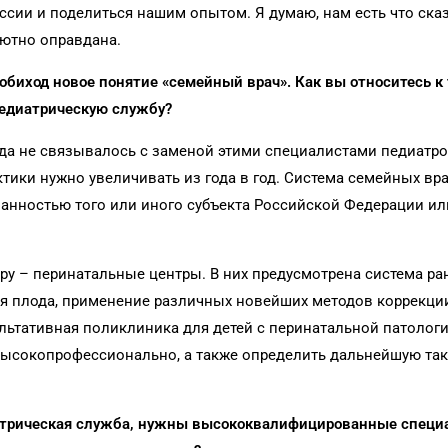
сии и поделиться нашим опытом. Я думаю, нам есть что сказ
лютно оправдана.
 обиход новое понятие «семейный врач». Как вы относитесь к
педиатрическую службу?
да не связывалось с заменой этими специалистами педиатро
ктики нужно увеличивать из года в год. Система семейных вр
ванностью того или иного субъекта Российской Федерации ил
уру – перинатальные центры. В них предусмотрена система ра
ия плода, применение различных новейших методов коррекции
ультативная поликлиника для детей с перинатальной патологи
ысокопрофессионально, а также определить дальнейшую так
трическая служба, нужны высококвалифицированные специ