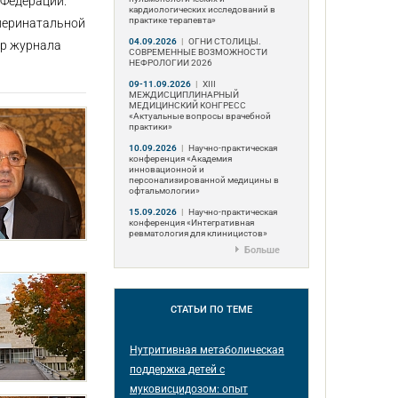
 Федерации.
кардиологических исследований в
практике терапевта»
 перинатальной
04.09.2026
|
ОГНИ СТОЛИЦЫ.
ор журнала
СОВРЕМЕННЫЕ ВОЗМОЖНОСТИ
НЕФРОЛОГИИ 2026
09-11.09.2026
|
ХIII
МЕЖДИСЦИПЛИНАРНЫЙ
МЕДИЦИНСКИЙ КОНГРЕСС
«Актуальные вопросы врачебной
практики»
10.09.2026
|
Научно-практическая
конференция «Академия
инновационной и
персонализированной медицины в
офтальмологии»
15.09.2026
|
Научно-практическая
конференция «Интегративная
ревматология для клиницистов»
Больше
СТАТЬИ
ПО ТЕМЕ
Нутритивная метаболическая
поддержка детей с
муковисцидозом: опыт