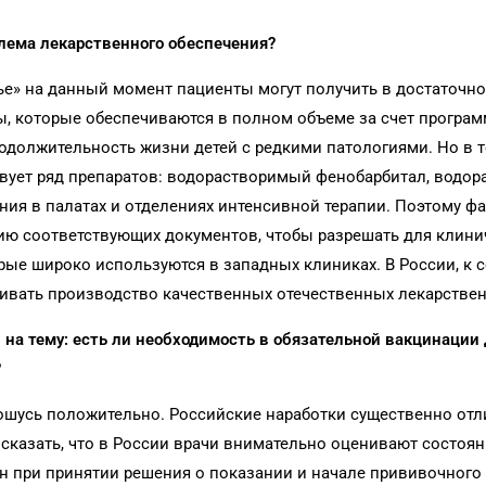
лема лекарственного обеспечения?
ье» на данный момент пациенты могут получить в достаточн
, которые обеспечиваются в полном объеме за счет програм
одолжительность жизни детей с редкими патологиями. Но в т
твует ряд препаратов: водорастворимый фенобарбитал, водо
ия в палатах и отделениях интенсивной терапии. Поэтому ф
ию соответствующих документов, чтобы разрешать для клини
рые широко используются в западных клиниках. В России, к 
ивать производство качественных отечественных лекарствен
 на тему: есть ли необходимость в обязательной вакцинации 
?
шусь положительно. Российские наработки существенно от
сказать, что в России врачи внимательно оценивают состоян
 при принятии решения о показании и начале прививочного 