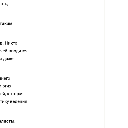
ать,
 таким
в. Никто
ачей вводится
и даже
ннего
 этих
ей, которая
тику ведения
алисты.