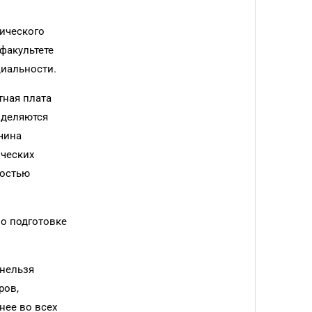
тического
факультете
циальности.
тная плата
ыделяются
чина
ических
ностью
по подготовке
 нельзя
ров,
нее во всех