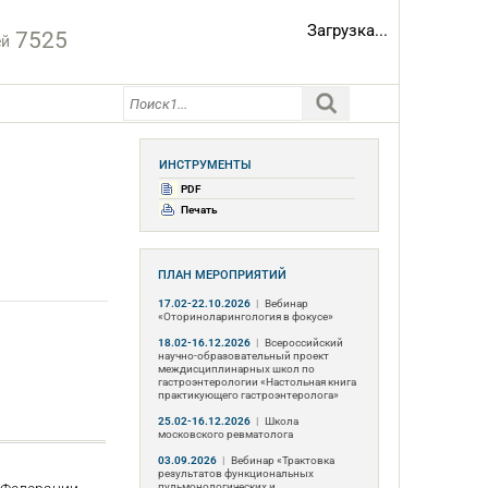
Загрузка...
7525
ей
ИНСТРУМЕНТЫ
PDF
Печать
ПЛАН МЕРОПРИЯТИЙ
17.02-22.10.2026
|
Вебинар
«Оториноларингология в фокусе»
18.02-16.12.2026
|
Всероссийский
научно-образовательный проект
междисциплинарных школ по
гастроэнтерологии «Настольная книга
практикующего гастроэнтеролога»
25.02-16.12.2026
|
Школа
московского ревматолога
03.09.2026
|
Вебинар «Трактовка
результатов функциональных
пульмонологических и