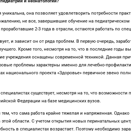
 педиатрии и неонатологии?
 уникальна, она позволяет удовлетворить потребности прак
сожалению, не все, завершившие обучение на педиатрическом 
роработавшие 2-3 года в отрасли, остаются работать по спе
ет, и зависит он от ряда проблем. В первую очередь, зарабо
лучшего. Кроме того, несмотря на то, что в последние годы в
ские учреждения оснащены современной техникой. Данная при
адровые проблемы характерны именно для лечебно-профилакт
амках национального проекта «Здоровье» первичное звено пол
х специалистах существует, несмотря на то, что возможности 
сийской Федерации на базе медицинских вузов.
тем, что сама работа крайне тяжелая и напряженная. Однако
в этой области. С учетом открытия новых перинатальных цент
бность в специалистах возрастает. Поэтому необходимо зара