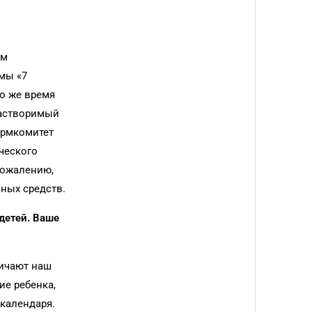
ом
мы «7
о же время
растворимый
армкомитет
ческого
сожалению,
ных средств.
детей. Ваше
личают наш
ие ребенка,
календаря.