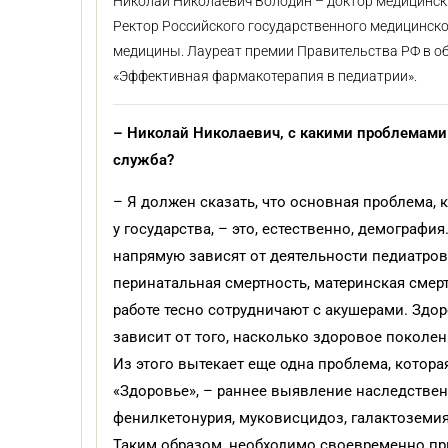
Николай Николаевич Володин – доктор медицински
Ректор Российского государственного медицинско
медицины. Лауреат премии Правительства РФ в об
«Эффективная фармакотерапия в педиатрии».
– Николай Николаевич, с какими проблемами
служба?
– Я должен сказать, что основная проблема,
у государства, – это, естественно, демографи
напрямую зависят от деятельности педиатров
перинатальная смертность, материнская смерт
работе тесно сотрудничают с акушерами. Здо
зависит от того, насколько здоровое поколен
Из этого вытекает еще одна проблема, котор
«Здоровье», – раннее выявление наследстве
фенилкетонурия, муковисцидоз, галактоземия
Таким образом, необходимо своевременно пр