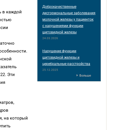
Доброкачественные
ь в каждой
дисгормональные заболевания
остью
молочной железы у пациенток
с нарушениями функции
ссии
щитовидной железы
24.03.2026
таточно
особенности.
Нарушение функции
щитовидной железы и
нской
церебральные расстройства
казатель
25.12.2025
22. Эти
Больше
ния
иатров,
дров
я, на который
упить