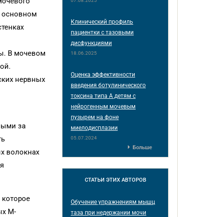
мочевого
07.08.2025
в основном
Клинический профиль
стенках
пациентки с тазовыми
дисфункциями
ы. В мочевом
18.06.2025
ой.
Оценка эффективности
ских нервных
введения ботулинического
токсина типа А детям с
нейрогенным мочевым
пузырем на фоне
ными за
миелодисплазии
ть
05.07.2024
Больше
ых волокнах
уя
СТАТЬИ
ЭТИХ АВТОРОВ
 которое
Обучение упражнениям мышц
ых М-
таза при недержании мочи