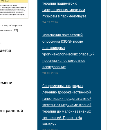
терапии пациенток с
гиперактивным мочевым
пузырем в перименопаузе
24.03.2026
сть мирабегрона
человека [27]
Изменения показателей
опросника ICIQ-SF после
х
влагалищных
ается
урогинекологических операций:
проспективное когортное
исследование
20.10.2025
ремени
Современные подходы к
лечению доброкачественной
гиперплазии предстательной
железы: от медикаментозной
центральной
терапии до малоинвазивных
технологий. Проект «На
камеру»