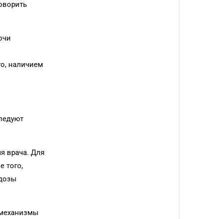
говорить
очи
о, наличием
ледуют
я врача. Для
е того,
 дозы
 механизмы