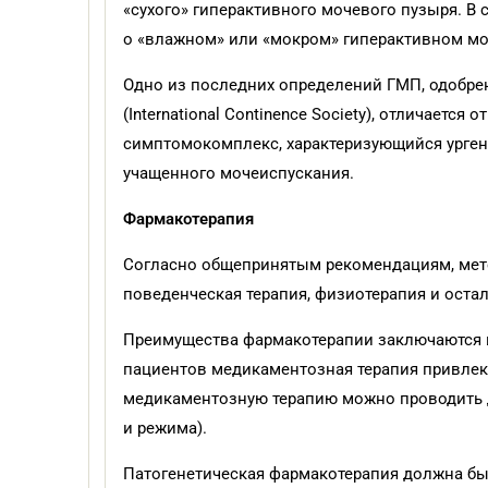
«сухого» гиперактивного мочевого пузыря. В
о «влажном» или «мокром» гиперактивном моч
Одно из последних определений ГМП, одобр
(International Continence Society), отличаетс
симптомокомплекс, характеризующийся урген
учащенного мочеиспускания.
Фармакотерапия
Согласно общепринятым рекомендациям, мето
поведенческая терапия, физиотерапия и оста
Преимущества фармакотерапии заключаются в 
пациентов медикаментозная терапия привлекат
медикаментозную терапию можно проводить 
и режима).
Патогенетическая фармакотерапия должна б