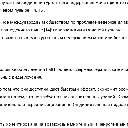
 случае присоединения ургентного недержания мочи принято 
евом пузыре [14, 15].
енное Международным обществом по проблеме недержания м
я от приведенного выше [14]: гиперактивный мочевой пузырь –
тными позывами с ургентным недержанием мочи или без нег
дом выбора лечения ГМП является фармакотерапия, затем с
льные виды лечения.
том, что она доступна, дает быстрый эффект, экономит врем
ельна тем, что не требует от них значительных усилий. Кром
длительно и персонифицированно (индивидуальный подбор
ыть ориентирована на возможные миогенный и нейрогенный