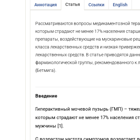
Статья
Аннотация
Ссылки
English
Рассматриваются вопросы медикаментозной терап
которым страдают не менее 17% населения старше
препараты, воздействующие на мускариновые ре
класса лекарственных средств и низкая приверж
лекарственных средств. В статье приводятся дан
фармакологической группы, рекомендованного к 
(Бетмига).
Введение
Гиперактивный мочевой пузырь (ГМП) – тяже
которым страдают не менее 17% населения ст
мужчины [1].
С возрастом частота симптомов возрастает до 