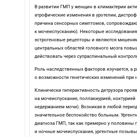
В развитии ГМП у женщин в климактерии акти
атрофические изменения в уротелии, дистрофи
причина сенсорных симптомов, сопровождающ
к мочеиспусканию). Некоторые исследования
эстрогеновые рецепторы и являются мишеням
центральных областей головного мозга повыш
действовать через супраспинальный контрол
Роль наследственных факторов изучается, а 
о возможности генетических изменений при н
Клинически гиперактивность детрузора проя
на мочеиспускание, поллакиурией, ноктурие
недержанием мочи). Возникая в любой перио
значительное беспокойство больным. Ургент
диагноза ГМП, так как примерно у половины
и ночные мочеиспускания, ургентные позывы