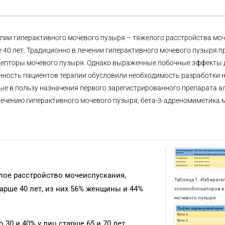
ии гиперактивного мочевого пузыря – тяжелого расстройства моч
 40 лет. Традиционно в лечении гиперактивного мочевого пузыря 
цепторы мочевого пузыря. Однако выраженные побочные эффекты 
енность пациентов терапии обусловили необходимость разработки 
ные в пользу назначения первого зарегистрированного препарата 
лечению гиперактивного мочевого пузыря, бета-3-адреномиметика 
лое расстройство мочеиспускания,
Таблица 1. Избирате
арше 40 лет, из них 56% женщины и 44%
холиноблокаторов в
мочевого пузыря
30 и 40% у лиц старше 65 и 70 лет