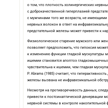
о том, что плотность холинергических нервн
с доброкачественной гиперплазией предстат
с мужчинами того же возраста, не имеющими 
нервных волокон в ответ на инфравезикальн
предстательной железы может привести к н
Физиологическое старение мужского или жен
позволяет предположить, что гипоксия може
к изменению функции гладкой мускулатуры м
ишемии становится апоптоз гладкомышечных 
чувствительна к ишемии, чем гладкая мускул
P. Abrams (1985) считает, что гиперактивнос
железы вызвана не инфравезикальной обстру
Несмотря на противоречивость данных, следуе
привести к постсинаптической денервации мо
нервной системы в контроле накопительной 