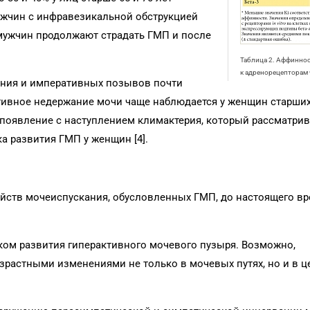
ужчин с инфравезикальной обструкцией
 мужчин продолжают страдать ГМП и после
Таблица 2. Аффинно
к адренорецепторам 
ания и императивных позывов почти
тивное недержание мочи чаще наблюдается у женщин старши
появление с наступлением климактерия, который рассматрив
а развития ГМП у женщин [4].
ойств мочеиспускания, обусловленных ГМП, до настоящего в
ком развития гиперактивного мочевого пузыря. Возможно,
зрастными изменениями не только в мочевых путях, но и в 