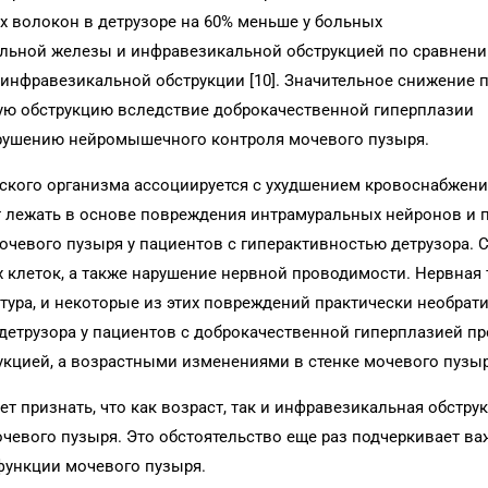
ых волокон в детрузоре на 60% меньше у больных
ельной железы и инфравезикальной обструкцией по сравнен
инфравезикальной обструкции [10]. Значительное снижение 
ую обструкцию вследствие доброкачественной гиперплазии
арушению нейромышечного контроля мочевого пузыря.
ского организма ассоциируется с ухудшением кровоснабжени
т лежать в основе повреждения интрамуральных нейронов и 
очевого пузыря у пациентов с гиперактивностью детрузора. 
клеток, а также нарушение нервной проводимости. Нервная 
атура, и некоторые из этих повреждений практически необрат
ть детрузора у пациентов с доброкачественной гиперплазией п
кцией, а возрастными изменениями в стенке мочевого пузыр
т признать, что как возраст, так и инфравезикальная обстру
чевого пузыря. Это обстоятельство еще раз подчеркивает в
функции мочевого пузыря.