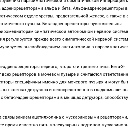
нарушению парасимпатической и симпатической иннервации 
а адренорецепторами альфа и бета. Альфа-адренорецепторы 
тическом отделе уретры, предстательной железе, а также в 
го мочевого пузыря. Бета-адренорецепторы чувствительны
нейромедиаторам симпатической автономной нервной систем
я регулируется прежде всего симпатической нервной систем
имулируется высвобождением ацетилхолина в парасимпатиче
-адренорецепторы первого, второго и третьего типа. Бета-3-
 всех рецепторов в мочевом пузыре и считаются ответствен
ецепторы специфичны именно для мочевого пузыря и могут бы
ьных клетках детрузора и непосредственно в гладкомышечн
с бета-3-адренорецепторами в мышцах детрузора, способств
а связыванием ацетилхолина с мускариновыми рецепторами,
щее время известно пять молекулярных подтипов мускаринов