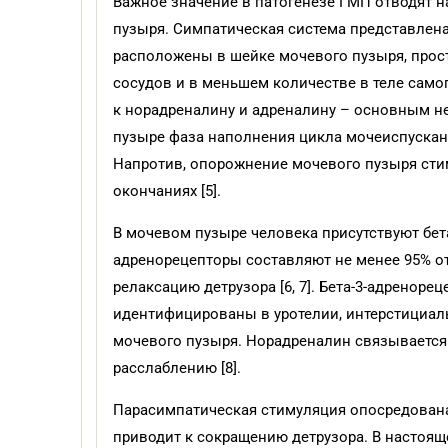
Важное значение в патогенезе ГМП отводят 
пузыря. Симпатическая система представлен
расположены в шейке мочевого пузыря, проста
сосудов и в меньшем количестве в теле само
к норадреналину и адреналину – основным 
пузыре фаза наполнения цикла мочеиспускани
Напротив, опорожнение мочевого пузыря ст
окончаниях [5].
В мочевом пузыре человека присутствуют бета
адренорецепторы составляют не менее 95% от
релаксацию детрузора [6, 7]. Бета-3-адренор
идентифицированы в уротелии, интерстициал
мочевого пузыря. Норадреналин связывается 
расслаблению [8].
Парасимпатическая стимуляция опосредован
приводит к сокращению детрузора. В настоя