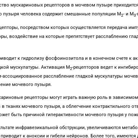
ество мускариновых рецепторов в мочевом пузыре приходитс
вого пузыря человека содержит смешанные популяции М
- и М
-
2
3
цепторы, посредством которых осуществляется передача имп
оры, воздействие на которые препятствует расслаблению гла
иводит к гидролизу фосфоинозитола и в конечном счете к а
дкой мускулатуры. Активация М
-рецепторов ведет к ингиби
2
-ассоциированное расслабление гладкой мускулатуры мочев
ение мочевого пузыря.
кариновые рецепторы могут играть важную роль в зависимом
в тканях мочевого пузыря, а облегчение контрактильного отв
может быть причиной гиперактивности мочевого пузыря у по
ультате инфравезикальной обструкции, увеличиваются метаб
 приводит к аноксии и гибели нейронов. Более того, имеются