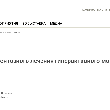
количество стат
ОПРИЯТИЯ
3D ВЫСТАВКА
МЕДИА
го мочевого пузыря
нтозного лечения гиперактивного мо
. Сеченова
bler.ru