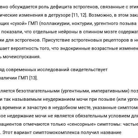
вно обсуждается роль дефицита эстрогенов, связанные с эти
ческие изменения в детрузоре [11, 12]. Возможно, в этом за
их «сухой» ГМП (поллакиурии, ноктурии, ургентного позыва
 показали, что отдельные нейроны в спинном мозге содержа
и для эстрогенов. Присутствие эстрогеновых рецепторов в н
ает вероятность того, что эндокринные возрастные изменен
ь мочеиспускания.
ряд современных исследований свидетельствует
аличии ГМП [13].
вляется безотлагательными (ургентными, императивными) п
й и так называемым неудержанием мочи при позыве (или ург
д времени и зачастую в неудобном месте, указанные симпто
ное недержание мочи не является обязательным условием дл
 пациентов отмечаются только «сенсорные» симптомы: часты
. Этот вариант симптомокомплекса получил название