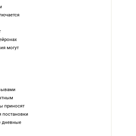
м
ключается
т
ейронах
ия могут
озывами
ентным
мы приносят
я постановки
е дневные