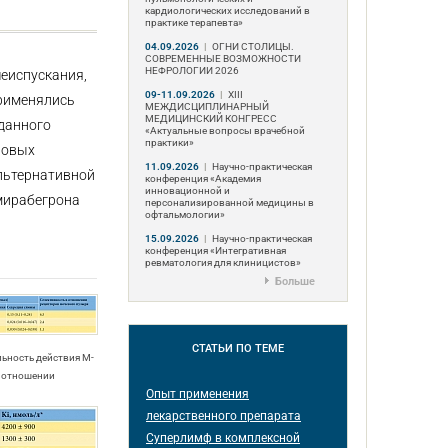
кардиологических исследований в
практике терапевта»
04.09.2026
|
ОГНИ СТОЛИЦЫ.
СОВРЕМЕННЫЕ ВОЗМОЖНОСТИ
НЕФРОЛОГИИ 2026
еиспускания,
09-11.09.2026
|
ХIII
применялись
МЕЖДИСЦИПЛИНАРНЫЙ
МЕДИЦИНСКИЙ КОНГРЕСС
данного
«Актуальные вопросы врачебной
практики»
новых
11.09.2026
|
Научно-практическая
альтернативной
конференция «Академия
инновационной и
мирабегрона
персонализированной медицины в
офтальмологии»
15.09.2026
|
Научно-практическая
конференция «Интегративная
ревматология для клиницистов»
Больше
СТАТЬИ
ПО ТЕМЕ
льность действия М-
 отношении
Опыт применения
лекарственного препарата
Суперлимф в комплексной