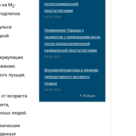
после радикальной
я на М
-
2
простатэктомии
под­типов.
05.07.2024
ульса
Применение Товиаза у
дкой
пациентов с недержанием мочи
после лапароскопической
радикальной простатэктомии
ккумуляции
09.03.2021
рованию
М-холиноблокаторы в лечении
ого пузыря.
гиперактивного мочевого
пузыря
09.04.2010
 от возраста
Больше
ета,
жилых людей.
олические
 данные