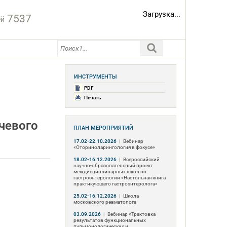
Загрузка...
7537
ей
ИНСТРУМЕНТЫ
PDF
Печать
чевого
ПЛАН МЕРОПРИЯТИЙ
17.02-22.10.2026
|
Вебинар
«Оториноларингология в фокусе»
18.02-16.12.2026
|
Всероссийский
научно-образовательный проект
междисциплинарных школ по
гастроэнтерологии «Настольная книга
практикующего гастроэнтеролога»
25.02-16.12.2026
|
Школа
московского ревматолога
03.09.2026
|
Вебинар «Трактовка
результатов функциональных
пульмонологических и