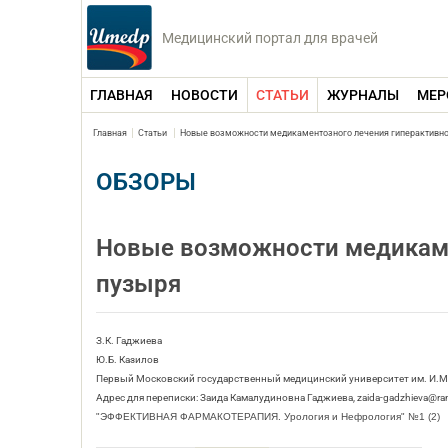
Медицинский портал для врачей
ГЛАВНАЯ
НОВОСТИ
СТАТЬИ
ЖУРНАЛЫ
МЕР
Главная
Статьи
Новые возможности медикаментозного лечения гиперактивно
ОБЗОРЫ
Новые возможности медикаме
пузыря
З.К. Гаджиева
Ю.Б. Казилов
Первый Московский государственный медицинский университет им. И.М
Адрес для переписки: Заида Камалудиновна Гаджиева, zaida-gadzhieva@ram
"ЭФФЕКТИВНАЯ ФАРМАКОТЕРАПИЯ. Урология и Нефрология" №1 (2)