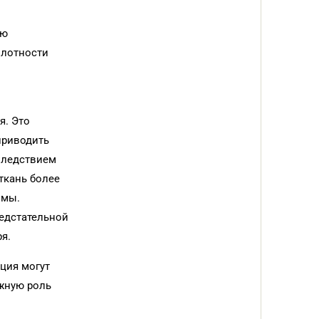
ию
плотности
я. Это
приводить
Следствием
ткань более
имы.
редстательной
я.
кция могут
ажную роль