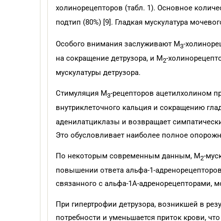
холинорецепторов (табл. 1). Основное колич
подтип (80%) [9]. Гладкая мускулатура моче
Особого внимания заслуживают М
-холиноре
3
на сокращение детрузора, и М
-холинорецепт
2
мускулатуры детрузора.
Стимуляция М
-рецепторов ацетилхолином пр
3
внутриклеточного кальция и сокращению гла
аденилатциклазы и возвращает симпатически
Это обусловливает наиболее полное опорожн
По некоторым современным данным, М
-мус
2
повышении ответа альфа-1-адренорецепторов 
связанного с альфа-1А-адренорецепторами, 
При гипертрофии детрузора, возникшей в рез
потребности и уменьшается приток крови, что