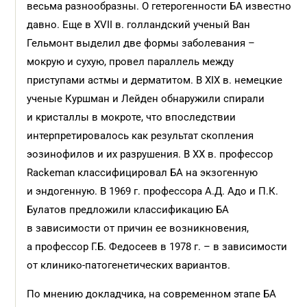
весьма разнообразны. О гетерогенности БА известно
давно. Еще в XVII в. голландский ученый Ван
Гельмонт выделил две формы заболевания –
мокрую и сухую, провел параллель между
приступами астмы и дерматитом. В XIX в. немецкие
ученые Куршман и Лейден обнаружили спирали
и кристаллы в мокроте, что впоследствии
интерпретировалось как результат скопления
эозинофилов и их разрушения. В XX в. профессор
Rackeman классифицировал БА на экзогенную
и эндогенную. В 1969 г. профессора А.Д. Адо и П.К.
Булатов предложили классификацию БА
в зависимости от причин ее возникновения,
а профессор Г.Б. Федосеев в 1978 г. – в зависимости
от клинико-патогенетических вариантов.
По мнению докладчика, на современном этапе БА