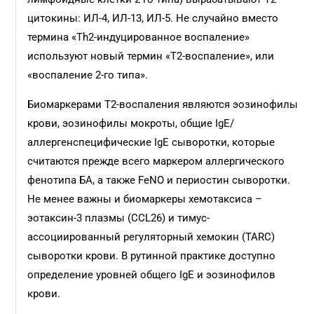
цитокины: ИЛ-4, ИЛ-13, ИЛ-5. Не случайно вместо
термина «Th2-индуцированное воспаление»
используют новый термин «Т2-воспаление», или
«воспаление 2-го типа».
Биомаркерами Т2-воспаления являются эозинофилы
крови, эозинофилы мокроты, общие IgE/
аллергенспецифические IgЕ сыворотки, которые
считаются прежде всего маркером аллергического
фенотипа БА, а также FeNO и периостин сыворотки.
Не менее важны и биомаркеры хемотаксиса –
эотаксин-3 плазмы (CCL26) и тимус-
ассоциированный регуляторный хемокин (TARC)
сыворотки крови. В рутинной практике доступно
определение уровней общего IgE и эозинофилов
крови.