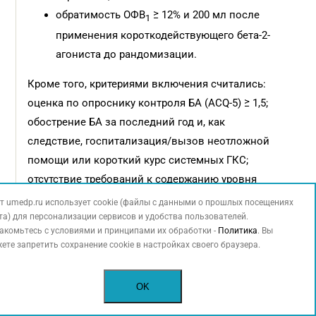
обратимость ОФВ
≥ 12% и 200 мл после
1
применения короткодействующего бета-2-
агониста до рандомизации.
Кроме того, критериями включения считались:
оценка по опроснику контроля БА (ACQ-5) ≥ 1,5;
обострение БА за последний год и, как
следствие, госпитализация/вызов неотложной
помощи или короткий курс системных ГКС;
отсутствие требований к содержанию уровня
эозинофилов крови или каких-либо других
т umedp.ru использует cookie (файлы с данными о прошлых посещениях
биомаркеров 2-го типа воспаления.
та) для персонализации сервисов и удобства пользователей.
акомьтесь с условиями и принципами их обработки -
Политика
. Вы
ете запретить сохранение cookie в настройках своего браузера.
Критерии невключения:
масса тела < 30 кг;
OK
тяжелые обострения в течение месяца до
скрининга;