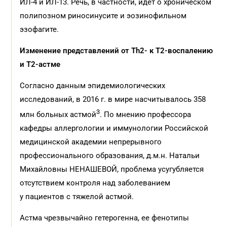
ИЛ-4 и ИЛ-13. Речь, в частности, идет о хроническом
полипозном риносинусите и эозинофильном
эзофагите.
Изменение представлений от Тh2- к Т2-воспалению
и Т2-астме
Согласно данным эпидемиологических
исследований, в 2016 г. в мире насчитывалось 358
3
млн больных астмой
. По мнению профессора
кафедры аллергологии и иммунологии Российской
медицинской академии непрерывного
профессионального образования, д.м.н. Натальи
Михайловны НЕНАШЕВОЙ, проблема усугубляется
отсутствием контроля над заболеванием
у пациентов с тяжелой астмой.
Астма чрезвычайно гетерогенна, ее фенотипы