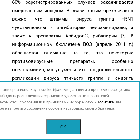
60% зарегистрированных случаев заканчивается
смертельным исходом. В связи с этим чрезвычайно
важно, что штаммы вируса гриппа H5N1
чувствительны к ингибиторам нейраминидазы, а
также к препаратам Арбидол®, рибавирин [7]. В
информационном бюллетене ВОЗ (апрель 2011 г.)
обращается внимание на то, что некоторые
противовирусные препараты, особенно
осельтамивир, могут уменьшить продолжительность
репликации вируса птичьего гриппа и снизить
летальность. Предусматривается возможность
т umedp.ru использует cookie (файлы с данными о прошлых посещениях
увеличения рекомендуемой суточной дозы и
та) для персонализации сервисов и удобства пользователей.
акомьтесь с условиями и принципами их обработки -
Политика
. Вы
продолжительности лечения в случае тяжелого
ете запретить сохранение cookie в настройках своего браузера.
течения болезни. Таким образом, осельтамивир
(Тамифлю®) является препаратом выбора для
OK
лечения гриппа, как пандемического, так и
сезонного, у взрослых и детей, особенно у больных с