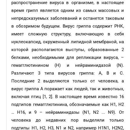
распространение вируса в организме, в настоящее
время грипп является одним из самых массовых и
непредсказуемых заболеваний и останется таковым
в обозримом будущем. Вирус гриппа содержит РНК,
имеет сложную структуру, включающую в себя
нуклеокапсид, окруженный липидной мембраной, на
которой располагаются выступы, образованные 2
белками, необходимыми для репликации вируса, –
гемагглютинином (Н) и нейраминидазой (N).
Различают 3 типа вирусов гриппа: А, В и С.
Последние 2 выделяются только от человека, а
вирус гриппа А поражает как людей, так и животных,
включая птиц [1, 2]. В настоящее время известно 16
подтипов гемагглютинина, обозначаемые как H1, H2
… H16, и 9 – нейраминидазы (N1, N2 ... N9). От
человека до недавних пор выделяли только
подтипы H1, H2, H3, N1 и N2, например H1N1, H2N2,