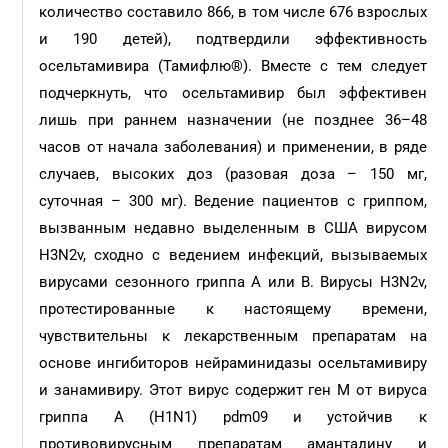
количество составило 866, в том числе 676 взрослых
и 190 детей), подтвердили эффективность
осельтамивира (Тамифлю®). Вместе с тем следует
подчеркнуть, что осельтамивир был эффективен
лишь при раннем назначении (не позднее 36–48
часов от начала заболевания) и применении, в ряде
случаев, высоких доз (разовая доза – 150 мг,
суточная – 300 мг). Ведение пациентов с гриппом,
вызванным недавно выделенным в США вирусом
H3N2v, сходно с ведением инфекций, вызываемых
вирусами сезонного гриппа А или В. Вирусы H3N2v,
протестированные к настоящему времени,
чувствительны к лекарственным препаратам на
основе ингибиторов нейраминидазы осельтамивиру
и занамивиру. Этот вирус содержит ген M от вируса
гриппа A (H1N1) pdm09 и устойчив к
противовирусным препаратам амантадину и