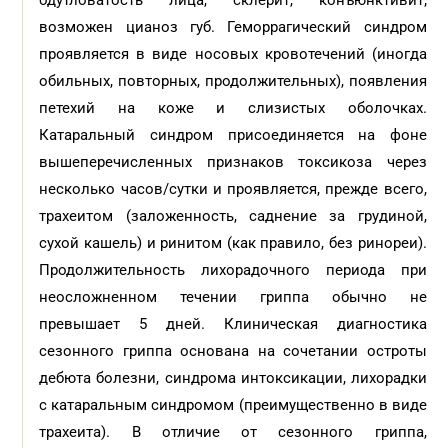
одутловатость лица, склерит, конъюнктивит;
возможен цианоз губ. Геморрагический синдром
проявляется в виде носовых кровотечений (иногда
обильных, повторных, продолжительных), появления
петехий на коже и слизистых оболочках.
Катаральный синдром присоединяется на фоне
вышеперечисленных признаков токсикоза через
несколько часов/сутки и проявляется, прежде всего,
трахеитом (заложенность, саднение за грудиной,
сухой кашель) и ринитом (как правило, без ринореи).
Продолжительность лихорадочного периода при
неосложненном течении гриппа обычно не
превышает 5 дней. Клиническая диагностика
сезонного гриппа основана на сочетании остроты
дебюта болезни, синдрома интоксикации, лихорадки
с катаральным синдромом (преимущественно в виде
трахеита). В отличие от сезонного гриппа,