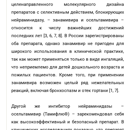
целенаправленного молекулярного дизайна
препаратов с селективным действием, блокирующих
нейраминидазу, – занамивира и осельтамивира –
относится к числу важнейших достижений
последних лет [3, 6, 7, 8]. В России зарегистрированы
оба препарата, однако занамивир не пригоден для
широкого использования в клинической практике,
так как может применяться только в виде ингаляций,
что неприемлемо для детей дошкольного возраста и
пожилых пациентов. Кроме того, при применении
занамивира возможен целый ряд нежелательных
реакций, включая бронхоспазм и отек гортани [1, 7].
Другой же ингибитор нейраминидазы –
осельтамивир (Тамифлю®) – зарекомендовал себя
как высокоэффективный и безопасный препарат. В
клинических исследованиях показано, что препарат