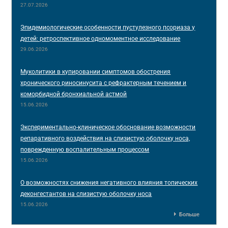
27.07.2026
Эпидемиологические особенности пустулезного псориаза у
детей: ретроспективное одномоментное исследование
29.06.2026
Муколитики в купировании симптомов обострения
хронического риносинусита с рефрактерным течением и
коморбидной бронхиальной астмой
15.06.2026
Экспериментально-клиническое обоснование возможности
репаративного воздействия на слизистую оболочку носа,
поврежденную воспалительным процессом
15.06.2026
О возможностях снижения негативного влияния топических
деконгестантов на слизистую оболочку носа
15.06.2026
Больше