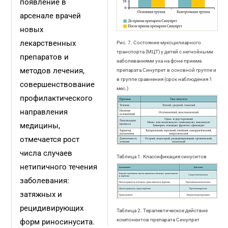
появление в
арсенале врачей
новых
лекарственных
Рис. 7. Состояние мукоцилиарного
транспорта (МЦТ) у детей с негнойными
препаратов и
заболеваниями уха на фоне приема
методов лечения,
препарата Синупрет в основной группе и
в группе сравнения (срок наблюдения 1
совершенствование
мес.)
профилактического
направления
медицины,
отмечается рост
числа случаев
Таблица 1. Классификация синуситов
нетипичного течения
заболевания:
затяжных и
рецидивирующих
Таблица 2. Терапевтическое действие
компонентов препарата Синупрет
форм риносинусита.