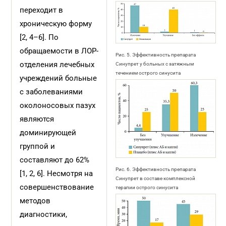
переходит в
хроническую форму
[2, 4–6]. По
обращаемости в ЛОР-
Рис. 5. Эффективность препарата
отделения лечебных
Синупрет у больных с затяжным
течением острого синусита
учреждений больные
с заболеваниями
околоносовых пазух
являются
доминирующей
группой и
составляют до 62%
Рис. 6. Эффективность препарата
[1, 2, 6]. Несмотря на
Синупрет в составе комплексной
совершенствование
терапии острого синусита
методов
диагностики,