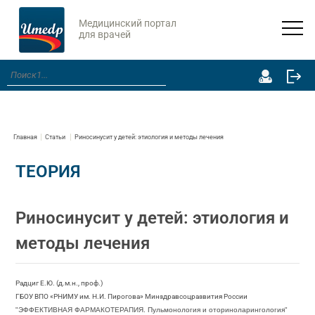
Медицинский портал
для врачей
Главная
Статьи
Риносинусит у детей: этиология и методы лечения
ТЕОРИЯ
Риносинусит у детей: этиология и
методы лечения
Радциг Е.Ю. (д.м.н., проф.)
ГБОУ ВПО «РНИМУ им. Н.И. Пирогова» Минздравсоцразвития России
"ЭФФЕКТИВНАЯ ФАРМАКОТЕРАПИЯ. Пульмонология и оториноларингология"