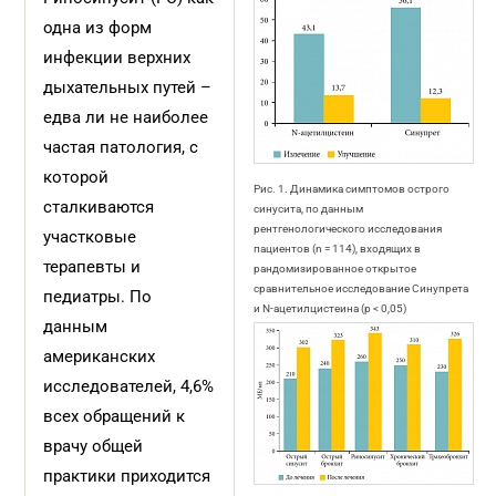
одна из форм
инфекции верхних
дыхательных путей –
едва ли не наиболее
частая патология, с
которой
Рис. 1. Динамика симптомов острого
сталкиваются
синусита, по данным
рентгенологического исследования
участковые
пациентов (n = 114), входящих в
терапевты и
рандомизированное открытое
сравнительное исследование Синупрета
педиатры. По
и N-ацетилцистеина (p < 0,05)
данным
американских
исследователей, 4,6%
всех обращений к
врачу общей
практики приходится