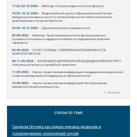
17.02-22.10.2026
|
Вебинар «Оториноларингология в фокусе»
18.02-16.12.2026
|
Всероссийский научно-образовательный проект
междисциплинарных школ по гастроэнтерологии «Настольная книга
практикующего гастроэнтеролога»
25.02-16.12.2026
|
Школа московского ревматолога
03.09.2026
|
Вебинар «Трактовка результатов функциональных
пульмонологических и кардиологических исследований в практике
терапевта»
04.09.2026
|
ОГНИ СТОЛИЦЫ. СОВРЕМЕННЫЕ ВОЗМОЖНОСТИ
НЕФРОЛОГИИ 2026
09-11.09.2026
|
ХIII МЕЖДИСЦИПЛИНАРНЫЙ МЕДИЦИНСКИЙ КОНГРЕСС
«Актуальные вопросы врачебной практики»
11.09.2026
|
Научно-практическая конференция «Академия инновационной
и персонализированной медицины в офтальмологии»
15.09.2026
|
Научно-практическая конференция «Интегративная
ревматология для клиницистов»
Больше
СТАТЬИ
ПО ТЕМЕ
Синдром Ортнера как редкая причина дисфонии и
головокружения: клинический случай