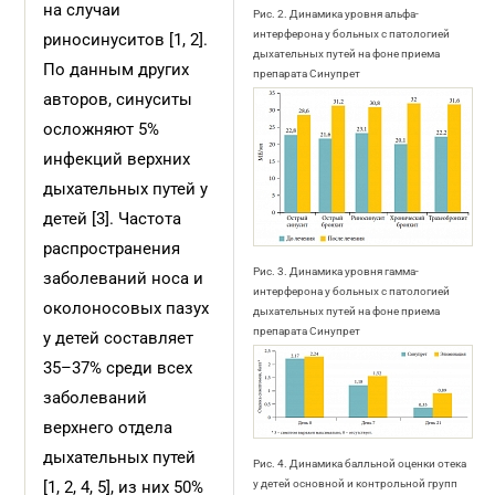
на случаи
Рис. 2. Динамика уровня альфа-
интерферона у больных с патологией
риносинуситов [1, 2].
дыхательных путей на фоне приема
По данным других
препарата Синупрет
авторов, синуситы
осложняют 5%
инфекций верхних
дыхательных путей у
детей [3]. Частота
распространения
Рис. 3. Динамика уровня гамма-
заболеваний носа и
интерферона у больных с патологией
околоносовых пазух
дыхательных путей на фоне приема
препарата Синупрет
у детей составляет
35–37% среди всех
заболеваний
верхнего отдела
дыхательных путей
Рис. 4. Динамика балльной оценки отека
[1, 2, 4, 5], из них 50%
у детей основной и контрольной групп