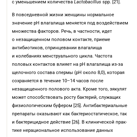
с уменьшением количества
Lactobacillus
spp. [21].
В повседневной жизни женщины нормальное
значение pH влагалища меняется под воздействием
множест­ва факторов. Речь, в частности, идет
о незащищенном половом контакте, приеме
антибиотиков, спринцевании влагалища
и колебаниях менструального цикла. Частота
половых контактов влияет на pH влагалища из-за
щелочного состава спермы (pH около 8,0), которая
сохраняется в течение 10–14 часов после
незащищенного полового акта. Кроме того, эякулят
может способст­вовать росту бактерий, служащих
физиологическим буфером [25]. Антибактериальные
препараты оказывают как бактериостатическое, так
и бактерицидное действие [26]. В клинической прак­
тике нерациональное использование данных