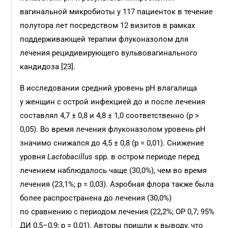
вагинальной микробиоты у 117 пациенток в течение
полутора лет посредст­вом 12 визитов в рамках
поддерживающей терапии флуко­назолом для
лечения рецидивирующего вульвовагинального
кандидоза [23].
В исследовании средний уровень pH влагалища
у женщин с острой инфекцией до и после лечения
составлял 4,7 ± 0,8 и 4,8 ± 1,0 соответственно (p >
0,05). Во время лечения флуконазолом уровень pH
значимо снижался до 4,5 ± 0,8 (p = 0,01). Снижение
уровня
Lactobacillus
spp. в остром периоде перед
лечением наблюдалось чаще (30,0%), чем во время
лечения (23,1%; p = 0,03). Аэробная флора также была
более распространена до лечения (30,0%)
по сравнению с периодом лечения (22,2%; ОР 0,7; 95%
ДИ 0,5–0,9; p = 0,01). Авторы пришли к выводу, что