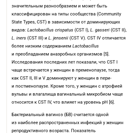
значительным разнообразием и может быть
классифицирован на типы сообщества (Community
State Types, CST) в зависимости от доминирующих
видов:
Lactobacillus crispatus
(CST I),
L. gasseri
(CST II),
L. iners
(CST III) и
L. jensenii
(CST V). CST IV отличается
более низким содержанием
Lactobacillus
и преобладанием анаэробных организмов [5].
Исследования последних лет показали, что CST I
чаще встречается у женщин в пременопаузе, тогда
как CST II, III и V доминируют у женщин в пери-
и постменопаузе. Кроме того, у женщин с атрофией
вульвы и влагалища вагинальный микробиом чаще
относится к CST IV, что влияет на уровень pH [6].
Бактериальный вагиноз (БВ) считается одной
из наиболее распространенных инфекций у женщин
репродуктивного возраста. Показатель