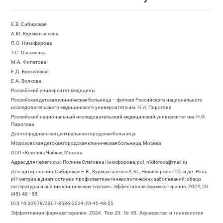
Е.В. Сибирская
А.Ю. Курмангалеева
П.О. Никифорова
Т.С. Панасенко
М.А. Филатова
Е.Д. Бурханская
Е.А. Волкова
Российский университет медицины
Российская детская клиническая больница – филиал Российского национального
исследовательского медицинского университета им. Н.И. Пирогова
Российский национальный исследовательский медицинский университет им. Н.И.
Пирогова
Долгопрудненская центральная городская больница
Морозовская детская городская клиническая больница, Москва
ООО «Клиника Чайка», Москва
Адрес для переписки: Полина Олеговна Никифорова, pol_nikiforova@mail.ru
Для цитирования: Сибирская Е.В., Курмангалеева А.Ю., Никифорова П.О. и др. Роль
pH-метрии в диагностике и профилактике гинекологических заболеваний: обзор
литературы и анализ клинических случаев. Эффективная фармакотерапия. 2024; 20
(45): 48–55.
DOI 10.33978/2307-3586-2024-20-45-48-55
Эффективная фармакотерапия. 2024. Том 20. № 45. Акушерство и гинекология