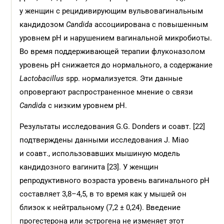
у женщин с рецидивирующим вульвовагинальным
кандидозом
Candida
ассоциирована с повышенным
уровнем pH и нарушением вагинальной микробиоты.
Во время поддерживающей терапии флуконазолом
уровень pH снижается до нормального, а содержание
Lactobacillus
spp. нормализуется. Эти данные
опровергают распространенное мнение о связи
Candida
с низким уровнем pH.
Результаты исследования G.G. Donders и соавт. [22]
подтверждены данными исследования J. Miao
и соавт., использовавших мышиную модель
кандидозного вагинита [23]. У женщин
репродуктивного возраста уровень вагинального pH
составляет 3,8–4,5, в то время как у мышей он
близок к нейтральному (7,2 ± 0,24). Введение
прогестерона или эстрогена не изменяет этот