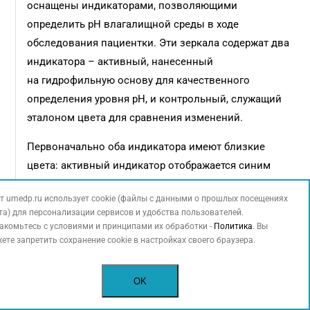
оснащены индикаторами, позволяющими
определить рН влагалищной среды в ходе
обследования пациентки. Эти зеркала содержат два
индикатора – активный, нанесенный
на гидрофильную основу для качественного
определения уровня рН, и контрольный, служащий
эталоном цвета для сравнения изменений.
Первоначально оба индикатора имеют близкие
цвета: активный индикатор отображается синим
цветом, контрольный – сине-зеленым. При значении
т umedp.ru использует cookie (файлы с данными о прошлых посещениях
рН ≤ 4,5 активный индикатор меняет цвет с синего
та) для персонализации сервисов и удобства пользователей.
на желтый или желто-зеленый. Если после осмотра
акомьтесь с условиями и принципами их обработки -
Политика
. Вы
оба индикатора остаются близкими по цвету (синий
ете запретить сохранение cookie в настройках своего браузера.
или сине-зеленый), это указывает на рН
влагалищной среды выше 4,5 и наличие
OK
воспалительных процессов. В таких случаях