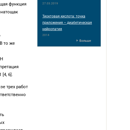
ющая функция
27.03.2019
 натощак
Тиоктовая кислота: точка
приложения – диабетическая
нейропатия
о
2014
Больше
В то же
ГН
рпретация
4, 6].
зе трех работ
ответственно
ть
ых