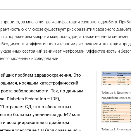
 правило, за много лет до манифестации сахарного диабета. Прибл
рантностью к глюкозе существует риск развития сахарного диабета
ся с поражением микро- и макрососудов, а также нервной системы.
обходимости и эффективности терапии дисгликемии на стадии пред
 указанных состояний занимает метформин. Эффективность и безо
многочисленных исследований.
нейших проблем здравоохранения. Это
ающимся, носящим катастрофический
роста заболеваемости. Так, по данным
Таблица 1. Диагност
l Diabetes Federation – IDF),
предиабетических с
11 страдает СД, что в абсолютных
ичество больных увеличится до 642 млн
ся и ассоциированная с диабетом
мертей вследствие СД (для сравнения –
Таблица 2. Анализ р