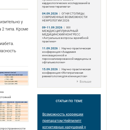
кардиологических исследований в
практике терапевта»
04.09.2026
|
ОГНИ СТОЛИЦЫ.
СОВРЕМЕННЫЕ ВОЗМОЖНОСТИ
НЕФРОЛОГИИ 2026
изительно у
09-11.09.2026
|
ХIII
 2 типа. Кроме
МЕЖДИСЦИПЛИНАРНЫЙ
МЕДИЦИНСКИЙ КОНГРЕСС
«Актуальные вопросы врачебной
практики»
иабета.
11.09.2026
|
Научно-практическая
пасность
конференция «Академия
инновационной и
персонализированной медицины в
офтальмологии»
15.09.2026
|
Научно-практическая
конференция «Интегративная
ревматология для клиницистов»
Больше
ика
остояний
СТАТЬИ
ПО ТЕМЕ
Возможность коррекции
препаратом Нейпилепт
когнитивных нарушений у
аспространенности