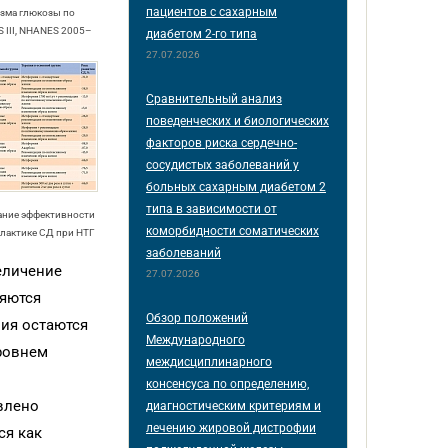
пациентов с сахарным
зма глюкозы по
 III, NHANES 2005–
диабетом 2-го типа
27.07.2026
Сравнительный анализ
поведенческих и биологических
факторов риска сердечно-
сосудистых заболеваний у
больных сахарным диабетом 2
типа в зависимости от
ание эффективности
коморбидности соматических
лактике СД при НТГ
заболеваний
еличение
27.07.2026
ляются
Обзор положений
ния остаются
Международного
ровнем
междисциплинарного
консенсуса по определению,
влено
диагностическим критериям и
лечению жировой дистрофии
ся как