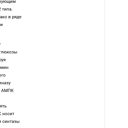
твующим
 типа.
ако в ряде
ри
т
 глюкозы
руя
рмин
ого
иназу
ии АМПК
ять
К носит
и синтазы