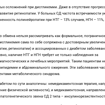
ых осложнений при дисгликемии. Даже в отсутствие прогрес
азвитие ретинопатии. У больных СД частота встречаемости у
аненность полинейропатии при НТГ – 13% случаев, НГН – 11%,
о обмена нельзя рассматривать как формальное, погранично
Дисгликемия сама по себе сопряжена с достоверным увеличе
тии, ретинопатии) и ассоциированных с диабетом заболеван
овно, наличие НТГ и НГН требует не только наблюдения за
диагностических и лечебных мероприятий. Таким пациентам 
слипидемии и абдоминального ожирения. Эти заболевания ча
ентами метаболического синдрома.
абетом по сути аналогичны: немедикаментозная терапия, на
шение физической активности), и медикаментозная, направлен
патогенетического звена СД 2 типа – инсулинорезистентност