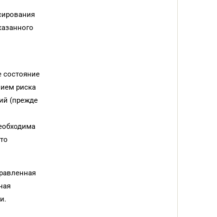
сирования
казанного
е состояние
нием риска
ий (прежде
необходима
сто
правленная
ная
и.