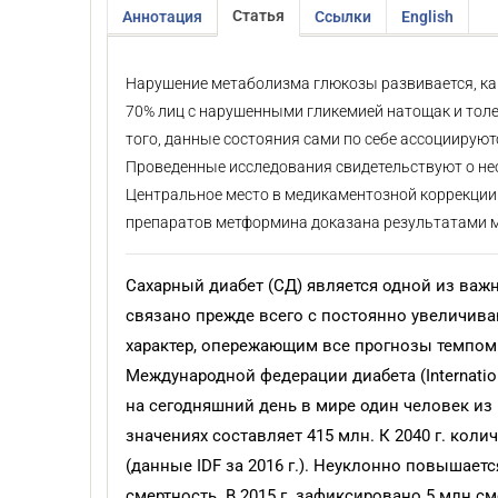
Статья
Аннотация
Ссылки
English
Нарушение метаболизма глюкозы развивается, как
70% лиц с нарушенными гликемией натощак и толе
того, данные состояния сами по себе ассоциируют
Проведенные исследования свидетельствуют о не
Центральное место в медикаментозной коррекции
препаратов метформина доказана результатами 
Сахарный диабет (СД) является одной из важ
связано прежде всего с постоянно увеличив
характер, опережающим все прогнозы темпом 
Международной федерации диабета (Internationa
на сегодняшний день в мире один человек из 
значениях составляет 415 млн. К 2040 г. кол
(данные IDF за 2016 г.). Неуклонно повышает
смертность. В 2015 г. зафиксировано 5 млн с