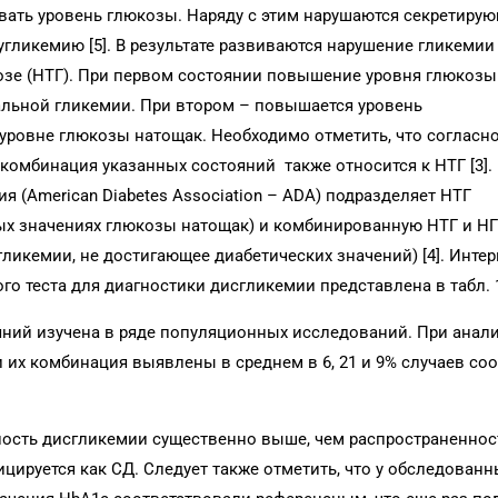
вать уровень глюкозы. Наряду с этим нарушаются секретиру
угликемию [5]. В результате развиваются нарушение гликемии
козе (НТГ). При первом состоянии повышение уровня глюкозы
льной гликемии. При втором – повышается уровень
ровне глюкозы натощак. Необходимо отметить, что согласн
мбинация указанных состояний также относится к НТГ [3]. 
 (American Diabetes Association – ADA) подразделяет НТГ
ых значениях глюкозы натощак) и комбинированную НТГ и Н
ликемии, не достигающее диабетических значений) [4]. Инте
 теста для диагностики дисгликемии представлена в табл. 1 [
ний изучена в ряде популяционных исследований. При анали
 и их комбинация выявлены в среднем в 6, 21 и 9% случаев со
ность дисгликемии существенно выше, чем распространеннос
цируется как СД. Следует также отметить, что у обследованн