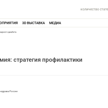
количество стат
ОПРИЯТИЯ
3D ВЫСТАВКА
МЕДИА
харного диабета
мия: стратегия профилактики
нздрава России