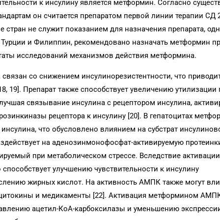
ительности к инсулину является метформин. Согласно сущес
ндартам он считается препаратом первой линии терапии СД 2
 стран не служит показанием для назначения препарата, одн
 Турции и Филиппин, рекомендовано назначать метформин п
таты исследований механизмов действия метформина.
связан со снижением инсулинорезистентности, что приводи
8, 19]. Препарат также способствует увеличению утилизации
лучшая связывание инсулина с рецептором инсулина, активи
зинкиназы рецептора к инсулину [20]. В гепатоцитах метфо
 инсулина, что обусловлено влиянием на субстрат инсулинов
 воздействует на аденозинмонофосфат-активируемую протеинк
ивируемый при метаболическом стрессе. Вследствие активац
 способствует улучшению чувствительности к инсулину
слению жирных кислот. На активность АМПК также могут вли
 цитокины и медикаменты [22]. Активация метформином АМП
давлению ацетил-КоА-карбоксилазы и уменьшению экспресси