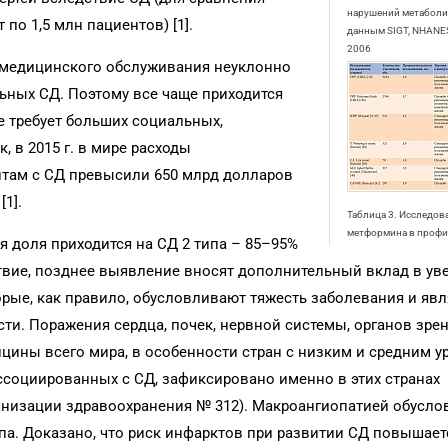
нарушений метаболи
по 1,5 млн пациентов) [1].
данным SIGT, NHANES
2006
а медицинского обслуживания неуклонно
ьных СД. Поэтому все чаще приходится
 требует больших социальных,
, в 2015 г. в мире расходы
там с СД превысили 650 млрд долларов
1].
Таблица 3. Исследов
метформина в профи
я доля приходится на СД 2 типа – 85–95%
ствие, позднее выявление вносят дополнительный вклад в ув
орые, как правило, обусловливают тяжесть заболевания и яв
и. Поражения сердца, почек, нервной системы, органов зре
ны всего мира, в особенности стран с низким и средним у
ассоциированных с СД, зафиксировано именно в этих странах
низации здравоохранения № 312). Макроангиопатией обусло
па. Доказано, что риск инфарктов при развитии СД повышает