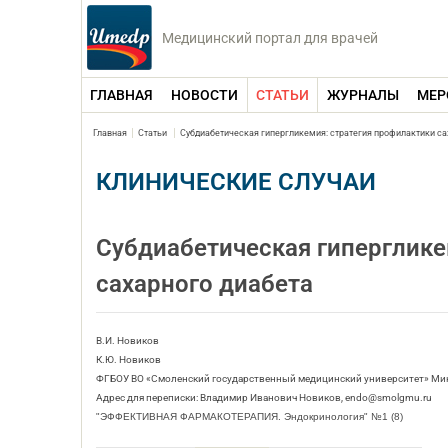
Медицинский портал для врачей
ГЛАВНАЯ
НОВОСТИ
СТАТЬИ
ЖУРНАЛЫ
МЕР
Главная
Статьи
Субдиабетическая гипергликемия: стратегия профилактики са
КЛИНИЧЕСКИЕ СЛУЧАИ
Субдиабетическая гиперглике
сахарного диабета
В.И. Новиков
К.Ю. Новиков
ФГБОУ ВО «Смоленский государственный медицинский университет» Ми
Адрес для переписки: Владимир Иванович Новиков, endo@smolgmu.ru
"ЭФФЕКТИВНАЯ ФАРМАКОТЕРАПИЯ. Эндокринология" №1 (8)