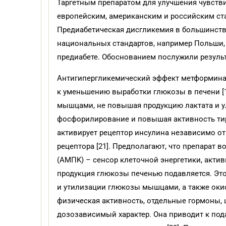
Таргетным препаратом для улучшения чувств
европейским, американским и российским ста
Предиабетическая дисгликемия в большинстве
национальных стандартов, например Польши,
предиабете. Обоснованием послужили резуль
Антигипергликемический эффект метформина 
к уменьшению выработки глюкозы в печени [1
мышцами, не повышая продукцию лактата и у
фосфорилирование и повышая активность тиро
активирует рецептор инсулина независимо от
рецептора [21]. Предполагают, что препарат
(AMПK) – сенсор клеточной энергетики, акт
продукция глюкозы печенью подавляется. Это
и утилизации глюкозы мышцами, а также оки
физическая активность, отдельные гормоны,
дозозависимый характер. Она приводит к по