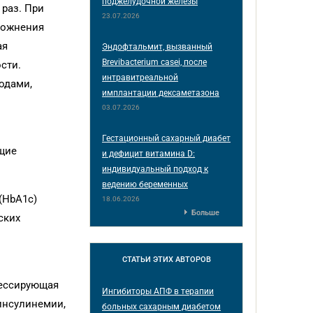
поджелудочной железы
 раз. При
23.07.2026
ложнения
ая
Эндофтальмит, вызванный
Brevibacterium casei, после
сти.
интравитреальной
одами,
имплантации дексаметазона
03.07.2026
Гестационный сахарный диабет
щие
и дефицит витамина D:
индивидуальный подход к
ведению беременных
(HbA1c)
18.06.2026
Больше
ских
СТАТЬИ
ЭТИХ АВТОРОВ
рессирующая
Ингибиторы АПФ в терапии
инсулинемии,
больных сахарным диабетом