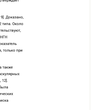
дтверждает
9]. Доказано,
2 типа. Около
тельствуют,
 НГН
оказатель
, только при
а также
аскулярных
 12].
 была
ических
риска