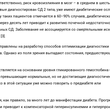
оответственно, риск кровоизлияния в мозг – в среднем в шесть
вые диагностирован СД 2 типа, уже имеют диабетические ос
 у таких пациентов отмечается в 60–90% случаев, диабетическ
через десять лет приводит к развитию почечной недостаточно
ьных СД. Заболевание не ассоциируется со смертельными исх
[3].
аправлены на разработку способов оптимизации диагностики
а. Однако из поля зрения выпадают состояния, предшествую
ствляется на основании уровня гликированного гемоглобина 
, превышающие нормальные, но не достигающие диагностиче
ко в этой ситуации уже можно говорить о предиабете или
 как правило, за много лет до манифестации диабета. Прог
ии приводит к компенсаторной гиперинсулинемии и гиперпро