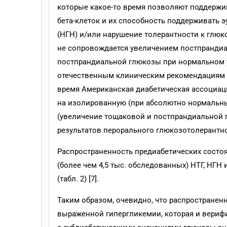
которые какое-то время позволяют поддержи
бета-клеток и их способность поддерживать э
(НГН) и/или нарушение толерантности к глю
не сопровождается увеличением постпрандиа
постпрандиальной глюкозы при нормальном у
отечественным клиническим рекомендациям ко
время Американская диабетическая ассоциация
на изолированную (при абсолютно нормальн
(увеличение тощаковой и постпрандиальной г
результатов перорального глюкозотолерантного
Распространенность предиабетических состоя
(более чем 4,5 тыс. обследованных) НТГ, НГН
(табл. 2) [7].
Таким образом, очевидно, что распространен
выраженной гипергликемии, которая и верифи