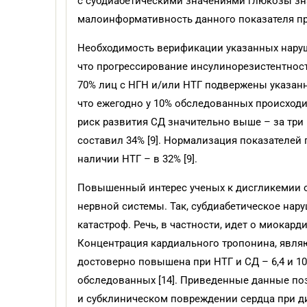
с субдиабетическими значениями глюкозы зн
малоинформативность данного показателя пр
Необходимость верификации указанных наруше
что прогрессирование инсулинорезистентност
70% лиц с НГН и/или НТГ подвержены указанн
что ежегодно у 10% обследованных происходи
риск развития СД значительно выше – за три 
составил 34% [9]. Нормализация показателей
наличии НТГ – в 32% [9].
Повышенный интерес ученых к дисгликемии о
нервной системы. Так, субдиабетическое на
катастроф. Речь, в частности, идет о миокард
Концентрация кардиального тропонина, являю
достоверно повышена при НТГ и СД – 6,4 и 1
обследованных [14]. Приведенные данные по
и субклиническом повреждении сердца при д