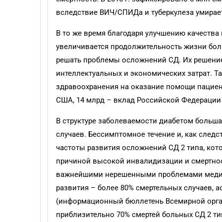
вследствие ВИЧ/СПИДа и туберкулеза умирает 
В то же время благодаря улучшению качеств
увеличивается продолжительность жизни бол
решать проблемы осложнений СД. Их решение
интеллектуальных и экономических затрат. Так
здравоохранения на оказание помощи пациен
США, 14 млрд – вклад Российской Федерации [
В структуре заболеваемости диабетом больша
случаев. Бессимптомное течение и, как след
частоты развития осложнений СД 2 типа, кот
причиной высокой инвалидизации и смертност
важнейшими нерешенными проблемами медици
развития – более 80% смертельных случаев, 
(информационный бюллетень Всемирной орга
приблизительно 70% смертей больных СД 2 ти