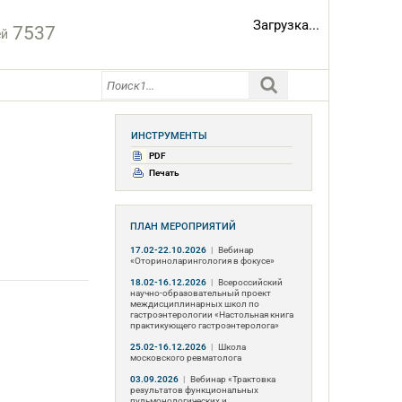
Загрузка...
7537
ей
ИНСТРУМЕНТЫ
PDF
Печать
ПЛАН МЕРОПРИЯТИЙ
17.02-22.10.2026
|
Вебинар
«Оториноларингология в фокусе»
18.02-16.12.2026
|
Всероссийский
научно-образовательный проект
междисциплинарных школ по
гастроэнтерологии «Настольная книга
практикующего гастроэнтеролога»
25.02-16.12.2026
|
Школа
московского ревматолога
03.09.2026
|
Вебинар «Трактовка
результатов функциональных
пульмонологических и