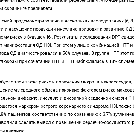
ачения HbА1c соответствовали референсным, что еще раз по
и скрининге предиабета.
ний продемонстрирована в нескольких исследованиях [6, 8, 
и и нарушение продукции инсулина приводят к развитию СД 
ому риску в будущем [6]. Результаты исследования DPP свиде
т манифестация СД [10]. При этом у лиц с комбинацией НТГ и
года СД диагностировался в 56% случаев. В группе НТГ этот п
 глюкозы при сочетании НТГ и НГН наблюдалась в 18% случаев
бусловлен также риском поражения микро- и макрососудов, 
рушение углеводного обмена признано фактором риска макров
иальном инфаркте, инсульте и внезапной сердечной смерти [11,
щегося маркером острого коронарного синдрома [13], также
0,8% пациентов соответственно по сравнению с 3,7% эугликем
зволили сделать вывод о повышении сердечно-сосудистого 
исгликемии.