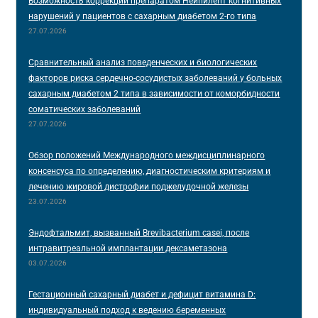
Возможность коррекции препаратом Нейпилепт когнитивных
нарушений у пациентов с сахарным диабетом 2-го типа
27.07.2026
Сравнительный анализ поведенческих и биологических
факторов риска сердечно-сосудистых заболеваний у больных
сахарным диабетом 2 типа в зависимости от коморбидности
соматических заболеваний
27.07.2026
Обзор положений Международного междисциплинарного
консенсуса по определению, диагностическим критериям и
лечению жировой дистрофии поджелудочной железы
23.07.2026
Эндофтальмит, вызванный Brevibacterium casei, после
интравитреальной имплантации дексаметазона
03.07.2026
Гестационный сахарный диабет и дефицит витамина D:
индивидуальный подход к ведению беременных