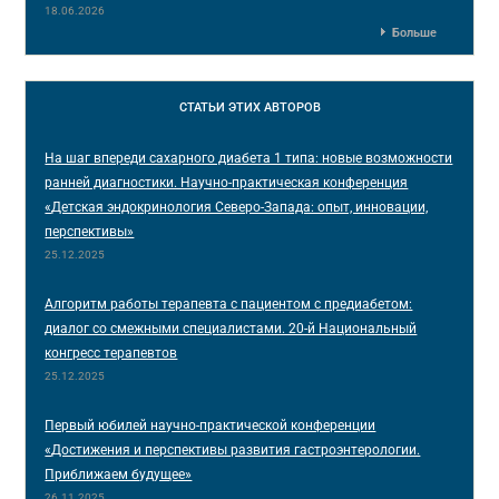
18.06.2026
Больше
СТАТЬИ
ЭТИХ АВТОРОВ
На шаг впереди сахарного диабета 1 типа: новые возможности
ранней диагностики. Научно-практическая конференция
«Детская эндокринология Северо-Запада: опыт, инновации,
перспективы»
25.12.2025
Алгоритм работы терапевта с пациентом с предиабетом:
диалог со смежными специалистами. 20-й Национальный
конгресс терапевтов
25.12.2025
Первый юбилей научно-практической конференции
«Достижения и перспективы развития гастроэнтерологии.
Приближаем будущее»
26.11.2025