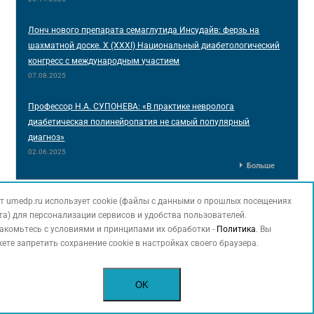
Лонч нового препарата семаглутида Инсудайв: ферзь на
шахматной доске. X (XXXI) Национальный диабетологический
конгресс с международным участием
07.08.2025
Профессор Н.А. СУПОНЕВА: «В практике невролога
диабетическая полинейропатия не самый популярный
диагноз»
02.06.2025
Больше
т umedp.ru использует cookie (файлы с данными о прошлых посещениях
та) для персонализации сервисов и удобства пользователей.
О медицинском портале uMEDp
акомьтесь с условиями и принципами их обработки -
Политика
. Вы
ете запретить сохранение cookie в настройках своего браузера.
Медицинский портал для врачей uMEDp (Universal
Medical Portal) создан при участии ведущих
OK
экспертов различных областей медицины, много
лет сотрудничающих с издательским домом