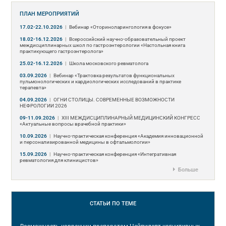
ПЛАН МЕРОПРИЯТИЙ
17.02-22.10.2026
|
Вебинар «Оториноларингология в фокусе»
18.02-16.12.2026
|
Всероссийский научно-образовательный проект
междисциплинарных школ по гастроэнтерологии «Настольная книга
практикующего гастроэнтеролога»
25.02-16.12.2026
|
Школа московского ревматолога
03.09.2026
|
Вебинар «Трактовка результатов функциональных
пульмонологических и кардиологических исследований в практике
терапевта»
04.09.2026
|
ОГНИ СТОЛИЦЫ. СОВРЕМЕННЫЕ ВОЗМОЖНОСТИ
НЕФРОЛОГИИ 2026
09-11.09.2026
|
ХIII МЕЖДИСЦИПЛИНАРНЫЙ МЕДИЦИНСКИЙ КОНГРЕСС
«Актуальные вопросы врачебной практики»
10.09.2026
|
Научно-практическая конференция «Академия инновационной
и персонализированной медицины в офтальмологии»
15.09.2026
|
Научно-практическая конференция «Интегративная
ревматология для клиницистов»
Больше
СТАТЬИ
ПО ТЕМЕ