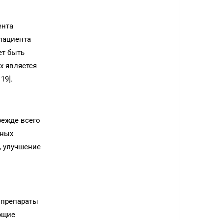
ента
пациента
ет быть
х является
19].
режде всего
рных
, улучшение
 препараты
ющие