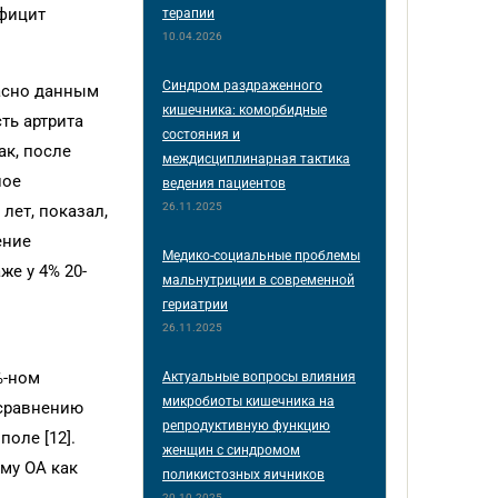
ефицит
терапии
10.04.2026
Синдром раздраженного
ласно данным
кишечника: коморбидные
сть артрита
состояния и
ак, после
междисциплинарная тактика
ное
ведения пациентов
26.11.2025
 лет, показал,
ение
Медико-социальные проблемы
же у 4% 20-
мальнутриции в современной
гериатрии
26.11.2025
%-ном
Актуальные вопросы влияния
микробиоты кишечника на
 сравнению
репродуктивную функцию
поле [12].
женщин с синдромом
му ОА как
поликистозных яичников
20.10.2025