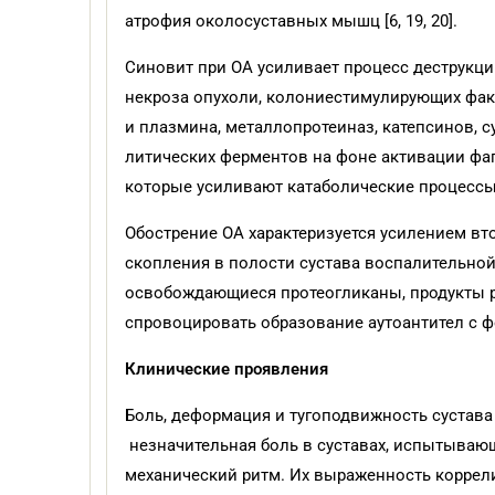
атрофия околосуставных мышц [6, 19, 20].
Синовит при ОА усиливает процесс деструкци
некроза опухоли, колониестимулирующих факт
и плазмина, металлопротеиназ, катепсинов, 
литических ферментов на фоне активации фа
которые усиливают катаболические процессы в 
Обострение ОА характеризуется усилением вто
скопления в полости сустава воспалительной 
освобождающиеся протеогликаны, продукты р
спровоцировать образование аутоантител с ф
Клинические проявления
Боль, деформация и тугоподвижность сустав
незначительная боль в суставах, испытывающи
механический ритм. Их выраженность коррели