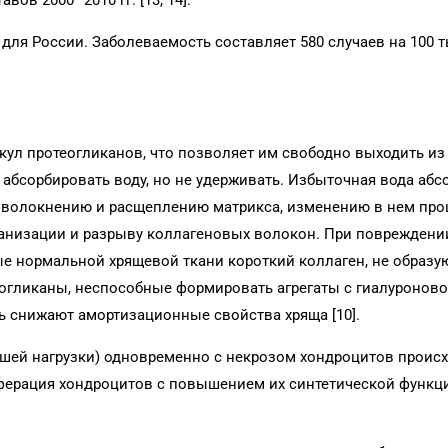
вов 2000–2010 гг. [13, 14].
для России. Заболеваемость составляет 580 случаев на 100 т
ул протеогликанов, что позволяет им свободно выходить из
бсорбировать воду, но не удерживать. Избыточная вода абс
 к разволокнению и расщеплению матрикса, изменению в нем пр
ганизации и разрыву коллагеновых волокон. При повреждени
е нормальной хрящевой ткани короткий коллаген, не образ
огликаны, неспособные формировать агрегаты с гиалуронов
едь снижают амортизационные свойства хряща [10].
льшей нагрузки) одновременно с некрозом хондроцитов проис
ферация хондроцитов с повышением их синтетической функци