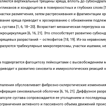
вляются вертикальные трещины хряща, вплоть до субхондраль
иканов и хондроцитов в поверхностных и глубоких слоях [1, 
частки размягчения, затем растрескивания и фрагментации хр
вание хряща приводит к эрозированию с обнажением подлеж
сустава [1, 6, 18–20]. Возрастает механическая перегрузка на
икроциркуляция [6, 16, 21]. Это способствует развитию субхон
рящевых разрастаний – остеофитов [18, 19]. Из-за неравном
разуются трабекулярные микропереломы, участки ишемии, н
ва подвергается фагоцитозу лейкоцитами с высвобождением 
приводит к развитию синовита и иммунологических реакций 
паления обусловливает фиброзно-склеротические изменения
иферация синовиальной оболочки [6, 16, 21]. Диффузное разр
капсуле сустава сопровождается ее утолщением и последующ
 ограничения активного и пассивного объема движений прои