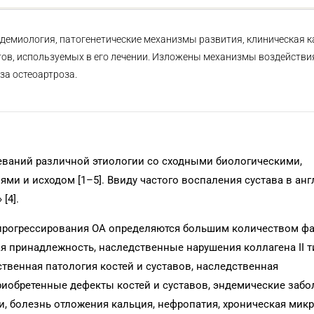
демиология, патогенетические механизмы развития, клиническая к
тов, используемых в его лечении. Изложены механизмы воздейств
за остеоартроза.
олеваний различной этиологии со сходными биологическими,
и и исходом [1–5]. Ввиду частого воспаления сустава в ан
[4].
 прогрессирования ОА определяются большим количеством фак
кая принадлежность, наследственные нарушения коллагена II т
дственная патология костей и суставов, наследственная
иобретенные дефекты костей и суставов, эндемические забо
, болезнь отложения кальция, нефропатия, хроническая микр