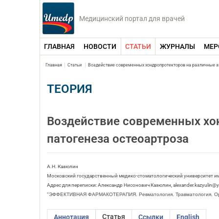
Медицинский портал для врачей
ГЛАВНАЯ
НОВОСТИ
СТАТЬИ
ЖУРНАЛЫ
МЕР
Главная
Статьи
Воздействие современных хондропротекторов на различные з
ТЕОРИЯ
Воздействие современных хо
патогенеза остеоартроза
А.Н. Казюлин
Московский государственный медико-стоматологический университет им
Адрес для переписки: Александр Нисонович Казюлин, alexander.kazyulin@y
"ЭФФЕКТИВНАЯ ФАРМАКОТЕРАПИЯ. Ревматология. Травматология. Орт
Статья
Аннотация
Ссылки
English