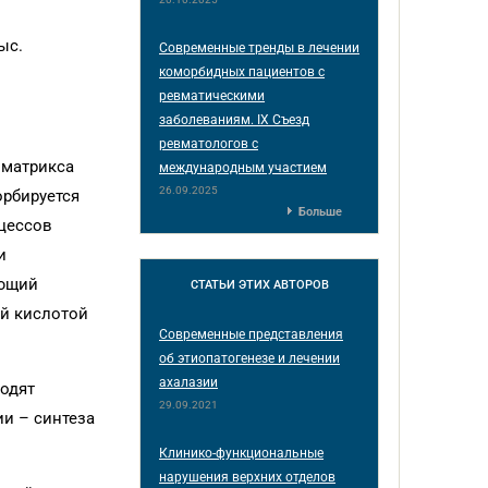
ыс.
Современные тренды в лечении
коморбидных пациентов с
ревматическими
заболеваниям. IX Съезд
ревматологов с
 матрикса
международным участием
26.09.2025
орбируется
Больше
оцессов
и
ующий
СТАТЬИ
ЭТИХ АВТОРОВ
ой кислотой
Современные представления
об этиопатогенезе и лечении
ахалазии
ходят
29.09.2021
и – синтеза
Клинико-функциональные
нарушения верхних отделов