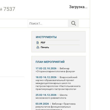
Загрузка...
7537
ей
ИНСТРУМЕНТЫ
PDF
Печать
я
ПЛАН МЕРОПРИЯТИЙ
17.02-22.10.2026
|
Вебинар
«Оториноларингология в фокусе»
18.02-16.12.2026
|
Всероссийский
научно-образовательный проект
междисциплинарных школ по
гастроэнтерологии «Настольная книга
практикующего гастроэнтеролога»
25.02-16.12.2026
|
Школа
московского ревматолога
03.09.2026
|
Вебинар «Трактовка
результатов функциональных
пульмонологических и