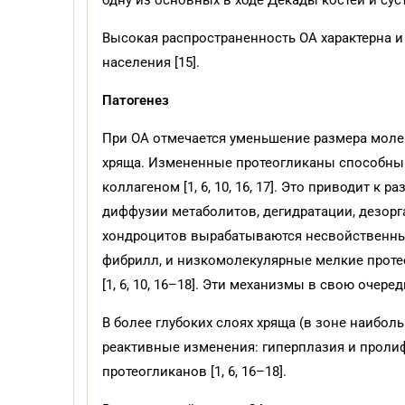
одну из основных в ходе Декады костей и суста
Высокая распространенность ОА характерна и 
населения [15].
Патогенез
При ОА отмечается уменьшение размера молек
хряща. Измененные протеогликаны способны а
коллагеном [1, 6, 10, 16, 17]. Это приводит
диффузии метаболитов, дегидратации, дезор
хондроцитов вырабатываются несвойственны
фибрилл, и низкомолекулярные мелкие проте
[1, 6, 10, 16–18]. Эти механизмы в свою очер
В более глубоких слоях хряща (в зоне наибо
реактивные изменения: гиперплазия и проли
протеогликанов [1, 6, 16–18].