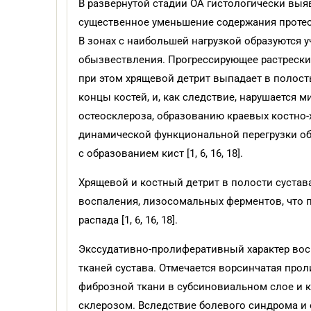
В развернутой стадии ОА гистологически выя
существенное уменьшение содержания протеогл
В зонах с наибольшей нагрузкой образуются у
обызвествления. Прогрессирующее растрески
при этом хрящевой детрит выпадает в полость 
концы костей, и, как следствие, нарушается м
остеосклероза, образованию краевых костно-х
динамической функциональной перегрузки об
с образованием кист [1, 6, 16, 18].
Хрящевой и костный детрит в полости суста
воспаления, лизосомальных ферментов, что 
распада [1, 6, 16, 18].
Экссудативно-пролиферативный характер вос
тканей сустава. Отмечается ворсинчатая прол
фиброзной ткани в субсиновиальном слое и 
склерозом. Вследствие болевого синдрома и