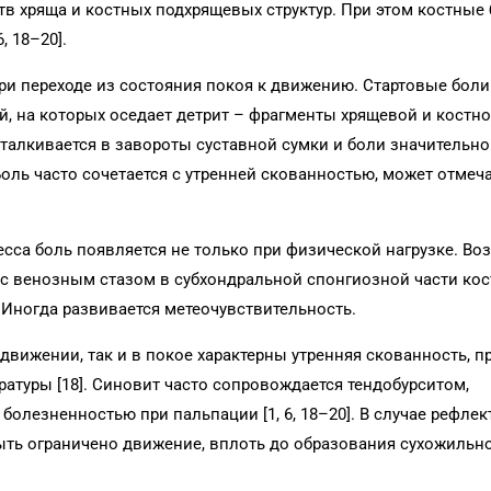
в хряща и костных подхрящевых структур. При этом костные
, 18–20].
ри переходе из состояния покоя к движению. Стартовые боли
, на которых оседает детрит – фрагменты хрящевой и костн
талкивается в завороты суставной сумки и боли значительно
 Боль часто сочетается с утренней скованностью, может отмеч
сса боль появляется не только при физической нагрузке. В
с венозным стазом в субхондральной спонгиозной части кос
 Иногда развивается метеочувствительность.
движении, так и в покое характерны утренняя скованность, п
атуры [18]. Синовит часто сопровождается тендобурситом,
олезненностью при пальпации [1, 6, 18–20]. В случае рефлек
ыть ограничено движение, вплоть до образования сухожиль