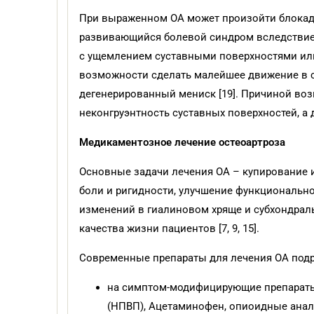
При выраженном ОА может произойти блокада
развивающийся болевой синдром вследствие
с ущемлением суставными поверхностями или
возможности сделать малейшее движение в сус
дегенерированный мениск [19]. Причиной во
неконгруэнтность суставных поверхностей, а д
Медикаментозное лечение остеоартроза
Основные задачи лечения ОА – купирование 
боли и ригидности, улучшение функциональн
изменений в гиалиновом хряще и субхондраль
качества жизни пациентов [7, 9, 15].
Современные препараты для лечения ОА подраз
на симптом-модифицирующие препараты
(НПВП), Ацетаминофен, опиоидные анал