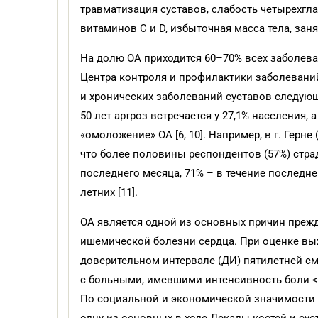
травматизация суставов, слабость четырехгл
витаминов С и D, избыточная масса тела, заня
На долю ОА приходится 60–70% всех заболеван
Центра контроля и профилактики заболеваний (
и хронических заболеваний суставов следующая
50 лет артроз встречается у 27,1% населения,
«омоложение» ОА [6, 10]. Например, в г. Герн
что более половины респондентов (57%) стра
последнего месяца, 71% – в течение последнег
летних [11].
ОА является одной из основных причин прежд
ишемической болезни сердца. При оценке вы
доверительном интервале (ДИ) пятилетней см
с больными, имевшими интенсивность боли < 40
По социальной и экономической значимости 