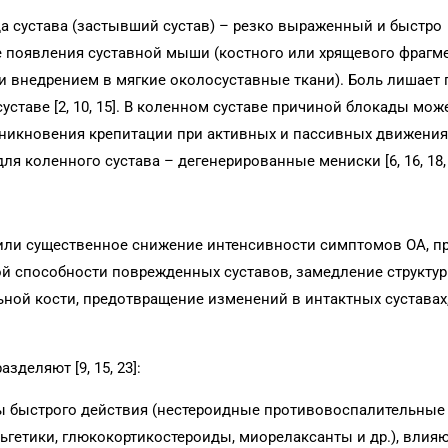
 сустава (застывший сустав) – резко выраженный и быстро
 появления суставной мыши (костного или хрящевого фрагм
 внедрением в мягкие околосуставные ткани). Боль лишает 
таве [2, 10, 15]. В коленном суставе причиной блокады мож
зникновения крепитации при активных и пассивных движения
ля коленного сустава – дегенерированные мениски [6, 16, 18, 
или существенное снижение интенсивности симптомов ОА, п
ой способности поврежденных суставов, замедление структу
ной кости, предотвращение изменений в интактных суставах
деляют [9, 15, 23]:
 быстрого действия (нестероидные противовоспалительные
ьгетики, глюкокортикостероиды, миорелаксанты и др.), влия