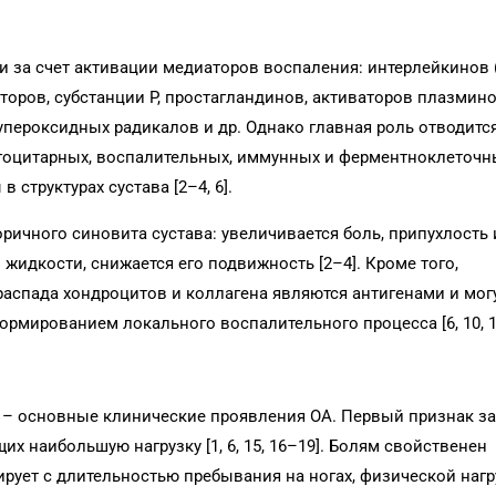
и за счет активации медиаторов воспаления: интерлейкинов 
оров, субстанции Р, простагландинов, активаторов плазмин
супероксидных радикалов и др. Однако главная роль отводитс
гоцитарных, воспалительных, иммунных и ферментноклеточн
структурах сустава [2–4, 6].
ричного синовита сустава: увеличивается боль, припухлость 
жидкости, снижается его подвижность [2–4]. Кроме того,
аспада хондроцитов и коллагена являются антигенами и мог
ормированием локального воспалительного процесса [6, 10, 1
а – основные клинические проявления ОА. Первый признак з
х наибольшую нагрузку [1, 6, 15, 16–19]. Болям свойственен
рует с длительно­стью пребывания на ногах, физической нагр