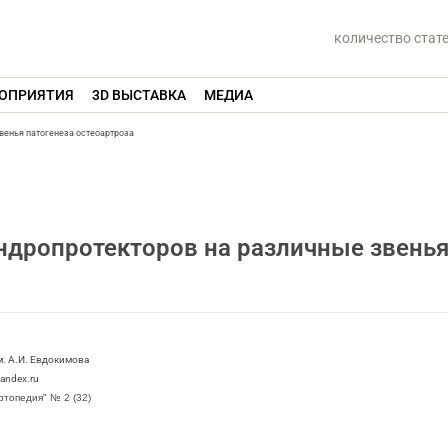
количество стат
ОПРИЯТИЯ
3D ВЫСТАВКА
МЕДИА
венья патогенеза остеоартроза
ндропротекторов на различные звень
. А.И. Евдокимова
andex.ru
опедия" № 2 (32)