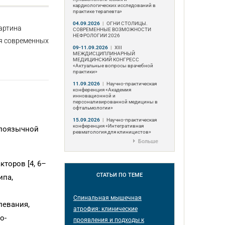
кардиологических исследований в
практике терапевта»
04.09.2026
|
ОГНИ СТОЛИЦЫ.
артина
СОВРЕМЕННЫЕ ВОЗМОЖНОСТИ
НЕФРОЛОГИИ 2026
ия современных
09-11.09.2026
|
ХIII
МЕЖДИСЦИПЛИНАРНЫЙ
МЕДИЦИНСКИЙ КОНГРЕСС
«Актуальные вопросы врачебной
практики»
11.09.2026
|
Научно-практическая
конференция «Академия
инновационной и
персонализированной медицины в
офтальмологии»
15.09.2026
|
Научно-практическая
конференция «Интегративная
глоязычной
ревматология для клиницистов»
Больше
торов [4, 6–
СТАТЬИ
ПО ТЕМЕ
ипа,
Спинальная мышечная
левания,
атрофия: клинические
о­
проявления и подходы к