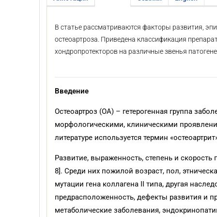
В статье рассматриваются факторы развития, эпи
остеоартроза. Приведена классификация препара
хондропротекторов на различные звенья патогене
Введение
Остеоартроз (ОА) – гетерогенная группа заб
морфологическими, клиническими проявлениям
литературе используется термин «остеоартрит» 
Развитие, выраженность, степень и скорость
8]. Среди них пожилой возраст, пол, этничес
мутации гена коллагена II типа, другая насле
предрасположенность, дефекты развития и пр
метаболические заболевания, эндокринопатии