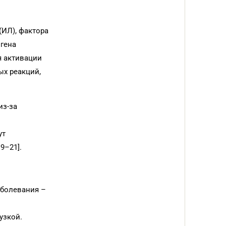
(ИЛ), фактора
огена
я активации
ых реакций,
из-за
ут
9–21].
аболевания –
узкой.