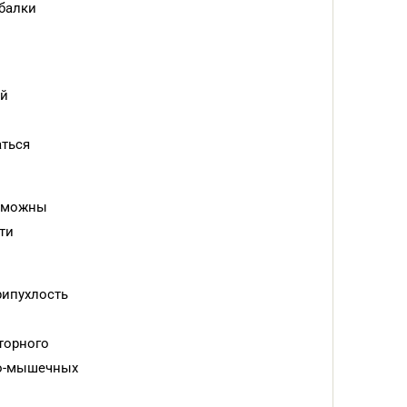
 балки
ой
аться
озможны
ти
рипухлость
торного
но-мышечных