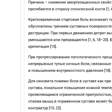
Причина – снижение амортизационных свойст
прогибаются в сторону спонгиозной кости [1, 6
Кратковременная стартовая боль возникает п
обусловлены трением суставных поверхностей
деструкции. При первых движениях детрит вы
уменьшаются или прекращаются [1, 6, 18–20].
крепитация [15].
При прогрессировании патологического проце
непрерывные тупые ночные боли, связанные 
и повышением внутрикостного давления [18].
Для синовита помимо боли в суставе как при 
сустава, локальное повышение кожной темпер
проявляющимся ограниченной припухлостью, б
спазма мышц в пораженном суставе может б
контрактур [15, 22].