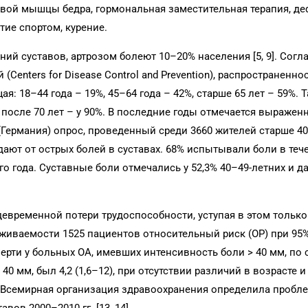
авой мышцы бедра, гормональная заместительная терапия, д
тие спортом, курение.
ий суставов, артрозом болеют 10–20% населения [5, 9]. Сог
Centers for Disease Control and Prevention), распространенно
: 18–44 года – 19%, 45–64 года – 42%, старше 65 лет – 59%. Т
 а после 70 лет – у 90%. В последние годы отмечается выражен
е (Германия) опрос, проведенный среди 3660 жителей старше 40
дают от острых болей в суставах. 68% испытывали боли в теч
о года. Суставные боли отмечались у 52,3% 40–49-летних и да
евременной потери трудоспособности, уступая в этом только
живаемости 1525 пациентов относительный риск (ОР) при 95
ерти у больных OA, имевших интенсивность боли > 40 мм, по
 мм, был 4,2 (1,6–12), при отсутствии различий в возрасте и 
Всемирная организация здравоохранения определила пробле