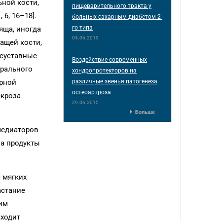
ной кости,
пищеварительного тракта у
6, 16–18].
больных сахарным диабетом 2-
го типа
яща, иногда
04.06.2019
ащей кости,
 суставные
Воздействие современных
дрального
хондропротекторов на
различные звенья патогенеза
ерной
остеоартроза
екроза
29.06.2015
Больше
медиаторов
на продукты
 мягких
астание
им
сходит