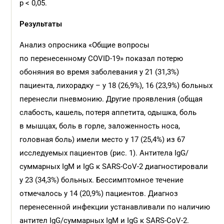
p < 0,05.
Результаты
Анализ опросника «Общие вопросы
по перенесенному COVID‑19» показал потерю
обоняния во время заболевания у 21 (31,3%)
пациента, лихорадку – у 18 (26,9%), 16 (23,9%) больных
перенесли пневмонию. Другие проявления (общая
слабость, кашель, потеря аппетита, одышка, боль
в мышцах, боль в горле, заложенность носа,
головная боль) имели место у 17 (25,4%) из 67
исследуемых пациентов (рис. 1). Антитела IgG/
суммарных IgМ и IgG к SARS-CoV-2 диагностировали
у 23 (34,3%) больных. Бессимптомное течение
отмечалось у 14 (20,9%) пациентов. Диагноз
перенесенной инфекции устанавливали по наличию
антител IgG/суммарных IgМ и IgG к SARS-CoV-2.