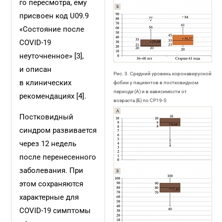
го пересмотра, ему
присвоен код U09.9
«Сос­тояние после
COVID-19
неуточненное» [3],
и описан
Рис. 3. Средний уровень коронавирусной
в клинических
фобии у пациентов в постковидном
периоде (А) и в зависимости от
рекомендациях [4].
возраста (Б) по CP19-S
Постковидный
синдром развивается
через 12 недель
после перенесенного
заболевания. При
этом сохраняются
характерные для
COVID-19 симптомы