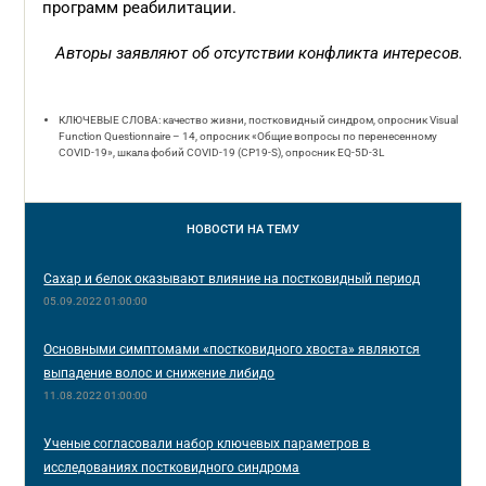
программ реабилитации.
Авторы заявляют об отсутствии конфликта интересов.
КЛЮЧЕВЫЕ СЛОВА: качество жизни, постковидный синдром, опросник Visual
Function Questionnaire – 14, опросник «Общие вопросы по перенесенному
COVID‑19», шкала фобий COVID-19 (CP19-S), опросник EQ-5D-3L
НОВОСТИ
НА ТЕМУ
Сахар и белок оказывают влияние на постковидный период
05.09.2022 01:00:00
Основными симптомами «постковидного хвоста» являются
выпадение волос и снижение либидо
11.08.2022 01:00:00
Ученые согласовали набор ключевых параметров в
исследованиях постковидного синдрома