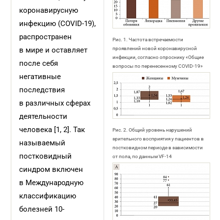
коронавирусную
инфекцию (COVID-19),
распространен
Рис. 1. Частота встречаемости
в мире и оставляет
проявлений новой коронавирусной
инфекции, согласно опроснику «Общие
после себя
вопросы по перенесенному COVID‑19»
негативные
последствия
в различных сферах
деятельности
человека [1, 2]. Так
Рис. 2. Общий уровень нарушений
зрительного восприятия у пациентов в
называемый
постковидном периоде в зависимости
постковидный
от пола, по данным VF-14
синдром включен
в Международную
классификацию
болезней 10-