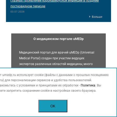
глазных проявлений коронавирусной инфекции в позднем
постковидном периоде
03.07.2026
Больше
О медицинском портале uMEDp
Медицинский портал для врачей uMEDp (Universal
Medical Portal) создан при участии ведущих
экспертов различных областей медицины, много
лет сотрудничающих с издательским домом
т umedp.ru использует cookie (файлы с данными о прошлых посещениях
«Медфорум». Собранные в рамках издательских
та) для персонализации сервисов и удобства пользователей.
проектов научно-медицинские материалы стали
акомьтесь с условиями и принципами их обработки -
Политика
. Вы
отправной точкой в развитии сетевого ресурса.
ете запретить сохранение cookie в настройках своего браузера.
Информация на сайте uMEDp носит научный,
справочный характер,
OK
предназначена исключительно для специалистов
здравоохранения.