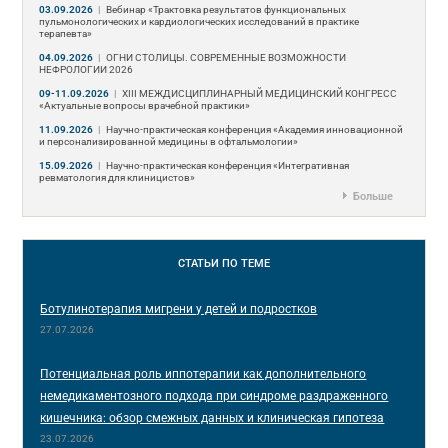
03.09.2026
|
Вебинар «Трактовка результатов функциональных
пульмонологических и кардиологических исследований в практике
терапевта»
04.09.2026
|
ОГНИ СТОЛИЦЫ. СОВРЕМЕННЫЕ ВОЗМОЖНОСТИ
НЕФРОЛОГИИ 2026
09-11.09.2026
|
ХIII МЕЖДИСЦИПЛИНАРНЫЙ МЕДИЦИНСКИЙ КОНГРЕСС
«Актуальные вопросы врачебной практики»
11.09.2026
|
Научно-практическая конференция «Академия инновационной
и персонализированной медицины в офтальмологии»
15.09.2026
|
Научно-практическая конференция «Интегративная
ревматология для клиницистов»
Больше
СТАТЬИ
ПО ТЕМЕ
Ботулинотерапия мигрени у детей и подростков
27.07.2026
Потенциальная роль иппотерапии как дополнительного
немедикаментозного подхода при синдроме раздраженного
кишечника: обзор смежных данных и клиническая гипотеза
23.07.2026