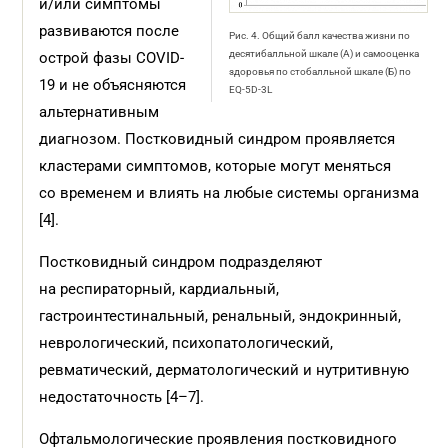
и/или симптомы
развиваются после
Рис. 4. Общий балл качества жизни по
десятибалльной шкале (А) и самооценка
острой фазы COVID-
здоровья по стобалльной шкале (Б) по
19 и не объясняются
EQ-5D-3L
альтернативным
диагнозом. Постковидный синдром проявляется
кластерами симптомов, которые могут меняться
со временем и влиять на любые системы организма
[4].
Постковидный синдром подразделяют
на респираторный, кардиальный,
гастроинтестинальный, ренальный, эндокринный,
неврологический, психопатологический,
ревматический, дерматологический и нутритивную
недостаточность [4–7].
Офтальмологические проявления постковидного