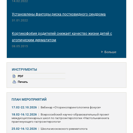
14.02.2022
Установлены факторы риска постковидного синдрома
31.01.2022
Кортикофобия родителей снижает качество жизни детей с
атопическим дерматитом
08.05.2015
Больше
ИНСТРУМЕНТЫ
PDF
Печать
ПЛАН МЕРОПРИЯТИЙ
17.02-22.10.2026
|
Вебинар «Оториноларингология в фокусе»
18.02-16.12.2026
|
Всероссийский научно-образовательный проект
междисциплинарных школ по гастроэнтерологии «Настольная книга
практикующего гастроэнтеролога»
25.02-16.12.2026
|
Школа московского ревматолога