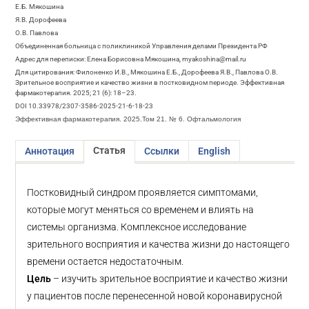
Е.Б. Мякошина
Я.В. Дорофеева
О.В. Павлова
Объединенная больница с поликлиникой Управления делами Президента РФ
Адрес для переписки: Елена Борисовна Мякошина, myakoshina@mail.ru
Для цитирования: Филоненко И.В., Мякошина Е.Б., Дорофеева Я.В., Павлова О.В.
Зрительное восприятие и качество жизни в постковидном периоде. Эффективная
фармакотерапия. 2025; 21 (6): 18–23.
DOI 10.33978/2307-3586-2025-21-6-18-23
Эффективная фармакотерапия. 2025.Том 21. № 6. Офтальмология
Статья
Аннотация
Ссылки
English
Постковидный синдром проявляется симптомами,
которые могут меняться со временем и влиять на
системы организма. Комплексное исследование
зрительного восприятия и качества жизни до настоящего
времени остается недостаточным.
Цель
– изучить зрительное восприятие и качество жизни
у пациентов после перенесенной новой коронавирусной