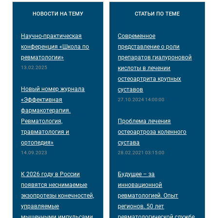
НОВОСТИ
НА ТЕМУ
СТАТЬИ
ПО ТЕМЕ
Научно-практическая
Современное
конференция «Школа по
представление о роли
ревматологии»
препаратов гиалуроновой
13.02.2025
кислоты в лечении
остеоартрита крупных
Новый номер журнала
суставов
«Эффективная
27.10.2024 14:00:00
фармакотерапия.
Ревматология,
Проблема лечения
травматология и
остеоартроза коленного
ортопедия»
сустава
14.09.2023
28.02.2021 03:15:00
К 2026 году в России
Будущее – за
появятся неснимаемые
инновационной
экзопротезы конечностей,
ревматологией. Опыт
управляемые
регионов. 50 лет
мышечными импульсами
ревматологической службе