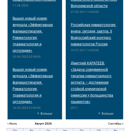
11.08.2023
Воронежской области
07.09.2011 13:00:00
Вышел новый номер
журнала «Эффективная
Российская ревматология:
фармакотерапия.
вчера, сегодня, завтра. II
Ревматология,
Всероссийский конгресс
травматология и
ревматологов России
ортопедия»
10.07.2011 13:00:00
20.06.2022 02:38:00
Дмитрий КАРАТЕЕВ:
Вышел новый номер
«Задача современной
журнала «Эффективная
терапии ревматоидного
фармакотерапия.
артрита – достижение
Ревматология,
стойкой клинической
травматология и
ремиссии у большинства
ортопедия»
пациентов»
16.05.2022 07:00:00
2011
Больше
Больше
< Июль
Август 2026
Сентябрь >
Пн
Вт
Ср
Чт
Пт
Сб
Вс