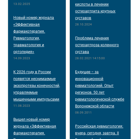
13.02.2025
кислоты в лечении
остеоартрита крупных
Новый номер журнала
суставов
«Эффективная
28.10.2024
фармакотерапия.
Ревматология,
Проблема лечения
травматология и
остеоартроза коленного
ортопедия»
сустава
14.09.2023
28.02.2021 14:15:00
К 2026 году в России
Будущее – за
появятся неснимаемые
инновационной
экзопротезы конечностей,
ревматологией. Опыт
управляемые
регионов. 50 лет
мышечными импульсами
ревматологической службе
11.08.2023
Воронежской области
08.09.2011
Вышел новый номер
журнала «Эффективная
Российская ревматология:
фармакотерапия.
вчера, сегодня, завтра. II