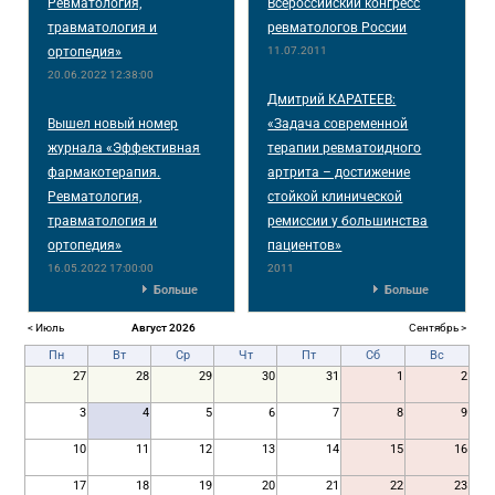
Ревматология,
Всероссийский конгресс
травматология и
ревматологов России
ортопедия»
11.07.2011
20.06.2022 12:38:00
Дмитрий КАРАТЕЕВ:
Вышел новый номер
«Задача современной
журнала «Эффективная
терапии ревматоидного
фармакотерапия.
артрита – достижение
Ревматология,
стойкой клинической
травматология и
ремиссии у большинства
ортопедия»
пациентов»
16.05.2022 17:00:00
2011
Больше
Больше
< Июль
Август 2026
Сентябрь >
Пн
Вт
Ср
Чт
Пт
Сб
Вс
27
28
29
30
31
1
2
3
4
5
6
7
8
9
10
11
12
13
14
15
16
17
18
19
20
21
22
23