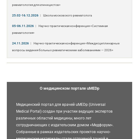
ревматология для клиницистов»
25.02-16.12.2026
|
Школа московского ревматолога
05-06.11.2026
|
Научно-практическая конференция «Системная
ревматология»
24.11.2026
|
Научно-практическая конференция «Междисциплинарные
вопросы ведения больных ревматическими заболеваниями — 2026»
О медицинском портале uMEDp
Медицинский портал для врачей uMEDp (Universal
Medical Portal) создан при участии ведущих экспертов
различных областей медицины, много лет
сотрудничающих с издательским домом «Медфорум».
Собранные в рамках издательских проектов научно-
медицинские материалы стали отправной точкой в