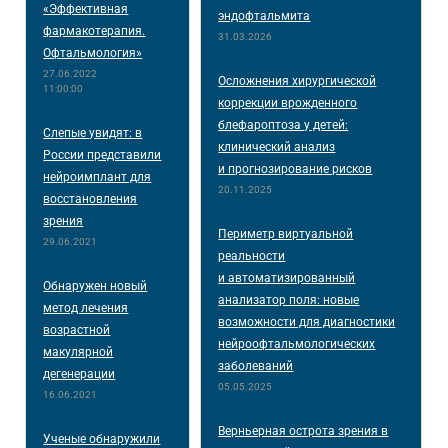
«Эффективная
эндофтальмита
фармакотерапия.
31.03.2026
Офтальмология»
27.06.2022
Осложнения хирургической
11:00:00
коррекции врожденного
блефароптоза у детей:
Слепые увидят: в
клинический анализ
России представили
и прогнозирование рисков
нейроимплант для
20.11.2025
восстановления
зрения
Периметр виртуальной
29.06.2021
реальности
и автоматизированный
Обнаружен новый
анализатор поля: новые
метод лечения
возможности для диагностики
возрастной
нейроофтальмологических
макулярной
заболеваний
дегенерации
05.05.2025
16.06.2021
Верньерная острота зрения в
Ученые обнаружили