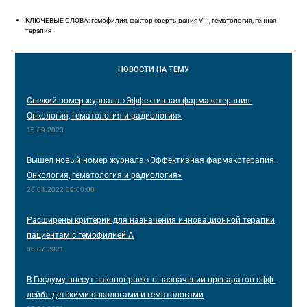
КЛЮЧЕВЫЕ СЛОВА: гемофилия, фактор свертывания VIII, гематология, генная
терапия
НОВОСТИ
НА ТЕМУ
Свежий номер журнала «Эффективная фармакотерапия.
Онкология, гематология и радиология»
15.09.2023
Вышел новый номер журнала «Эффективная фармакотерапия.
Онкология, гематология и радиология»
26.04.2022 09:00:00
Расширены критерии для назначения инновационной терапии
пациентам с гемофилией А
06.07.2021
В Госдуму внесут законопроект о назначении препаратов офф-
лейбл детскими онкологами и гематологами