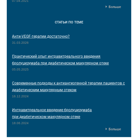
07.04.2021
Больше
СТАТЬИ
ПО ТЕМЕ
Анти-VEGF-терапии достаточно?
31.03.2026
Практический опыт интравитреального введения
бролуцизумаба при диабетическом макулярном отеке
05.05.2025
Современные подходы к антиангиогенной терапии пациентов с
диабетическим макулярным отеком
16.12.2024
Интравитреальное введение бролуцизумаба
при диабетическом макулярном отеке
18.06.2024
Больше