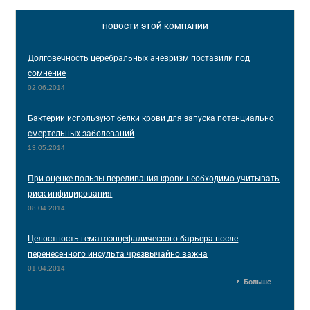
НОВОСТИ
ЭТОЙ КОМПАНИИ
Долговечность церебральных аневризм поставили под
сомнение
02.06.2014
Бактерии используют белки крови для запуска потенциально
смертельных заболеваний
13.05.2014
При оценке пользы переливания крови необходимо учитывать
риск инфицирования
08.04.2014
Целостность гематоэнцефалического барьера после
перенесенного инсульта чрезвычайно важна
01.04.2014
Больше