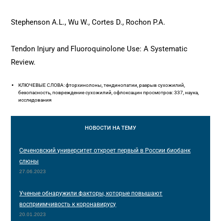
Stephenson A.L., Wu W., Cortes D., Rochon P.A.
Tendon Injury and Fluoroquinolone Use: A Systematic
Review.
КЛЮЧЕВЫЕ СЛОВА: фторхинолоны, тендинопатии, разрыв сухожилий,
безопасность, повреждение сухожилий, офлоксацин просмотров: 337, наука,
исследования
НОВОСТИ
НА ТЕМУ
Сеченовский университет откроет первый в России биобанк
слюны
27.06.2023
Ученые обнаружили факторы, которые повышают
восприимчивость к коронавирусу
20.01.2023