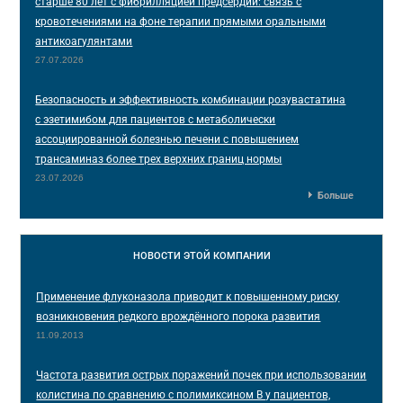
старше 80 лет с фибрилляцией предсердий: связь с
кровотечениями на фоне терапии прямыми оральными
антикоагулянтами
27.07.2026
Безопасность и эффективность комбинации розувастатина
с эзетимибом для пациентов с метаболически
ассоциированной болезнью печени с повышением
трансаминаз более трех верхних границ нормы
23.07.2026
Больше
НОВОСТИ
ЭТОЙ КОМПАНИИ
Применение флуконазола приводит к повышенному риску
возникновения редкого врождённого порока развития
11.09.2013
Частота развития острых поражений почек при использовании
колистина по сравнению с полимиксином В у пациентов,