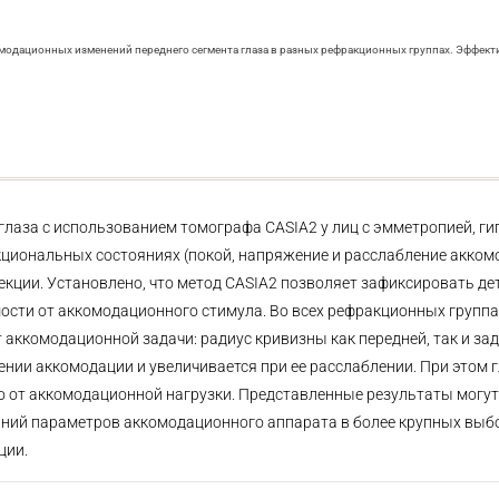
ккомодационных изменений переднего сегмента глаза в разных рефракционных группах. Эффект
лаза с использованием томографа CASIA2 у лиц с эмметропией, г
кциональных состояниях (покой, напряжение и расслабление акком
кции. Установлено, что метод CASIA2 позволяет зафиксировать д
ости от аккомодационного стимула. Во всех рефракционных групп
 аккомодационной задачи: радиус кривизны как передней, так и за
нии аккомодации и увеличивается при ее расслаблении. При этом 
о от аккомодационной нагрузки. Представленные результаты могу
аний параметров аккомодационного аппарата в более крупных выб
ции.