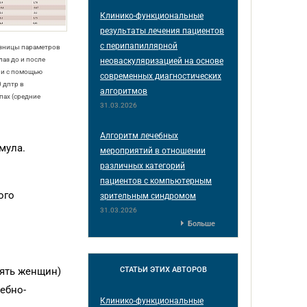
Клинико-функциональные
результаты лечения пациентов
с перипапиллярной
азницы параметров
лаз до и после
неоваскуляризацией на основе
ии с помощью
современных диагностических
 дптр в
алгоритмов
пах (средние
31.03.2026
Алгоритм лечебных
мула.
мероприятий в отношении
различных категорий
пациентов с компьютерным
ого
зрительным синдромом
31.03.2026
Больше
СТАТЬИ
ЭТИХ АВТОРОВ
вять женщин)
ебно-
Клинико-функциональные