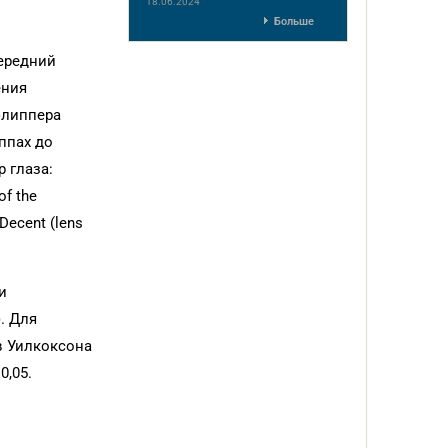
18.06.2024
Больше
передний
ения
флиппера
ппах до
 глаза:
of the
Decent (lens
и
. Для
в Уилкоксона
0,05.