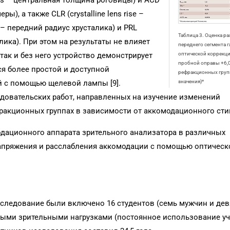
ess – центральная толщина роговицы) и ACD
ры), а также CLR (crystalline lens rise –
ns – передний радиус хрусталика) и PRL
Таблица 3. Оценка р
талика). При этом на результаты не влияет
переднего сегмента г
 так и без него устройство демонстрирует
оптической коррекц
пробной оправы +6,0
ся более простой и доступной
рефракционных груп
 с помощью щелевой лампы [9].
значения)*
довательских работ, направленных на изучение изменений
ракционных группах в зависимости от аккомодационного сти
дационного аппарата зрительного анализатора в различных
напряжения и расслабления аккомодации с помощью оптическ
сследование были включено 16 студентов (семь мужчин и де
ными зрительными нагрузками (постоянное использование уч