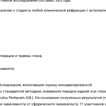
тников исследования составил 24,5 года.
аличие у студента любой клинической рефракции с астигма
перации и травмы глаза;
намнезе;
бследование, включавшее оценку некорригированной
 стандартной методике, измерение передне-задней оси глаза
ulus Pentacam AXL). На основании полученных результатов у
в зависимости от сферического эквивалента: 11 участников 