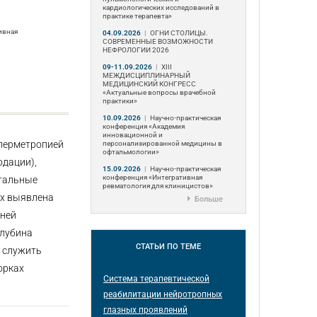
кардиологических исследований в
практике терапевта»
ивная
04.09.2026
|
ОГНИ СТОЛИЦЫ.
СОВРЕМЕННЫЕ ВОЗМОЖНОСТИ
НЕФРОЛОГИИ 2026
09-11.09.2026
|
ХIII
МЕЖДИСЦИПЛИНАРНЫЙ
МЕДИЦИНСКИЙ КОНГРЕСС
«Актуальные вопросы врачебной
практики»
10.09.2026
|
Научно-практическая
конференция «Академия
инновационной и
иперметропией
персонализированной медицины в
офтальмологии»
одации),
15.09.2026
|
Научно-практическая
конференция «Интегративная
етальные
ревматология для клиницистов»
ах выявлена
Больше
дней
глубина
СТАТЬИ
ПО ТЕМЕ
т служить
орках
Система терапевтической
реабилитации нейротропных
глазных проявлений