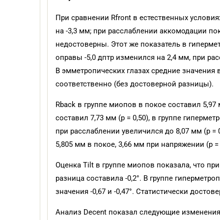
При сравнении Rfront в естественных услови
на -3,3 мм; при расслаблении аккомодации по
недостоверны. Этот же показатель в гиперм
оправы -5,0 дптр изменился на 2,4 мм, при ра
В эмметропических глазах средние значения в 
соответственно (без достоверной разницы).
Rback в группе миопов в покое составил 5,97 
составил 7,73 мм (p = 0,50), в группе гипермет
при расслаблении увеличился до 8,07 мм (p =
5,805 мм в покое, 3,66 мм при напряжении (p = 0
Оценка Tilt в группе миопов показала, что п
разница составила -0,2°. В группе гиперметро
значения -0,67 и -0,47°. Статистически достов
Анализ Decent показал следующие изменения п