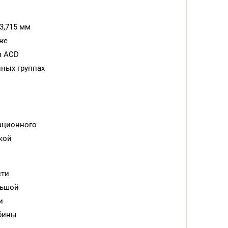
3,715 мм
же
и ACD
нных группах
ационного
кой
сти
льшой
и
убины