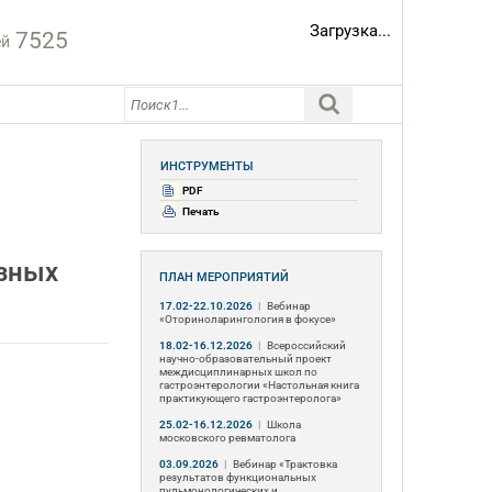
Загрузка...
7525
ей
ИНСТРУМЕНТЫ
PDF
Печать
азных
ПЛАН МЕРОПРИЯТИЙ
17.02-22.10.2026
|
Вебинар
«Оториноларингология в фокусе»
18.02-16.12.2026
|
Всероссийский
научно-образовательный проект
междисциплинарных школ по
гастроэнтерологии «Настольная книга
практикующего гастроэнтеролога»
25.02-16.12.2026
|
Школа
московского ревматолога
03.09.2026
|
Вебинар «Трактовка
результатов функциональных
пульмонологических и