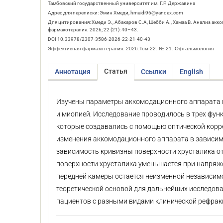
Тамбовский государственный университет им. Г.Р. Державина
Адрес для переписки: Эмин Хмеди, hmaidi96@yandex.com
Для цитирования: Хмеди Э., Абакаров С.А, Шебби А., Хамза В. Анализ а
фармакотерапия. 2026; 22 (21): 40–43.
DOI 10.33978/2307-3586-2026-22-21-40-43
Эффективная фармакотерапия. 2026.Том 22. № 21. Офтальмология
Статья
Аннотация
Ссылки
English
Изучены параметры аккомодационного аппарата г
и миопией. Исследование проводилось в трех фун
которые создавались с помощью оптической корре
изменения аккомодационного аппарата в зависим
зависимость кривизны поверхности хрусталика от
поверхности хрусталика уменьшается при напряже
передней камеры остается неизменной независим
теоретической основой для дальнейших исследов
пациентов с разными видами клинической рефрак