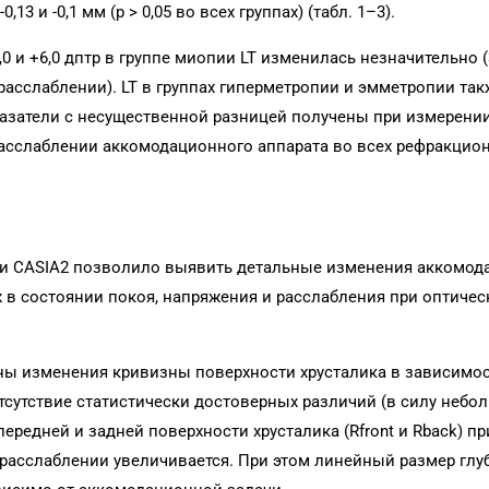
13 и -0,1 мм (p > 0,05 во всех группах) (табл. 1–3).
 и +6,0 дптр в группе миопии LT изменилась незначительно (
 расслаблении). LT в группах гиперметропии и эмметропии так
азатели с несущественной разницей получены при измерени
расслаблении аккомодационного аппарата во всех рефракцио
ии CASIA2 позволило выявить детальные изменения аккомод
 в состоянии покоя, напряжения и расслабления при оптичес
ны изменения кривизны поверхности хрусталика в зависимо
тсутствие статистически достоверных различий (в силу небо
ередней и задней поверхности хрусталика (Rfront и Rback) пр
 расслаблении увеличивается. При этом линейный размер гл