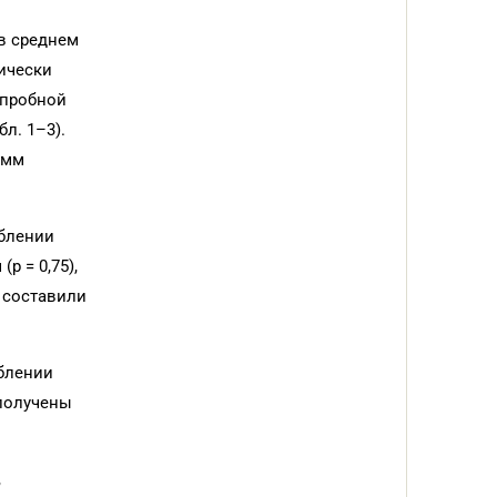
 в среднем
тически
 пробной
л. 1–3).
 мм
аблении
p = 0,75),
я составили
аблении
 получены
,