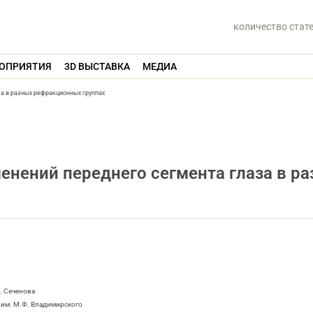
количество стат
ОПРИЯТИЯ
3D ВЫСТАВКА
МЕДИА
а в разных рефракционных группах
нений переднего сегмента глаза в р
. Сеченова
 им. М.Ф. Владимирского