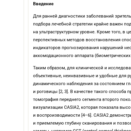
Введение
Для ранней диагностики заболеваний зрител
подбора лечебной стратегии крайне важен по
на ультраструктурном уровне. Кроме того, в 
перспективных методов восстановления спос
индикаторов прогнозирования нарушений не
аккомодационного аппарата (биометрических п
Таким образом, для клинической и исследов
объективные, неинвазивные и удобные для р
динамического наблюдения за состоянием гла
и роговицы [2, 3]. В качестве такого способа
томография переднего сегмента второго пок
визуализации CASIA2, которая показала выс
и воспроизводимости [4–6]. CASIA2 демонстр
и приемлемую глубину сканирования и позво