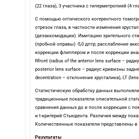
(22 глаза), 3 участника с гиперметропией (4 гл
С помощью оптического когерентного томогра
отрезок глаза, в частности изменения хруста
(дезаккомодации). Имитацию зрительного ст
(пробной оправы) -5,0 дптр; расслабление ак
коррекции флиппером и после коррекции ана
Rfront (radius of the anterior lens surface – р
posterior lens surface – радиус кривизны задней
decentration – отклонение хрусталика), LT (le
Статистическую обработку данных выполняли
традиционные показатели описательной стати
сравнения данных до и после коррекции с п
и t-критерий Стьюдента. Различия между пока
Количественные показатели представлены в
Результаты