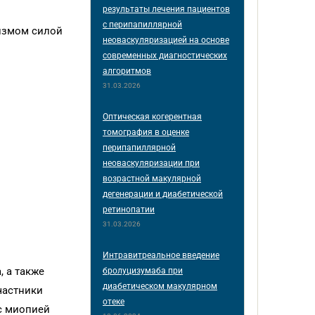
результаты лечения пациентов
с перипапиллярной
тизмом силой
неоваскуляризацией на основе
современных диагностических
алгоритмов
31.03.2026
Оптическая когерентная
томография в оценке
перипапиллярной
неоваскуляризации при
возрастной макулярной
дегенерации и диабетической
ретинопатии
31.03.2026
Интравитреальное введение
, а также
бролуцизумаба при
диабетическом макулярном
частники
отеке
с миопией