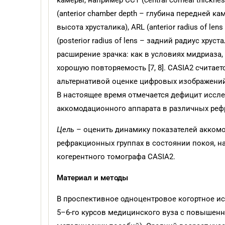
камеры, например CCT (central corneal thickn
(anterior chamber depth – глубина передней каме
высота хрусталика), ARL (anterior radius of le
(posterior radius of lens – задний радиус хрус
расширение зрачка: как в условиях мидриаза,
хорошую повторяемость [7, 8]. CASIA2 считает
альтернативой оценке цифровых изображений
В настоящее время отмечается дефицит иссле
аккомодационного аппарата в различных реф
Цель
– оценить динамику показателей аккомо
рефракционных группах в состоянии покоя, 
когерентного томографа CASIA2.
Материал и методы
В проспективное одноцентровое когортное и
5–6-го курсов медицинского вуза с повышен