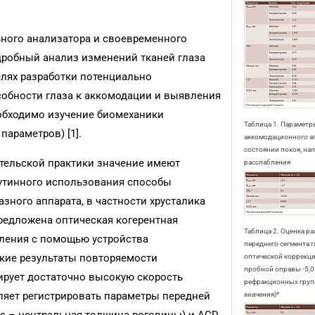
ьного анализатора и своевременного
дробный анализ изменений тканей глаза
целях разработки потенциально
обности глаза к аккомодации и выявления
обходимо изучение биомеханики
Таблица 1. Параметр
араметров) [1].
аккомодационного ап
состоянии покоя, на
ательской практики значение имеют
расслабления
утинного использования способы
зного аппарата, в частности хрусталика
 предложена оптическая когерентная
Таблица 2. Оценка р
оления с помощью устройства
переднего сегмента г
окие результаты повторяемости
оптической коррекц
пробной оправы -5,0
ирует достаточно высокую скорость
рефракционных груп
ляет регистрировать параметры передней
значения)*