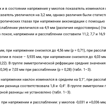
ях и в состоянии напряжения у миопов показатель изменился
казатель увеличился на 3,2 мм, однако различия были статис
етропических глазах при напряжении аккомодации с помощью
сслаблении увеличился на 4,9 мм (различия недостоверны) (таб
покое, напряжении и расслаблении составили 11,2, 7,7 и 16,9
мм, при напряжении снизился до 4,56 мм (p = 0,71), при рассл
ропии в покое – 5,935 мм, при напряжении снизился до 4,03 мм (
 0,22). В группе эмметропической рефракции средние значени
,34) и 7,03 мм при расслаблении (p = 0,28) (табл. 1–3).
ри напряжении наклон изменился в среднем на 0,1°, при рассл
пии разница соответствовала 1,8 и -0,4°. В группе эмметропии
ерной разницы не установлено (табл. 1–3).
ри напряжении и расслаблении: у миопов -0,031 и +0,036 мм