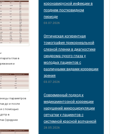
коронавирусной инфекции в
позднем постковидном
периоде
03.07.2026
Оптическая когерентная
томография прекорнеальной
слезной пленки в диагностике
ы
синдрома сухого глаза у
парата глаз в
молодых пациентов с
пряжения и
различными видами коррекции
зрения
03.07.2026
Современный подход к
азницы параметров
медикаментозной коррекции
лаз до и после
нарушений микроциркуляции
ии с помощью
сетчатки у пациентов с
 дптр в
пах (средние
системной красной волчанкой
28.05.2026