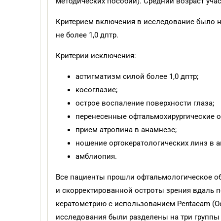
методических пособий). Средний возраст учас
Критерием включения в исследование было н
не более 1,0 дптр.
Критерии исключения:
астигматизм силой более 1,0 дптр;
косоглазие;
острое воспаление поверхности глаза;
перенесенные офтальмохирургические о
прием атропина в анамнезе;
ношение ортокератологических линз в а
амблиопия.
Все пациенты прошли офтальмологическое о
и скорректированной остроты зрения вдаль по
кератометрию с использованием Pentacam (Oc
исследования были разделены на три группы 