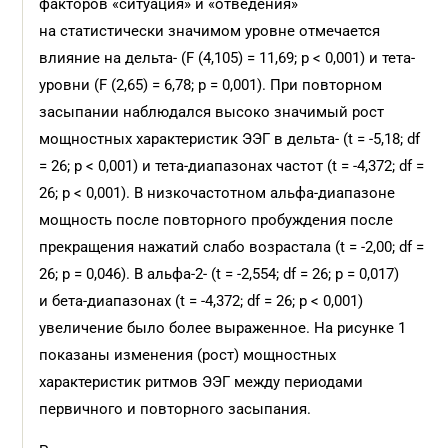
факторов «ситуация» и «отведения»
на статистически значимом уровне отмечается
влияние на дельта- (F (4,105) = 11,69; p < 0,001) и тета-
уровни (F (2,65) = 6,78; p = 0,001). При повторном
засыпании наблюдался высоко значимый рост
мощностных характеристик ЭЭГ в дельта- (t = -5,18; df
= 26; p < 0,001) и тета-диапазонах частот (t = -4,372; df =
26; p < 0,001). В низкочастотном альфа-диапазоне
мощность после повторного пробуждения после
прекращения нажатий слабо возрастала (t = -2,00; df =
26; p = 0,046). В альфа-2- (t = -2,554; df = 26; p = 0,017)
и бета-диапазонах (t = -4,372; df = 26; p < 0,001)
увеличение было более выраженное. На рисунке 1
показаны изменения (рост) мощностных
характеристик ритмов ЭЭГ между периодами
первичного и повторного засыпания.