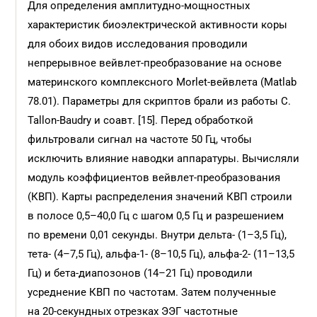
Для определения амплитудно-мощностных
характеристик биоэлектрической активности коры
для обоих видов исследования проводили
непрерывное вейвлет-преобразование на основе
материнского комплексного Morlet-вейвлета (Matlab
78.01). Параметры для скриптов брали из работы C.
Tallon-Baudry и соавт. [15]. Перед обработкой
фильтровали сигнал на частоте 50 Гц, чтобы
исключить влияние наводки аппаратуры. Вычисляли
модуль коэффициентов вейвлет-преобразования
(КВП). Карты распределения значений КВП строили
в полосе 0,5–40,0 Гц с шагом 0,5 Гц и разрешением
по времени 0,01 секунды. Внутри дельта- (1–3,5 Гц),
тета- (4–7,5 Гц), альфа-1- (8–10,5 Гц), альфа-2- (11–13,5
Гц) и бета-диапозонов (14–21 Гц) проводили
усреднение КВП по частотам. Затем полученные
на 20-секундных отрезках ЭЭГ частотные