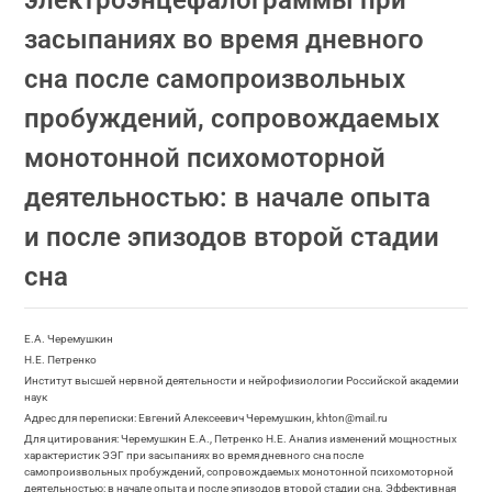
электроэнцефалограммы при
засыпаниях во время дневного
сна после самопроизвольных
пробуждений, сопровождаемых
монотонной психомоторной
деятельностью: в начале опыта
и после эпизодов второй стадии
сна
Е.А. Черемушкин
Н.Е. Петренко
Институт высшей нервной деятельности и нейрофизиологии Российской академии
наук
Адрес для переписки: Евгений Алексеевич Черемушкин, khton@mail.ru
Для цитирования: Черемушкин Е.А., Петренко Н.Е. Анализ изменений мощностных
характеристик ЭЭГ при засыпаниях во время дневного сна после
самопроизвольных пробуждений, сопровождаемых монотонной психомоторной
деятельностью: в начале опыта и после эпизодов второй стадии сна. Эффективная