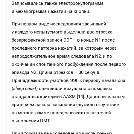
Записывались также электроокулограмма
и механограмма нажатий на кнопки.
При первом виде исследования засыпаний
у каждого испытуемого выделяли два отрезка
безартефактной записи ЭЭГ – в конце N1 после
последнего паттерна нажатий, за которым через
непродолжительное время следовала N2, и по
окончании спонтанного пробуждения после первого
эпизода N2. Длина отрезков – 30 секунд.
Принадлежность участков ЭЭГ к периоду начала сна
(
sleep onset
) оценивали визуально с помощью
стандартных критериев AASM [14]. Дополнительным
критерием начала засыпания служило отсутствие
на механограмме поведенческих показателей
выполнения ПМТ.
При втором виде исследования у испытуемых