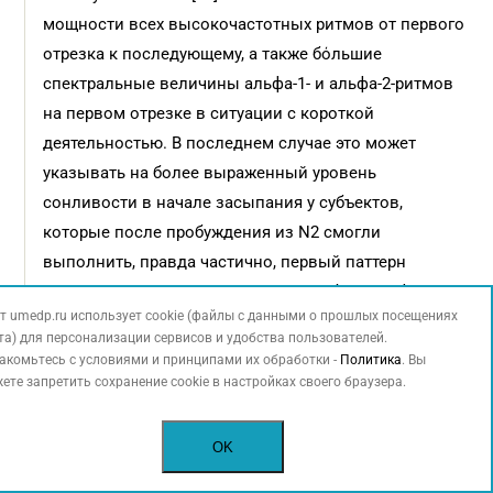
мощности всех высокочастотных ритмов от первого
отрезка к последующему, а также бόльшие
спектральные величины альфа-1- и альфа-2-ритмов
на первом отрезке в ситуации с короткой
деятельностью. В последнем случае это может
указывать на более выраженный уровень
сонливости в начале засыпания у субъектов,
которые после пробуждения из N2 смогли
выполнить, правда частично, первый паттерн
нажатий. Существенное снижение обоих альфа-
т umedp.ru использует cookie (файлы с данными о прошлых посещениях
и бета-ритмов от первого ко второму отрезку после
та) для персонализации сервисов и удобства пользователей.
прекращения психомоторной активности как
акомьтесь с условиями и принципами их обработки -
Политика
. Вы
на коротком интервале времени, так и на более
ете запретить сохранение cookie в настройках своего браузера.
длительном может свидетельствовать о снижении
уровня сознания и высших когнитивных функций
OK
в этот период [21–24]. На фоне поведения всех