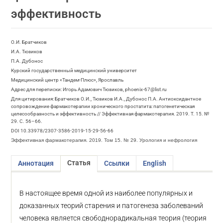
эффективность
О.И. Братчиков
И.А. Тюзиков
П.А. Дубонос
Курский государственный медицинский университет
Медицинский центр «Тандем-Плюс», Ярославль
Адрес для переписки: Игорь Адамович Тюзиков, phoenix-67@list.ru
Для цитирования: Братчиков О.И., Тюзиков И.А., Дубонос П.А. Антиоксидантное
сопровождение фармакотерапии хронического простатита: патогенетическая
целесообразность и эффективность // Эффективная фармакотерапия. 2019. Т. 15. №
29. С. 56–66.
DOI 10.33978/2307-3586-2019-15-29-56-66
Эффективная фармакотерапия. 2019. Том 15. № 29. Урология и нефрология
Статья
Аннотация
Ссылки
English
В настоящее время одной из наиболее популярных и
доказанных теорий старения и патогенеза заболеваний
человека является свободнорадикальная теория (теория