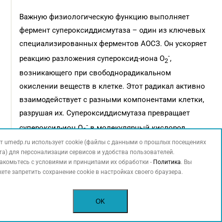
Важную физиологическую функцию выполняет
фермент супероксиддисмутаза – один из ключевых
специализированных ферментов АОСЗ. Он ускоряет
-
реакцию разложения супероксид-иона О
,
2
возникающего при свободнорадикальном
окислении веществ в клетке. Этот радикал активно
взаимодействует с разными компонентами клетки,
разрушая их. Супероксиддисмутаза превращает
-
супероксид-ион O
в молекулярный кислород
2
и пероксид водорода, причем атом меди фермента
т umedp.ru использует cookie (файлы с данными о прошлых посещениях
та) для персонализации сервисов и удобства пользователей.
выступает и окислителем, и восстановителем.
акомьтесь с условиями и принципами их обработки -
Политика
. Вы
ете запретить сохранение cookie в настройках своего браузера.
В дыхательной цепи большую роль играет фермент
цитохромоксидаза, которая кроме меди содержит
OK
еще и железо. Цитохромоксидаза катализирует
перенос электронов от окисляемого вещества