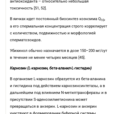
антиоксиданта – относительно небольшая
токсичность [51, 52].
В яичках идет постоянный биосинтез коэнзима Q
,
10
а его спермальная концентрация строго коррелирует
с количеством, подвижностью и морфологией
сперматозоидов.
Убихинол обычно назначается в дозе 150–200 мг/сут
в течение не менее четырех месяцев [45].
Карнозин (L-карнозин, бета-аланил-L-гистидин)
В организме L-карнозин образуется из бета-аланина
и гистидина под действием карнозинсинтетазы, а в
дальнейшем под влиянием N-метилтрансферазы и в
присутствии S-аденозилметионина может
превращаться в анзерин. L-карнозин и анзерин
участвуют в формировании буферной системы