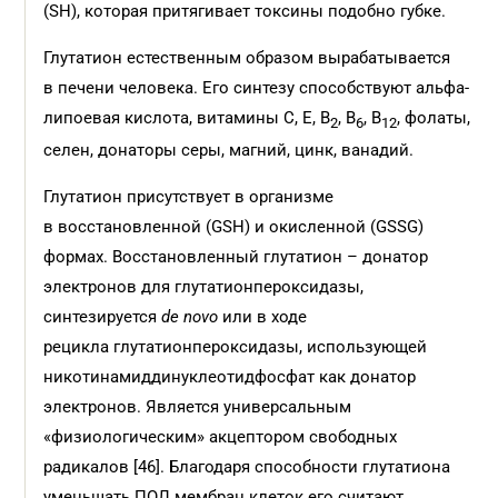
(SH), которая притягивает токсины подобно губке.
Глутатион естественным образом вырабатывается
в печени человека. Его синтезу способствуют альфа-
липоевая кислота, витамины C, E, В
, B
, B
, фолаты,
2
6
12
селен, донаторы серы, магний, цинк, ванадий.
Глутатион присутствует в организме
в восстановленной (GSH) и окисленной (GSSG)
формах. Восстановленный глутатион – донатор
электронов для глутатионпероксидазы,
синтезируется
de novo
или в ходе
рецикла глутатионпероксидазы, использующей
никотинамиддинуклеотидфосфат как донатор
электронов. Является универсальным
«физиологическим» акцептором свободных
радикалов [46]. Благодаря способности глутатиона
уменьшать ПОЛ мембран клеток его считают