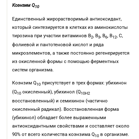
Коэнзим Q
10
Единственный жирорастворимый антиоксидант,
который синтезируется в клетках из аминокислоты
тирозина при участии витаминов В
, В
, В
, В
, С,
2
3
6
12
фолиевой и пантотеновой кислот и ряда
микроэлементов, а также постоянно регенерируется
из окисленной формы с помощью ферментных
систем организма.
Коэнзим Q
присутствует в трех формах: убихинон
10
(Q
окисленный), убихинол (Q
10
10H2
восстановленный) и семихинон (частично
окисленный радикал). Восстановленная форма
(убихинол) обладает более выраженными
антиоксидантными свойствами и составляет около
90% от всего количества коэнзима Q
в организме.
10