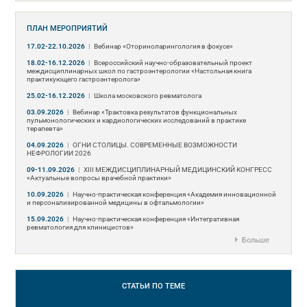
ПЛАН МЕРОПРИЯТИЙ
17.02-22.10.2026
|
Вебинар «Оториноларингология в фокусе»
18.02-16.12.2026
|
Всероссийский научно-образовательный проект
междисциплинарных школ по гастроэнтерологии «Настольная книга
практикующего гастроэнтеролога»
25.02-16.12.2026
|
Школа московского ревматолога
03.09.2026
|
Вебинар «Трактовка результатов функциональных
пульмонологических и кардиологических исследований в практике
терапевта»
04.09.2026
|
ОГНИ СТОЛИЦЫ. СОВРЕМЕННЫЕ ВОЗМОЖНОСТИ
НЕФРОЛОГИИ 2026
09-11.09.2026
|
ХIII МЕЖДИСЦИПЛИНАРНЫЙ МЕДИЦИНСКИЙ КОНГРЕСС
«Актуальные вопросы врачебной практики»
10.09.2026
|
Научно-практическая конференция «Академия инновационной
и персонализированной медицины в офтальмологии»
15.09.2026
|
Научно-практическая конференция «Интегративная
ревматология для клиницистов»
Больше
СТАТЬИ
ПО ТЕМЕ