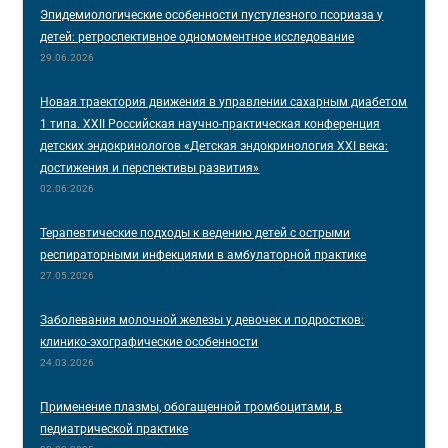
Эпидемиологические особенности пустулезного псориаза у
детей: ретроспективное одномоментное исследование
29.06.2026
Новая траектория движения в управлении сахарным диабетом
1 типа. XXII Российская научно-практическая конференция
детских эндокринологов «Детская эндокринология XXI века:
достижения и перспективы развития»
02.06.2026
Терапевтические подходы к ведению детей с острыми
респираторными инфекциями в амбулаторной практике
27.05.2026
Заболевания молочной железы у девочек и подростков:
клинико-эхографические особенности
24.03.2026
Применение плазмы, обогащенной тромбоцитами, в
педиатрической практике