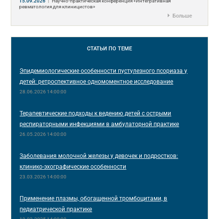
15.09.2026
|
Научно-практическая конференция «Интегративная
ревматология для клиницистов»
Больше
СТАТЬИ
ПО ТЕМЕ
Эпидемиологические особенности пустулезного псориаза у
детей: ретроспективное одномоментное исследование
28.06.2026 14:00:00
Терапевтические подходы к ведению детей с острыми
респираторными инфекциями в амбулаторной практике
26.05.2026 14:00:00
Заболевания молочной железы у девочек и подростков:
клинико-эхографические особенности
23.03.2026 14:00:00
Применение плазмы, обогащенной тромбоцитами, в
педиатрической практике