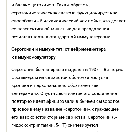
и баланс цитокинов. Таким образом,
серотонинергическая система функционирует как
своеобразный неканонический чек-пойнт, что делает
ее перспективной мишенью для преодоления
резистентности к стандартной иммунотерапии.
Серотонин и иммунитет: от нейромедиатора
к иммуномодулятору
Серотонин был впервые выделен в 1937 г. Витторио
Эрспамером из слизистой оболочки желудка
кролика и первоначально обозначен как
«энтерамин». Спустя десятилетие это соединение
повторно идентифицировали в бычьей сыворотке,
присвоив ему название «серотонин», отражающее
его вазоконстрикторные свойства. Серотонин (5-
гидрокситриптамин, 5-НТ) синтезируется