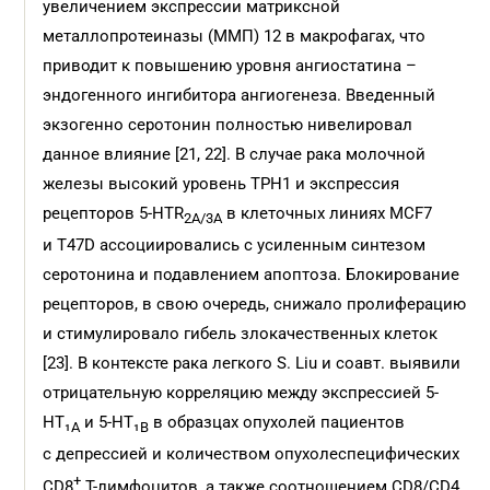
увеличением экспрессии матриксной
металлопротеиназы (ММП) 12 в макрофагах, что
приводит к повышению уровня ангиостатина –
эндогенного ингибитора ангиогенеза. Введенный
экзогенно серотонин полностью нивелировал
данное влияние [21, 22]. В случае рака молочной
железы высокий уровень TPH1 и экспрессия
рецепторов 5‑HTR
в клеточных линиях MCF7
2A/3A
и T47D ассоциировались с усиленным синтезом
серотонина и подавлением апоптоза. Блокирование
рецепторов, в свою очередь, снижало пролиферацию
и стимулировало гибель злокачественных клеток
[23]. В контексте рака легкого S. Liu и соавт. выявили
отрицательную корреляцию между экспрессией 5-
HT₁
и 5-HT₁
в образцах опухолей пациентов
A
B
с депрессией и количеством опухолеспецифических
+
CD8
Т-лимфоцитов, а также соотношением CD8/CD4.