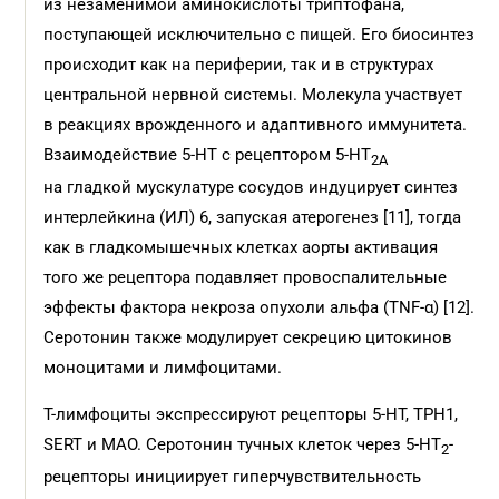
из незаменимой аминокислоты триптофана,
поступающей исключительно с пищей. Его биосинтез
происходит как на периферии, так и в структурах
центральной нервной системы. Молекула участвует
в реакциях врожденного и адаптивного иммунитета.
Взаимодействие 5-НТ с рецептором 5‑НТ
2А
на гладкой мускулатуре сосудов индуцирует синтез
интерлейкина (ИЛ) 6, запуская атерогенез [11], тогда
как в гладкомышечных клетках аорты активация
того же рецептора подавляет провоспалительные
эффекты фактора некроза опухоли альфа (TNF‑α) [12].
Серотонин также модулирует секрецию цитокинов
моноцитами и лимфоцитами.
Т-лимфоциты экспрессируют рецепторы 5-НТ, TPH1,
SERT и МАО. Серотонин тучных клеток через 5‑НТ
-
2
рецепторы инициирует гиперчувствительность