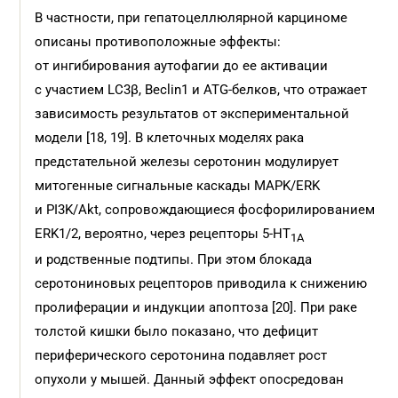
В частности, при гепатоцеллюлярной карциноме
описаны противоположные эффекты:
от ингибирования аутофагии до ее активации
с участием LC3β, Beclin1 и ATG-белков, что отражает
зависимость результатов от экспериментальной
модели [18, 19]. В клеточных моделях рака
предстательной железы серотонин модулирует
митогенные сигнальные каскады MAPK/ERK
и PI3K/Akt, сопровождающиеся фосфорилированием
ERK1/2, вероятно, через рецепторы 5-HT
1A
и родственные подтипы. При этом блокада
серотониновых рецепторов приводила к снижению
пролиферации и индукции апоптоза [20]. При раке
толстой кишки было показано, что дефицит
периферического серотонина подавляет рост
опухоли у мышей. Данный эффект опосредован