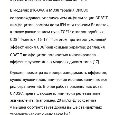
В моделях B16-OVA и MC38 терапия СИОЗС
+
сопровождалась увеличением инфильтрации CD8
Т-
лимфоцитов, ростом доли IFN-γ⁺ и гранзим B⁺ клеток,
а также расширением пула TCF1⁺ стволоподобных
+
CD8
Т-клеток [16, 17]. При этом противоопухолевый
+
эффект носил CD8
-зависимый характер: деплеция
+
CD8
Т-лимфоцитов полностью нивелировала
эффект флуоксетина в моделях дикого типа [17].
Однако, несмотря на воспроизводимость эффектов,
существующие доклинические исследования имеют
ряд ограничений. В ряде работ применялись дозы
СИОЗС, превышающие клинически релевантные
эквиваленты (например, 20 мг/кг флуоксетина
у мышей соответствует дозам выше стандартных
терапевтических у человека) [26].