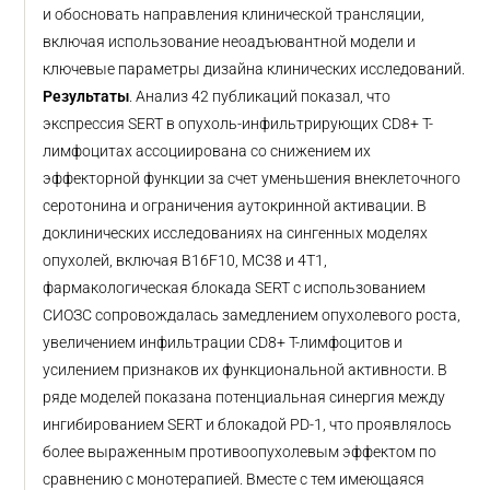
и обосновать направления клинической трансляции,
включая использование неоадъювантной модели и
ключевые параметры дизайна клинических исследований.
Результаты
. Анализ 42 публикаций показал, что
экспрессия SERT в опухоль-инфильтрирующих CD8+ Т-
лимфоцитах ассоциирована со снижением их
эффекторной функции за счет уменьшения внеклеточного
серотонина и ограничения аутокринной активации. В
доклинических исследованиях на сингенных моделях
опухолей, включая B16F10, MC38 и 4T1,
фармакологическая блокада SERT с использованием
СИОЗС сопровождалась замедлением опухолевого роста,
увеличением инфильтрации CD8+ Т-лимфоцитов и
усилением признаков их функциональной активности. В
ряде моделей показана потенциальная синергия между
ингибированием SERT и блокадой PD-1, что проявлялось
более выраженным противоопухолевым эффектом по
сравнению с монотерапией. Вместе с тем имеющаяся