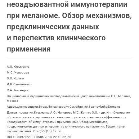
неоадъювантной иммунотерапии
при меланоме. Обзор механизмов,
предклинических данных
и перспектив клинического
применения
А.О. Кузьменко
М.С. Чепорова
О.О. Коляго
И.В. Самойленко
С.А. Тюляндин
Национальный медицинский исследовательский центр онкологии им. Н.Н. Блохина,
Москва
Адрес для переписки: Игорь Вячеславович Самойленко, i.samoylenko@ronc.ru
Для цитирования: Кузьменко А.О., Чепорова М.С., Коляго О.О. и др. Ингибирование
обратного захвата серотонина в тканях как стратегия повышения эффективности
неоадъювантной иммунотерапии при меланоме. Обзор механизмов,
предклинических данных и перспектив клинического применения. Эффективная
фармакотерапия. 2026; 22 (10): 62–70.
DOI 10.33978/2307-3586-2026-22-10-62-70