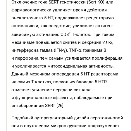
Отключение гена SERT генетически (Sert‑KO) или
фармакологически удлиняет время действия
внеклеточного 5‑HT, поддерживает рецепторную
активацию и, как следствие, усиливает антиген-
+
зависимую активацию CD8
Т‑клеток. При таком
механизме повышается синтез и секреция ИЛ‑2,
интерферона гамма (IFN‑γ), TNF‑α, гранзима B
и перфорина, тем самым усиливается пролиферация
и увеличивается митохондриальная активность.
Данный механизм опосредован 5‑HT‑рецепторами
на самих Т‑клетках, поскольку блокада 5‑HTR
отменяет усиление передачи сигнала
и функциональные эффекты, наблюдаемые при
ингибировании SERT [26].
Подобный ауторегуляторный дизайн серотониновой
оси в опухолевом микроокружении подразумевает