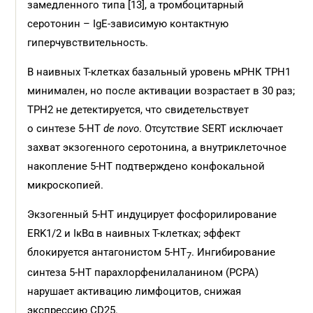
замедленного типа [13], а тромбоцитарный
серотонин – IgE-зависимую контактную
гиперчувствительность.
В наивных Т-клетках базальный уровень мРНК TPH1
минимален, но после активации возрастает в 30 раз;
TPH2 не детектируется, что свидетельствует
о синтезе 5‑НТ
de novo
. Отсутствие SERT исключает
захват экзогенного серотонина, а внутриклеточное
накопление 5‑НТ подтверждено конфокальной
микроскопией.
Экзогенный 5-НТ индуцирует фосфорилирование
ERK1/2 и IκBα в наивных Т-клетках; эффект
блокируется антагонистом 5‑НТ
. Ингибирование
7
синтеза 5‑НТ парахлорфенилаланином (PCPA)
нарушает активацию лимфоцитов, снижая
экспрессию CD25.