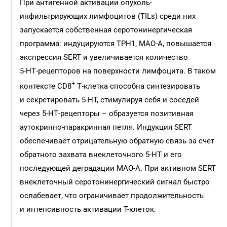
При антигенной активации опухоль-
инфильтрирующих лимфоцитов (TILs) среди них
запускается собственная серотонинергическая
программа: индуцируются TPH1, MAO‑A, повышается
экспрессия SERT и увеличивается количество
5‑HT‑рецепторов на поверхности лимфоцита. В таком
+
контексте CD8
Т‑клетка способна синтезировать
и секретировать 5‑HT, стимулируя себя и соседей
через 5‑HT‑рецепторы – образуется позитивная
аутокринно‑паракринная петля. Индукция SERT
обеспечивает отрицательную обратную связь за счет
обратного захвата внеклеточного 5-HT и его
последующей деградации MAO-A. При активном SERT
внеклеточный серотонин­ергический сигнал быстро
ослабевает, что ограничивает продолжительность
и интенсивность активации Т-клеток.