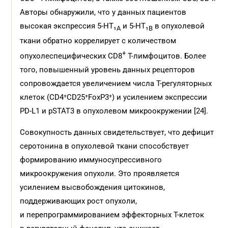
Авторы обнаружили, что у данных пациентов
высокая экспрессия 5-HT₁
и 5-HT₁
в опухолевой
A
B
ткани обратно коррелирует с количеством
+
опухолеспецифических CD8
Т-лимфоцитов. Более
того, повышенный уровень данных рецепторов
сопровождается увеличением числа T-регуляторных
клеток (CD4⁺CD25⁺FoxP3⁺) и усилением экспрессии
PD-L1 и pSTAT3 в опухолевом микроокружении [24].
Совокупность данных свидетельствует, что дефицит
серотонина в опухолевой ткани способствует
формированию иммуносупрессивного
микроокружения опухоли. Это проявляется
усилением высвобождения цитокинов,
поддерживающих рост опухоли,
и перепрограммированием эффекторных Т-клеток