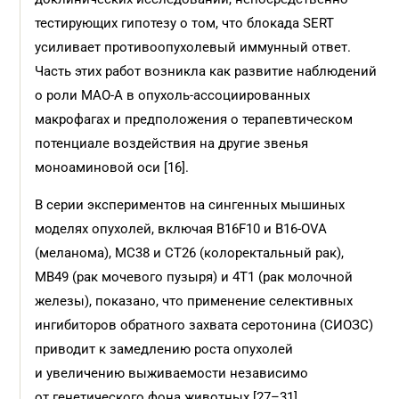
тестирующих гипотезу о том, что блокада SERT
усиливает противоопухолевый иммунный ответ.
Часть этих работ возникла как развитие наблюдений
о роли MAO-A в опухоль-ассоциированных
макрофагах и предположения о терапевтическом
потенциале воздействия на другие звенья
моноаминовой оси [16].
В серии экспериментов на сингенных мышиных
моделях опухолей, включая B16F10 и B16-OVA
(меланома), MC38 и CT26 (колоректальный рак),
MB49 (рак мочевого пузыря) и 4T1 (рак молочной
железы), показано, что применение селективных
ингибиторов обратного захвата серотонина (СИОЗС)
приводит к замедлению роста опухолей
и увеличению выживаемости независимо
от генетического фона животных [27–31].