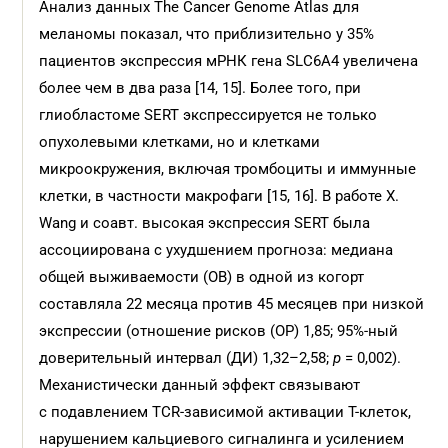
Анализ данных The Cancer Genome Atlas для
меланомы показал, что приблизительно у 35%
пациентов экспрессия мРНК гена SLC6A4 увеличена
более чем в два раза [14, 15]. Более того, при
глиобластоме SERT экспрессируется не только
опухолевыми клетками, но и клетками
микроокружения, включая тромбоциты и иммунные
клетки, в частности макрофаги [15, 16]. В работе X.
Wang и соавт. высокая экспрессия SERT была
ассоциирована с ухудшением прогноза: медиана
общей выживаемости (ОВ) в одной из когорт
составляла 22 месяца против 45 месяцев при низкой
экспрессии (отношение рисков (ОР) 1,85; 95%-ный
доверительный интервал (ДИ) 1,32–2,58;
p
= 0,002).
Механистически данный эффект связывают
с подавлением TCR-зависимой активации Т-клеток,
нарушением кальциевого сигналинга и усилением