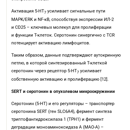
Активация 5‑НТ
усиливает сигнальные пути
7
MAPK/ERK и NF‑κB, способствуя экспрессии ИЛ‑2
и CD25 – ключевых молекул для пролиферации
и функции Т-клеток. Серотонин синергично с TCR
потенцирует активацию лимфоцитов.
Таким образом, данные подтверждают аутокринную
петлю, в которой синтезированный Т-клеткой
серотонин через рецептор 5‑НТ
усиливает
7
собственную активацию и пролиферацию [12].
SERT и серотонин в опухолевом микроокружении
Серотонин (5‑HT) и его регуляторы – транспортер
серотонина SERT (ген SLC6A4), фермент синтеза
триптофангидроксилаза 1 (TPH1) и фермент
деградации моноаминоксидаза А (MAO‑A) –