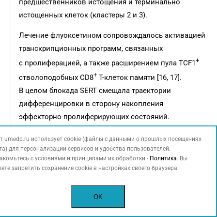
предшественников истощения и терминально
истощенных клеток (кластеры 2 и 3).
Лечение флуоксетином сопровождалось активацией
транскрипционных программ, связанных
+
с пролиферацией, а также расширением пула TCF1
+
стволоподобных CD8
Т-клеток памяти [16, 17].
В целом блокада SERT смещала траектории
дифференцировки в сторону накопления
эффекторно-пролиферирующих состояний.
В отличие от этого терапия анти-PD-1
т umedp.ru использует cookie (файлы с данными о прошлых посещениях
та) для персонализации сервисов и удобства пользователей.
преимущественно снижала долю клеток-
акомьтесь с условиями и принципами их обработки -
Политика
. Вы
предшественников истощения. При этом перекрытие
ете запретить сохранение cookie в настройках своего браузера.
индуцированных генов между флуоксетином и анти-
PD-1 было минимальным, что указывает на различие
OK
их молекулярных механизмов действия [33].